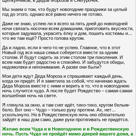
Щелкунчиков, в Дедов Морозов и Снегурочек.
Мы знаем о том, что будут новогодние праздники за целый
год до этого, однако всё равно ничего не готово.
Даже не знаю, успею ли я всего за пять дней до новогодней
ночи связать носочки всем домашним, приготовить вкусности,
которые задумала, украсить ёлку и дом, пошить костюмы и…
что же там ещё? Просто голова кругом.
Да и ладно, если я чего-то не успею. Главное, что в этот
Новый год вся наша семья соберется вместе за одним
столом. И будут сидеть за этим столом три поколения. И
всем нам будет радостно и спокойно. И забудутся обиды,
недомолвки и непонимания. А разве они были?
Мои дети ждут Деда Мороза и спрашивают каждый день,
когда он придёт. И я заметила за собой, что начинаю ждать
Деда Мороза вместе с ними и верить в то, что в новогоднюю
ночь случится чудо. А после будет Рождество – самая-самая
волшебная ночь на свете.
Я глянула за окно, а там снег идёт, тихо-тихо, кругом белым-
бело. Вот оно – Чудо – только руку протяни. Ах, нет…
ускользнуло. Но в Рождественскую ночь оно обязательно
зайдёт в наш дом само, даже руки протягивать не придётся.
Желаю всем Чуда и в Новогоднюю и в Рождественскую
ночь. Пусть Чудо не пройдёт мимо дверей вашего дома, а