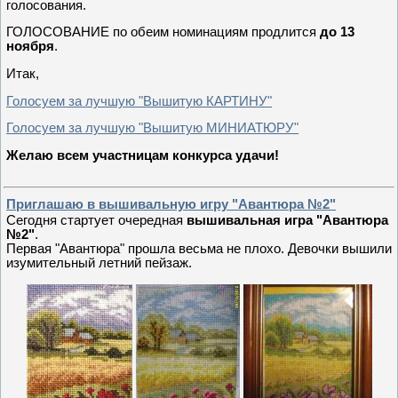
голосования.
ГОЛОСОВАНИЕ по обеим номинациям продлится
до 13
ноября
.
Итак,
Голосуем за лучшую "Вышитую КАРТИНУ"
Голосуем за лучшую "Вышитую МИНИАТЮРУ"
Желаю всем участницам конкурса удачи!
Приглашаю в вышивальную игру "Авантюра №2"
Сегодня стартует очередная
вышивальная игра "Авантюра
№2"
.
Первая "Авантюра" прошла весьма не плохо. Девочки вышили
изумительный летний пейзаж.