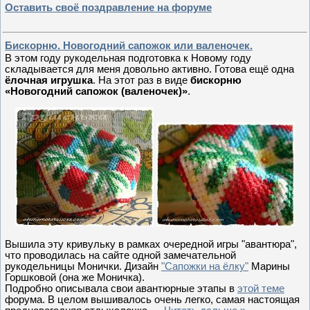
Оставить своё поздравление на форуме
Бискорню. Новогодний сапожок или валеночек.
В этом году рукодельная подготовка к Новому году
складывается для меня довольно активно. Готова ещё одна
ёлочная игрушка
. На этот раз в виде
бискорню
«Новогодний сапожок (валеночек)»
.
Вышила эту кривульку в рамках очередной игры "авантюра",
что проводилась на сайте одной замечательной
рукодельницы Монички. Дизайн
"Сапожки на ёлку"
Марины
Горшковой (она же Моничка).
Подробно описывала свои авантюрные этапы в
этой теме
форума. В целом вышивалось очень легко, самая настоящая