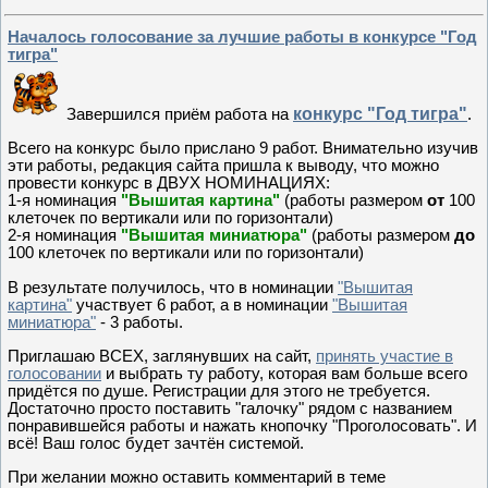
Началось голосование за лучшие работы в конкурсе "Год
тигра"
конкурс "Год тигра"
Завершился приём работа на
.
Всего на конкурс было прислано 9 работ. Внимательно изучив
эти работы, редакция сайта пришла к выводу, что можно
провести конкурс в ДВУХ НОМИНАЦИЯХ:
1-я номинация
"Вышитая картина"
(работы размером
от
100
клеточек по вертикали или по горизонтали)
2-я номинация
"Вышитая миниатюра"
(работы размером
до
100 клеточек по вертикали или по горизонтали)
В результате получилось, что в номинации
"Вышитая
картина"
участвует 6 работ, а в номинации
"Вышитая
миниатюра"
- 3 работы.
Приглашаю ВСЕХ, заглянувших на сайт,
принять участие в
голосовании
и выбрать ту работу, которая вам больше всего
придётся по душе. Регистрации для этого не требуется.
Достаточно просто поставить "галочку" рядом с названием
понравившейся работы и нажать кнопочку "Проголосовать". И
всё! Ваш голос будет зачтён системой.
При желании можно оставить комментарий в теме