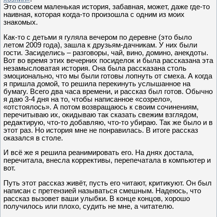
Это совсем маленькая история, забавная, может, даже где-то
наивная, которая когда-то произошла с одним из моих
знакомых.
Как-то с детьми я гуляла вечером по деревне (это было
летом 2009 года), зашла к друзьям-дачникам. У них были
гости. Засиделись – разговоры, чай, вино, домино, анекдоты.
Вот во время этих вечерних посиделок и была рассказана эта
незамысловатая история. Она была рассказана столь
эмоционально, что мы были готовы лопнуть от смеха. А когда
я пришла домой, то решила перекинуть услышанное на
бумагу. Всего два часа времени, и рассказ был готов. Обычно
я даю 3-4 дня на то, чтобы написанное «созрело»,
«отстоялось». А потом возвращаюсь к своим сочинениям,
перечитываю их, окидываю так сказать свежим взглядом,
редактирую, что-то добавляю, что-то убираю. Так же было и в
этот раз. Но история мне не понравилась. В итоге рассказ
оказался в столе.
И всё же я решила реанимировать его. На днях достала,
перечитала, внесла коррективы, перепечатала в компьютер и
вот.
Путь этот рассказ живёт, пусть его читают, критикуют. Он был
написан с претензией называться смешным. Надеюсь, что
рассказ вызовет ваши улыбки. В конце концов, хорошо
получилось или плохо, судить не мне, а читателю.