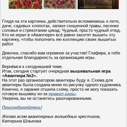
Глядя на эти картинки, действительно вспоминаешь о лете,
даче, садовых хлопотах, запахе скошенной травы, песенке
соловья и стрекотании цикад. Чудный, просто чудный этюд.
Кто не играл в «Авантюре» всё равно захотят вышить эту
картинку, чтобы пополнить ею коллекцию своих вышитых
работ.
Девочки, спасибо вам огромное за участие! Глафира, а тебе
отдельная благодарность за организацию игры.
Вернёмся к сегодняшней теме.
Итак, сегодня стартует очередная
вышивальная игра
«Авантюра №2».
На этот раз организатором авантюры буду я. Схема для
авантюры была создана мною по рисунку одного художника.
Конечно, я заранее отшила схему, просто не могу показать
готовую вышивку из-за
правил игры
.
Уверена, вы не останетесь разочарованными.
Присоединяйтесь!
Желаю всем авантюрных волшебных крестиков,
Катерина Шлыкова