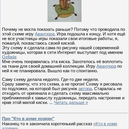
Почему не могла показать раньше? Потому что проводила по
этой схеме игру
Авантюра
. Игра подошла к концу. И хотя ещё
не все участницы игры показали свои итоговые работы, я,
пожалуй, похвастаюсь своей киской.
Эту схему я сделала сама по рисунку нашей современной
художницы, которая в сети Интернет выступает под именем
Gellada
Мне очень понравилась эта киска. Захотелось её воплотить
на ткани для своей домашней коллекции. Игру
Авантюра
по
ней я не планировала. Вышло как-то спонтанно.
Саму схему делала недолго. Где-то две недели.
Сразу замечу, что это схема, а не прогон! Схему я рисовала
по подложке, на которой был рисунок
автора
. Старалась не
отходить от оригинала и сделать схему максимально
приближенной к замыслу художницы, передать настроение и
нрав этой милой киски.
...
Читать дальше »
Про "Кто в доме хозяин"
Наконец-то я закончила коротенький рассказ
«Кто в доме
хозяин»
.