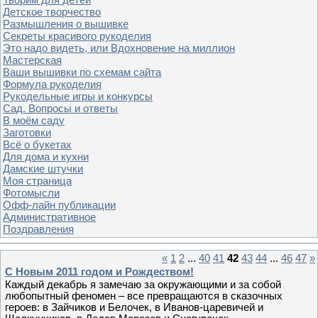
Детское творчество
Размышления о вышивке
Секреты красивого рукоделия
Это надо видеть, или Вдохновение на миллион
Мастерская
Ваши вышивки по схемам сайта
Формула рукоделия
Рукодельные игры и конкурсы
Сад. Вопросы и ответы
В моём саду
Заготовки
Всё о букетах
Для дома и кухни
Дамские штучки
Моя страница
Фотомысли
Офф-лайн публикации
Административное
Поздравления
«
1
2
...
40
41
42
43
44
...
46
47
»
С Новым 2011 годом и Рождеством!
Каждый декабрь я замечаю за окружающими и за собой
любопытный феномен – все превращаются в сказочных
героев: в Зайчиков и Белочек, в Иванов-царевичей и