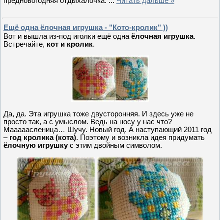
предновогодняя отдыхалочка.
...
Читать дальше »
Ещё одна ёлочная игрушка - "Кото-кролик" ))
Вот и вышла из-под иголки ещё одна
ёлочная игрушка
.
Встречайте,
кот и кролик
.
Да, да. Эта игрушка тоже двусторонняя. И здесь уже не
просто так, а с умыслом. Ведь на носу у нас что?
Мааааасленица… Шучу. Новый год. А наступающий 2011 год
–
год кролика (кота)
. Поэтому и возникла идея придумать
ёлочную игрушку
с этим двойным символом.