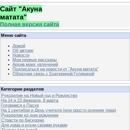
Сайт "Акуна
матата"
Полная версия сайта
Меню сайта
Домой
Об авторе
Новости
Мои первые рассказы
Архив моих увлечений
Подписаться на новости от "Акуна матата"
Обратная связь с Екатериной Гулякиной
Категории разделов
Рукоделие на Новый год и Рождество
На 14 и 23 февраля, 8 марта
Готовимся к Пасхе
На 1 сентября и День учителя (или просто осенняя тема)
Рукоделие ко дню рождения
Страсти по бискорню
Для дома и кухни своими руками
Творим для детей