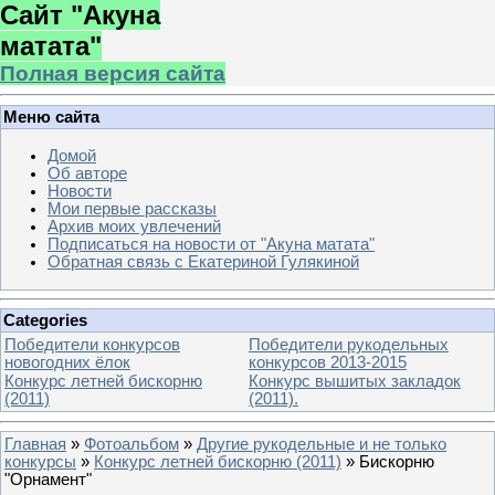
Сайт "Акуна
матата"
Полная версия сайта
Меню сайта
Домой
Об авторе
Новости
Мои первые рассказы
Архив моих увлечений
Подписаться на новости от "Акуна матата"
Обратная связь с Екатериной Гулякиной
Categories
Победители конкурсов
Победители рукодельных
новогодних ёлок
конкурсов 2013-2015
Конкурс летней бискорню
Конкурс вышитых закладок
(2011)
(2011).
Главная
»
Фотоальбом
»
Другие рукодельные и не только
конкурсы
»
Конкурс летней бискорню (2011)
» Бискорню
"Орнамент"