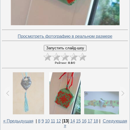
Просмотреть фотографию в реальном размере
Рейтинг
:
0.0
/
0
« Предыдущая
|
8
9
10
11
12
[
13
]
14
15
16
17
18
|
Следующая
»