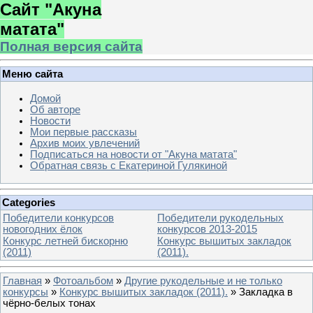
Сайт "Акуна
матата"
Полная версия сайта
Меню сайта
Домой
Об авторе
Новости
Мои первые рассказы
Архив моих увлечений
Подписаться на новости от "Акуна матата"
Обратная связь с Екатериной Гулякиной
Categories
Победители конкурсов
Победители рукодельных
новогодних ёлок
конкурсов 2013-2015
Конкурс летней бискорню
Конкурс вышитых закладок
(2011)
(2011).
Главная
»
Фотоальбом
»
Другие рукодельные и не только
конкурсы
»
Конкурс вышитых закладок (2011).
» Закладка в
чёрно-белых тонах