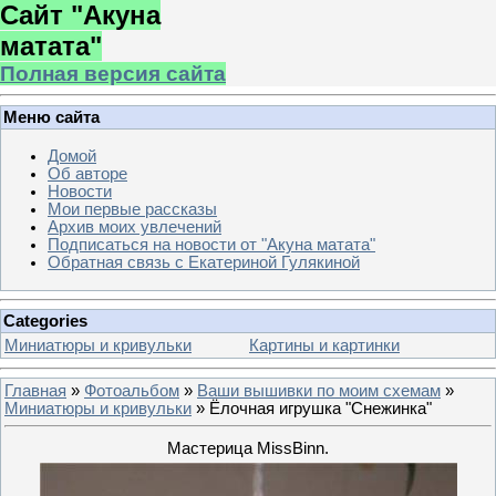
Сайт "Акуна
матата"
Полная версия сайта
Меню сайта
Домой
Об авторе
Новости
Мои первые рассказы
Архив моих увлечений
Подписаться на новости от "Акуна матата"
Обратная связь с Екатериной Гулякиной
Categories
Миниатюры и кривульки
Картины и картинки
Главная
»
Фотоальбом
»
Ваши вышивки по моим схемам
»
Миниатюры и кривульки
» Ёлочная игрушка "Снежинка"
Мастерица MissBinn.