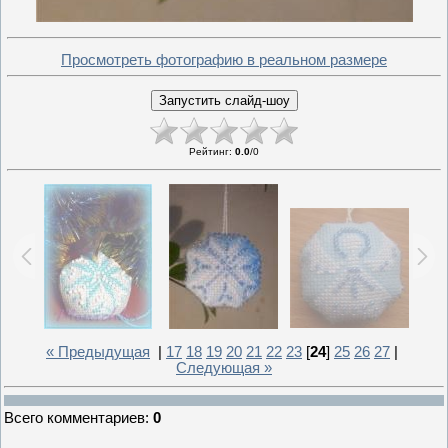
Просмотреть фотографию в реальном размере
Рейтинг
:
0.0
/
0
« Предыдущая
|
17
18
19
20
21
22
23
[
24
]
25
26
27
|
Следующая »
Всего комментариев
:
0