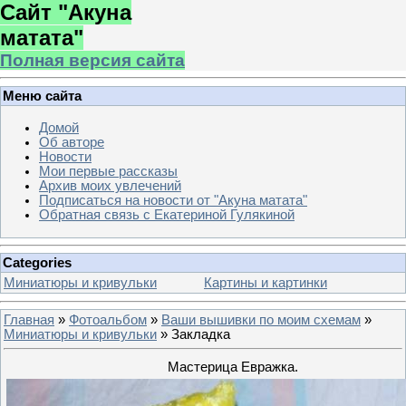
Сайт "Акуна
матата"
Полная версия сайта
Меню сайта
Домой
Об авторе
Новости
Мои первые рассказы
Архив моих увлечений
Подписаться на новости от "Акуна матата"
Обратная связь с Екатериной Гулякиной
Categories
Миниатюры и кривульки
Картины и картинки
Главная
»
Фотоальбом
»
Ваши вышивки по моим схемам
»
Миниатюры и кривульки
» Закладка
Мастерица Евражка.