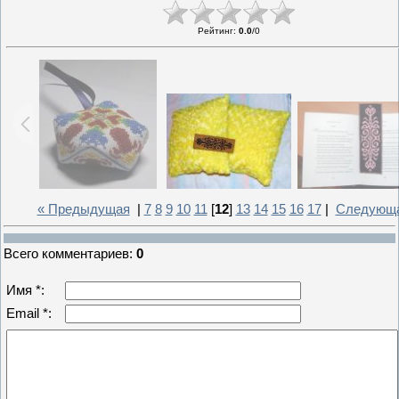
Рейтинг
:
0.0
/
0
« Предыдущая
|
7
8
9
10
11
[
12
]
13
14
15
16
17
|
Следующа
Всего комментариев
:
0
Имя *:
Email *: