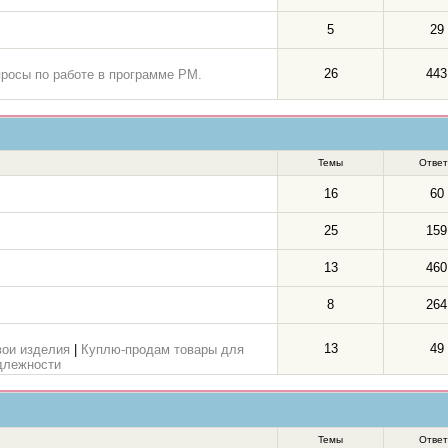
5
29
26
443
просы по работе в программе РМ.
Темы
Отве
16
60
25
159
13
460
8
264
13
49
вои изделия
|
Куплю-продам товары для
длежности
Темы
Отве