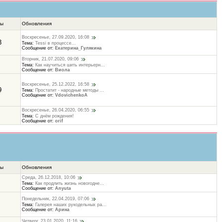
ты
Обновления
Воскресенье, 27.09.2020, 16:08
3
Тема:
Tessi в процессе...
Сообщение от:
Екатерина_Гулякина
Вторник, 21.07.2020, 09:06
Тема:
Как научиться шить интерьерн...
Сообщение от:
Виола
Воскресенье, 25.12.2022, 16:58
9
Тема:
Простатит - народные методы ...
Сообщение от:
VdovichenkoA
Воскресенье, 26.04.2020, 06:55
Тема:
С днём рождения!
Сообщение от:
orif
ты
Обновления
Среда, 26.12.2018, 10:06
Тема:
Как продлить жизнь новогодне...
Сообщение от:
Anyuta
Понедельник, 22.04.2019, 07:06
Тема:
Галерея наших рукодельных ра...
Сообщение от:
Арина
Четверг, 23.01.2020, 11:16