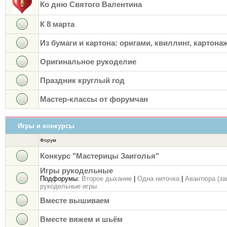
Ко дню Святого Валентина
К 8 марта
Из бумаги и картона: оригами, квиллинг, картона
Оригинальное рукоделие
Праздник круглый год
Мастер-классы от форумчан
Игры и конкурсы
Форум
Конкурс "Мастерицы Заиголья"
Игры рукодельные
Подфорумы:
Второе дыхание
|
Одна ниточка
|
Авантюра (за
рукодельные игры
Вместе вышиваем
Вместе вяжем и шьём