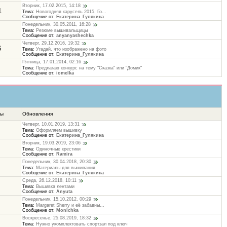
Вторник, 17.02.2015, 14:18
1
Тема:
Новогодняя карусель 2015. Го...
Сообщение от:
Екатерина_Гулякина
Понедельник, 30.05.2011, 16:28
Тема:
Резюме вышивальщицы
Сообщение от:
anyanyashechka
Четверг, 29.12.2016, 19:32
6
Тема:
Угадай, что изображено на фото
Сообщение от:
Екатерина_Гулякина
Пятница, 17.01.2014, 02:16
Тема:
Предлагаю конкурс на тему "Сказка" или "Домик"
Сообщение от:
iomelka
ты
Обновления
Четверг, 10.01.2019, 13:31
Тема:
Оформляем вышивку
Сообщение от:
Екатерина_Гулякина
Вторник, 19.03.2019, 23:06
Тема:
Одиночные крестики
Сообщение от:
Ramira
Понедельник, 30.04.2018, 20:30
Тема:
Материалы для вышивания
Сообщение от:
Екатерина_Гулякина
Среда, 26.12.2018, 10:11
Тема:
Вышивка лентами
Сообщение от:
Anyuta
Понедельник, 15.10.2012, 00:29
Тема:
Margaret Sherry и её забавны...
Сообщение от:
Monichka
Воскресенье, 25.08.2019, 18:32
Тема:
Нужно укомплектовать спортзал под ключ