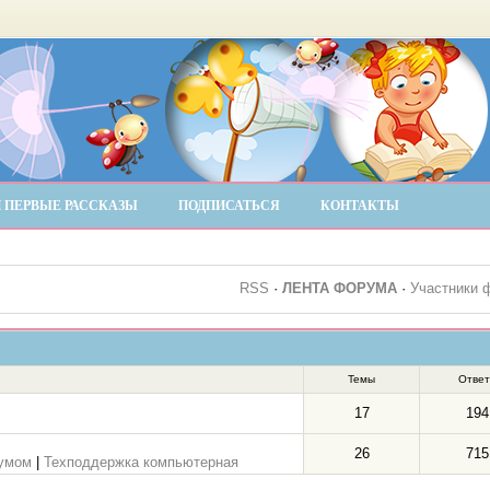
 ПЕРВЫЕ РАССКАЗЫ
ПОДПИСАТЬСЯ
КОНТАКТЫ
RSS
·
ЛЕНТА ФОРУМА
·
Участники 
Темы
Отве
17
194
26
715
румом
|
Техподдержка компьютерная