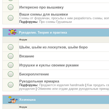
Интересно про вышивку
Ваши схемы для вышивки
Схемы от форумчан, просьбы к ним разработать схемы, во
Подфорумы:
Про схемы Грушеньки
Рукоделие. Теория и практика
Форум
Шьём, шьём из лоскутков, шьём боро
Вязание
Игрушки и куклы своими руками
Бисероплетение
Рукодельная ярмарка
Подфорумы:
Продаются изделия handmade
|
Как продать с
рукоделия
|
Обменяю или отдам даром рукодельные прина
Хозяюшка
Форум