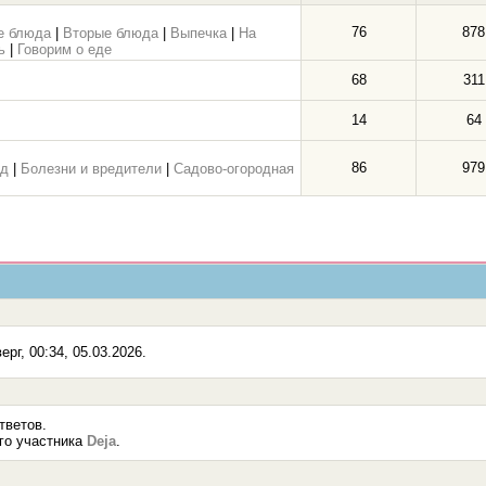
76
878
е блюда
|
Вторые блюда
|
Выпечка
|
На
ь
|
Говорим о еде
68
311
14
64
86
979
од
|
Болезни и вредители
|
Садово-огородная
рг, 00:34, 05.03.2026.
тветов.
го участника
Deja
.