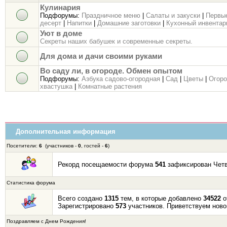
Кулинария
Подфорумы:
Праздничное меню
|
Салаты и закуски
|
Первы
десерт
|
Напитки
|
Домашние заготовки
|
Кухонный инвентар
Уют в доме
Секреты наших бабушек и современные секреты.
Для дома и дачи своими руками
Во саду ли, в огороде. Обмен опытом
Подфорумы:
Азбука садово-огородная
|
Сад
|
Цветы
|
Огор
хвастушка
|
Комнатные растения
Дополнительная информация
Посетители:
6
(участников -
0
, гостей -
6
)
Рекорд посещаемости форума
541
зафиксирован Четве
Статистика форума
Всего создано
1315
тем, в которые добавлено
34522
о
Зарегистрировано
573
участников. Приветствуем ново
Поздравляем с Днем Рождения!