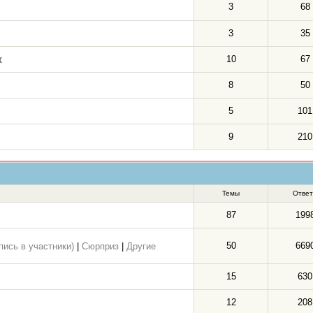
3
68
3
35
ж
10
67
8
50
5
101
9
210
Темы
Отве
87
199
50
669
пись в участники)
|
Сюрприз
|
Другие
15
630
12
208