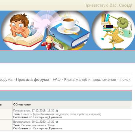
Приветствую Вас,
Сосед
!
форума
·
Правила форума
·
FAQ
·
Книга жалоб и предложений
·
Поиск
ты
Обновления
Понедельник, 17.12.2018, 13:36
Тема:
Новости (про обновления, подписки, сбои в работе и прочее)
Сообщение от:
Екатерина_Гулякина
Воскресенье, 26.01.2020, 17:36
Тема:
Переведите меня в "Жите...
Сообщение от:
Екатерина_Гулякина