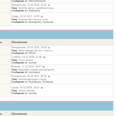
Сообщение от:
VdovichenkoA
Понедельник, 15.04.2019, 15:22
Тема:
Золотое шитьё, церковная выш...
Сообщение от:
Radomira
Среда, 25.10.2017, 14:02
Тема:
Новинки бесплатных схем
Сообщение от:
Екатерина_Гулякина
ты
Обновления
Понедельник, 25.02.2019, 14:54
Тема:
Шьём одежду быстро и просто
Сообщение от:
Hihihi
Суббота, 14.12.2019, 12:46
Тема:
Учусь вязать
Сообщение от:
sonata
Вторник, 17.12.2019, 19:47
Тема:
Відправка товарів для рукоділля
Сообщение от:
lovritania
Понедельник, 19.10.2015, 08:32
Тема:
Плетём цветущую сакуру
Сообщение от:
Екатерина_Гулякина
Среда, 04.12.2019, 19:22
Тема:
Новое занятие
Сообщение от:
sonata
ты
Обновления