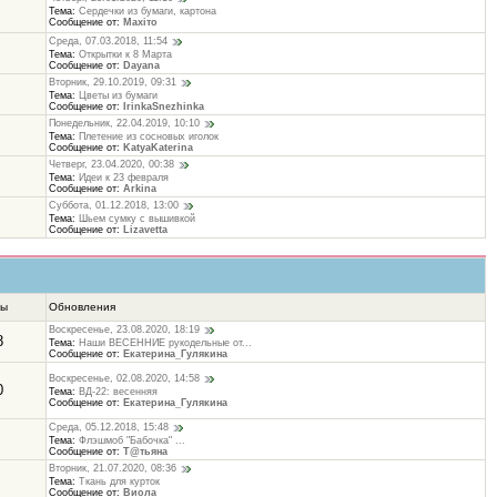
Тема:
Сердечки из бумаги, картона
Сообщение от:
Махіто
Среда, 07.03.2018, 11:54
Тема:
Открытки к 8 Марта
Сообщение от:
Dayana
Вторник, 29.10.2019, 09:31
Тема:
Цветы из бумаги
Сообщение от:
IrinkaSnezhinka
Понедельник, 22.04.2019, 10:10
Тема:
Плетение из сосновых иголок
Сообщение от:
KatyaKaterina
Четверг, 23.04.2020, 00:38
Тема:
Идеи к 23 февраля
Сообщение от:
Arkina
Суббота, 01.12.2018, 13:00
Тема:
Шьем сумку с вышивкой
Сообщение от:
Lizavetta
ты
Обновления
Воскресенье, 23.08.2020, 18:19
8
Тема:
Наши ВЕСЕННИЕ рукодельные от...
Сообщение от:
Екатерина_Гулякина
Воскресенье, 02.08.2020, 14:58
0
Тема:
ВД-22: весенняя
Сообщение от:
Екатерина_Гулякина
Среда, 05.12.2018, 15:48
Тема:
Флэшмоб "Бабочка" ...
Сообщение от:
Т@тьяна
Вторник, 21.07.2020, 08:36
Тема:
Ткань для курток
Сообщение от:
Виола