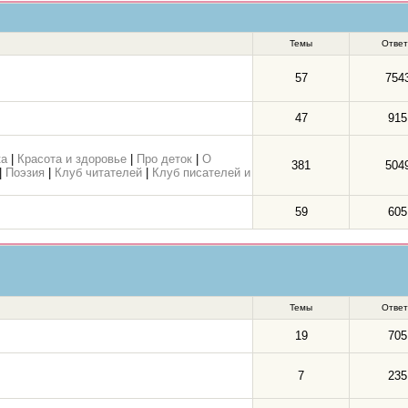
Темы
Отве
57
754
47
915
ка
|
Красота и здоровье
|
Про деток
|
О
381
504
|
Поэзия
|
Клуб читателей
|
Клуб писателей и
59
605
Темы
Отве
19
705
7
235