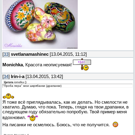
[
33
]
svetlanamashinec
[13.04.2015, 11:12]
Monichka
, Красота неописуемая!
[
34
]
Irin-i-a
[13.04.2015, 13:42]
Цитата
iomelka
(
)
"Проба пера" мои шкрябанки (драпанки)
Я тоже всё приглядывалась, как их делать. Но смелости не
хватило. Думаю, что пока. Теперь, глядя на твои драпанки, в
следующем году обязательно попробую. Твой пример меня
вдохновил.
На писанки не осмелюсь. Боюсь, что не получится.