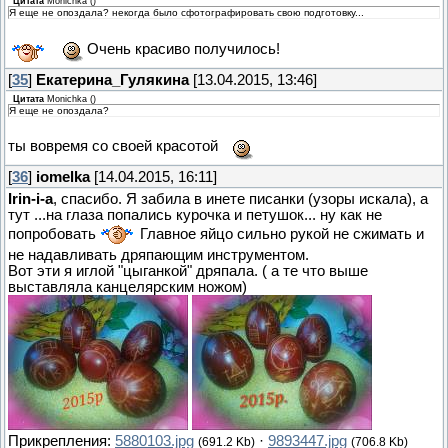
Цитата
Monichka
(
)
Я еще не опоздала? некогда было сфотографировать свою подготовку...
Очень красиво получилось!
[
35
]
Екатерина_Гулякина
[13.04.2015, 13:46]
Цитата
Monichka
(
)
Я еще не опоздала?
ты вовремя со своей красотой
[
36
]
iomelka
[14.04.2015, 16:11]
Irin-i-a
, спасибо. Я забила в инете писанки (узоры искала), а
тут ...на глаза попались курочка и петушок... ну как не
попробовать
Главное яйцо сильно рукой не сжимать и
не надавливать дряпающим инструментом.
Вот эти я иглой "цыганкой" дряпала. ( а те что выше
выставляла канцелярским ножом)
Прикрепления:
5880103.jpg
·
9893447.jpg
(691.2 Kb)
(706.8 Kb)