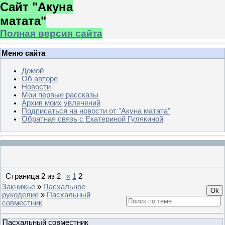
Сайт "Акуна
матата"
Полная версия сайта
Меню сайта
Домой
Об авторе
Новости
Мои первые рассказы
Архив моих увлечений
Подписаться на новости от "Акуна матата"
Обратная связь с Екатериной Гулякиной
Страница
2
из
2
«
1
2
Закнижье
»
Пасхальное
рукоделие
»
Пасхальный
совместник
Пасхальный совместник