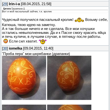
[
29
]
Irin-i-a
[08.04.2015, 21:58]
Цитата
Грушенька
(
)
Вот и мой пасхальный зайчик, т.е. кролик
Чудесный получился пасхальный кролик!
Возьму себе,
Катюша, твою идею на заметку.
А я так больше ничего и не сделала. Все мои хочушки
остались невыполненными. Да и к Пасхе смогу красить яйца
и печь куличи, в лучшем случае, в пятницу после работы.
Если сил хватит.
[
30
]
iomelka
[09.04.2015, 11:40]
"Проба пера" мои шкрябанки (драпанки)