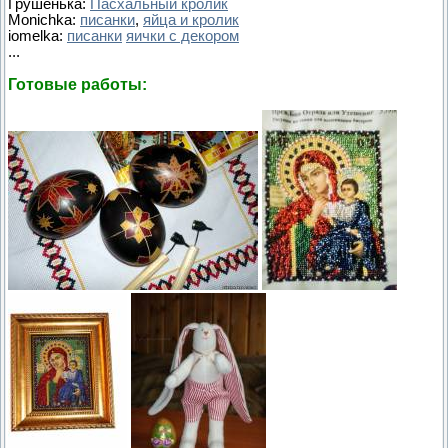
Грушенька:
Пасхальный кролик
Monichka:
писанки
,
яйца и кролик
iomelka:
писанки
яички с декором
...
Готовые работы: