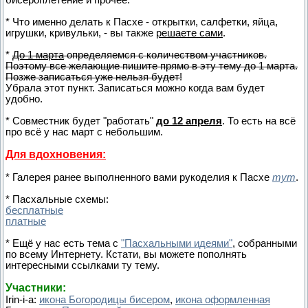
* Что именно делать к Пасхе - открытки, салфетки, яйца,
игрушки, кривульки, - вы также
решаете сами
.
*
До 1 марта
определяемся с количеством участников.
Поэтому все желающие пишите прямо в эту тему до 1 марта.
Позже записаться уже нельзя будет!
Убрала этот пункт. Записаться можно когда вам будет
удобно.
* Совместник будет "работать"
до 12 апреля
. То есть на всё
про всё у нас март с небольшим.
Для вдохновения:
*
Галерея ранее выполненного вами рукоделия к Пасхе
тут
.
* Пасхальные схемы:
бесплатные
платные
* Ещё у нас есть тема с
"Пасхальными идеями"
, собранными
по всему Интернету. Кстати, вы можете пополнять
интересными ссылками ту тему.
Участники:
Irin-i-a:
икона Богородицы бисером
,
икона оформленная