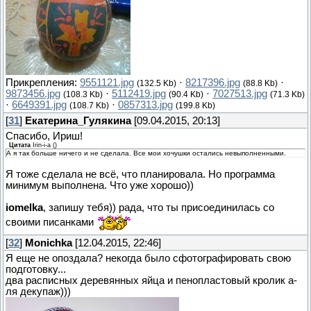
Прикрепления:
9551121.jpg
·
8217396.jpg
·
(132.5 Kb)
(88.8 Kb)
9873456.jpg
·
5112419.jpg
·
7027513.jpg
(108.3 Kb)
(90.4 Kb)
(71.3 Kb)
·
6649391.jpg
·
0857313.jpg
(108.7 Kb)
(199.8 Kb)
[
31
]
Екатерина_Гулякина
[09.04.2015, 20:13]
Спасибо, Ириш!
Цитата
Irin-i-a
(
)
А я так больше ничего и не сделала. Все мои хочушки остались невыполненными.
Я тоже сделала не всё, что планировала. Но программа
минимум выполнена. Что уже хорошо))
iomelka
, запишу тебя)) рада, что ты присоединилась со
своими писанками
[
32
]
Monichka
[12.04.2015, 22:46]
Я еще не опоздала? некогда было сфотографировать свою
подготовку...
два расписных деревянных яйца и пенопластовый кролик а-
ля декупаж)))