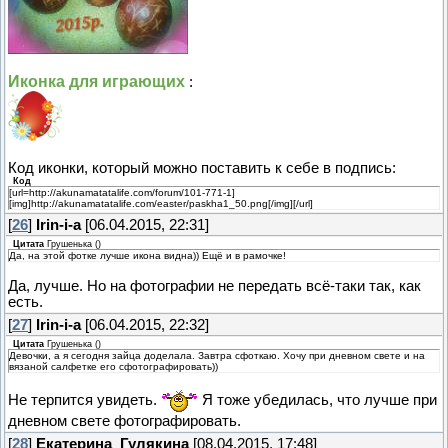
Иконка для играющих
:
Код иконки, который можно поставить к себе в подпись:
Код
[url=http://akunamatatalife.com/forum/101-771-1]
[img]http://akunamatatalife.com/easter/paskha1_50.png[/img][/url]
[
26
]
Irin-i-a
[06.04.2015, 22:31]
Цитата
Грушенька
(
)
Да, на этой фотке лучше икона видна)) Ещё и в рамочке!
Да, лучше. Но на фотографии не передать всё-таки так, как
есть.
[
27
]
Irin-i-a
[06.04.2015, 22:32]
Цитата
Грушенька
(
)
Девочки, а я сегодня зайца доделала. Завтра сфоткаю. Хочу при дневном свете и на
вязаной салфетке его сфотографировать))
Не терпится увидеть.
Я тоже убедилась, что лучше при
дневном свете фотографировать.
[
28
]
Екатерина_Гулякина
[08.04.2015, 17:48]