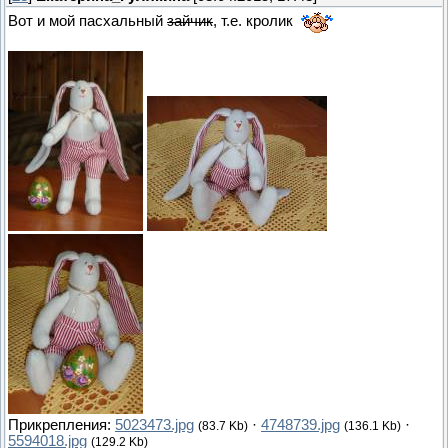
Вот и мой пасхальный
зайчик
, т.е. кролик
Прикрепления:
5023473.jpg
·
4748739.jpg
·
(83.7 Kb)
(136.1 Kb)
5594018.jpg
(129.2 Kb)