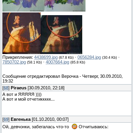
Прикрепления:
4438699.jpg
·
0656284.jpg
·
(67.8 Kb)
(30.4 Kb)
7850702.jpg
·
4007664.jpg
(58.1 Kb)
(85.8 Kb)
Сообщение отредактировал
Верочка
-
Четверг, 30.09.2010,
19:32
[
68
]
Piraeus
[30.09.2010, 22:18]
А вот и ЯЯЯЯЯ ))))
А вот и мой отчетиккккк...
[
69
]
Евгенька
[01.10.2010, 00:07]
Ой, девчонки, забегалась что-то
Отчитываюсь: