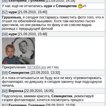
[
56
]
Екатерина_Гулякина
[21.09.2010, 14:18]
У нас ещё не отчитались
нури
и
Семицветик
[
57
]
нури
[21.09.2010, 15:40]
Грушенька
, я сегодня постараюсь поместить фото того, что я
отшил по юбилейной вышивке. Хотя там несколко тысяч
крестиков, но они размыты по фону и не совсем видна
разница с предыдущей фоткой
[
58
]
нури
[21.09.2010, 15:48]
Прикрепления:
5873084.jpg
(40.7 Kb)
[
59
]
Семицветик
[22.09.2010, 13:32]
А я пока отчитываться не буду все не могу отремонтировать
фотоаппарат, но девушку я сегодня закончу еще подсоднухи
начала.
[
60
]
Верочка
[22.09.2010, 16:05]
Подсолнухи, ммммм красота,
Семицветик
, ремонтируй
скорее фотоаппарат, хочется посмотреть процесс
[
61
]
Екатерина_Гулякина
[28.09.2010, 15:59]