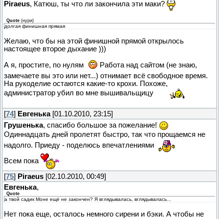
Piraeus
, Катюш, ты что ли закончила эти маки?
Quote
(
нури
)
долгая финишная прямая
Желаю, что бы на этой финишной прямой открылось
настоящее второе дыхание )))
А я, простите, по нулям
Работа над сайтом (не знаю,
замечаете вы это или нет...) отнимает всё свободное время.
На рукоделие остаются какие-то крохи. Похоже,
администратор убил во мне вышивальщицу
[
74
]
Евгенька
[01.10.2010, 23:15]
Грушенька
, спасибо большое за пожелание!
Одиннадцать дней пролетят быстро, так что прощаемся не
надолго. Приеду - поделюсь впечатлениями
Всем пока
[
75
]
Piraeus
[02.10.2010, 00:49]
Евгенька
,
Quote
а твой садик Моне ещё не закончен? Я вглядывалась, вглядывалась...
Нет пока еще, осталось немного сирени и бэки. А чтобы не