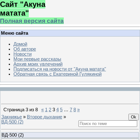
Сайт "Акуна
матата"
Полная версия сайта
Меню сайта
Домой
Об авторе
Новости
Мои первые рассказы
Архив моих увлечений
Подписаться на новости от "Акуна матата"
Обратная связь с Екатериной Гулякиной
Страница
3
из
8
«
1
2
3
4
5
…
7
8
»
Закнижье
»
Второе дыхание
»
ВД-500 (2)
ВД-500 (2)