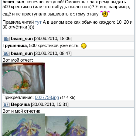
beam_sun
, конечно, вступай! Сможешь к завтрему выдать
500 крестиков (или что-нибудь около того)? Я вот, например,
ещё и не приступала вышивать к этому этапу
Правила читай
тут
А в целом всё как обычно каждого 10, 20 и
30 отчётики ))))
[
65
]
beam_sun
[29.09.2010, 18:06]
Грушенька
, 500 крестиков уже есть.
[
66
]
beam_sun
[30.09.2010, 08:47]
Вот мой отчет:
Прикрепления:
0027798.jpg
(42.6 Kb)
[
67
]
Верочка
[30.09.2010, 19:31]
Вот и мой отчетик