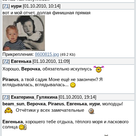
[
71
]
нури
[01.10.2010, 10:14]
вот и мой отчет, долгая финишная прямая
Прикрепления:
8600815.jpg
(49.2 Kb)
[
72
]
Евгенька
[01.10.2010, 11:09]
Хорошо,
Верочка
, обязательно искупнусь
Piraeus
, а твой садик Моне ещё не закончен? Я
вглядывалась, вглядывалась...
[
73
]
Екатерина_Гулякина
[01.10.2010, 19:14]
beam_sun
,
Верочка
,
Piraeus
,
Евгенька
,
нури
, молодцы!
Отчётики у всех замечательные
Евгенька
, хорошего тебе отдыха, тёплого моря и ласкового
солнца