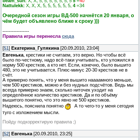
beam_sun:
Х, Х, 5, 5, 5, 5, 5, 5, 5
5
=
40
Nattulekk:
Х, Х, Х, 5, 5, 5, 5, 5, 5,
4
=34
Очередной сезон игры ВД-500 начнётся 20 января, о
чём будет объявлено ближе к сроку )))
-----------------
Правила игры перенесла
сюда
[
51
]
Екатерина_Гулякина
[20.09.2010, 23:04]
Евгенька
, крестики не считаем, это верно. Но чтобы всё
было по-честному, надо всё-таки учитывать, кто уложился в
норму 500 крестков, а кто нет. Если, конечно, было вышито
480, это не учитывается. Плюс-минус 20-30 крестков не в
счёт.
А примерно понять, что у меня вышито наааамного меньше,
чем 500 крестиков, можно и без нудных подсчётов. Ведь мы
всегда примерно знаем, сколько ниточек уходит на
определённое количество крестиков. Да и по объёму
вышитого понятно, что это явно не 500 крестиков.
Надеюсь, пояснила понятно
А то чего-то у меня сегодня
туго с изложением мысли.
Пойду подкорректирую правила ;)
[
52
]
Евгенька
[20.09.2010, 23:25]