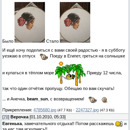
Было
Стало
И ещё хочу поделиться с вами своей радостью - я в субботу
уезжаю в отпуск
Поеду в Египет, греться на солнышке
и купаться в тёплом море
Приеду 12 числа,
так что один отчётик пропущу. Обещаю по вам скучать!
... и Анечка,
beam_sun
, с возвращением!
Прикрепления:
4785680.jpg
·
2247327.jpg
(47.7 Kb)
(47.3 Kb)
[
70
]
Верочка
[01.10.2010, 05:33]
Евгенька
, замечательного отдыха!! Потом расскажешь
и
за нас там искупнись!!