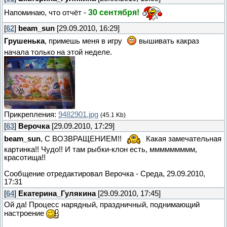
30 сентября!
Напоминаю, что отчёт -
[
62
]
beam_sun
[29.09.2010, 16:29]
Грушенька
, примешь меня в игру
вышивать какраз
начала только на этой неделе.
Прикрепления:
9482901.jpg
(45.1 Kb)
[
63
]
Верочка
[29.09.2010, 17:29]
beam_sun
, С ВОЗВРАЩЕНИЕМ!!
Какая замечательная
картинка!! Чудо!! И там рыбки-клон есть, ммммммммм,
красотища!!
Сообщение отредактировал
Верочка
-
Среда, 29.09.2010,
17:31
[
64
]
Екатерина_Гулякина
[29.09.2010, 17:45]
Ой да! Процесс нарядный, праздничный, поднимающий
настроение