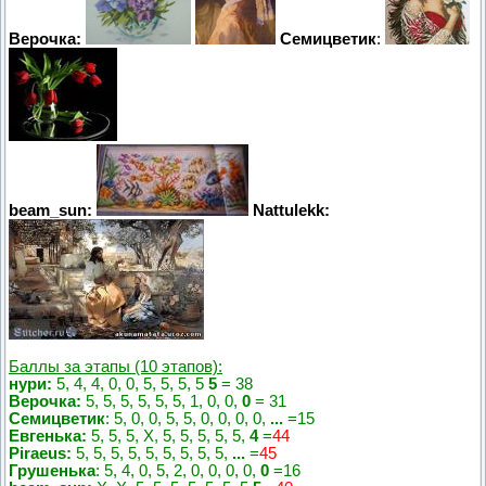
Верочка:
Семицветик
:
beam_sun:
Nattulekk:
Баллы за этапы (10 этапов):
нури:
5, 4, 4, 0, 0, 5, 5, 5, 5
5
= 38
Верочка:
5, 5, 5, 5, 5, 5, 1, 0, 0,
0
= 31
Семицветик
: 5, 0, 0, 5, 5, 0, 0, 0, 0,
...
=15
Евгенька:
5, 5, 5, Х, 5, 5, 5, 5, 5,
4
=
44
Piraeus:
5, 5, 5, 5, 5, 5, 5, 5, 5,
...
=
45
Грушенька
: 5, 4, 0, 5, 2, 0, 0, 0, 0,
0
=16