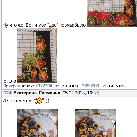
Ну что же. Вот и мои "две" нормы:было
стало
Прикрепления:
7372204.jpg
·
3680200.jpg
(276.4 Kb)
(191.5 Kb)
[
124
]
Екатерина_Гулякина
[05.02.2018, 16:37]
И я с отчётом
))