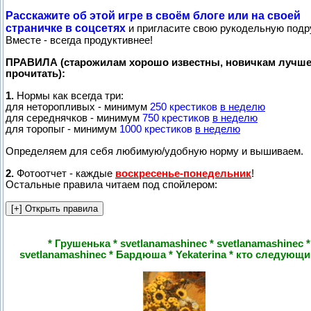
Расскажите об этой игре в своём блоге или на своей
страничке в соцсетях
и пригласите свою рукодельную подр
Вместе - всегда продуктивнее!
ПРАВИЛА (старожилам хорошо известны, новичкам лучш
прочитать):
1.
Нормы как всегда три:
для неторопливых - минимум
250 крестиков
в неделю
для середнячков - минимум
750 крестиков
в неделю
для торопыг - минимум
1000 крестиков
в неделю
Определяем для себя любимую/удобную норму и вышиваем.
2.
Фотоотчет - каждые
воскресенье-понедельник
!
Остальные правила читаем под спойлером:
* Грушенька * svetlanamashinec * svetlanamashinec *
svetlanamashinec * Бардюша * Yekaterina * кто следующий