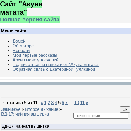
Сайт "Акуна
матата"
Полная версия сайта
Меню сайта
Домой
Об авторе
Новости
Мои первые рассказы
Архив моих увлечений
Подписаться на новости от "Акуна матата"
Обратная связь с Екатериной Гулякиной
Страница
5
из
11
«
1
2
3
4
5
6
7
…
10
11
»
Закнижье
»
Второе дыхание
»
ВД-17: чайная вышивка
ВД-17: чайная вышивка