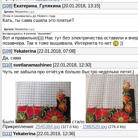
[
108
]
Екатерина_Гулякина
[20.01.2018, 13:15]
Цитата
Yekaterina
(
)
Этим я занималась до Нового года
Кать, ты сама сшила это платье?
Цитата
Yekaterina
(
)
возвращаюсь в режим "вышивка"
Вот и правильно)))) Нас тут без электричества оставили и вчер
позавчера. Так я тоже вышивала. Интернета-то нет
))
[
109
]
Yekaterina
[22.01.2018, 07:08]
Да, сама
[
110
]
svetlanamashinec
[22.01.2018, 12:30]
Чуть не забыла про отчёт,уж больно быстро недельки летят.)
Было
стало
Прикрепления:
2545384.jpg
·
1980520.jpg
(327.0 Kb)
(276.4 Kb)
[
111
]
Yekaterina
[22.01.2018, 12:36]