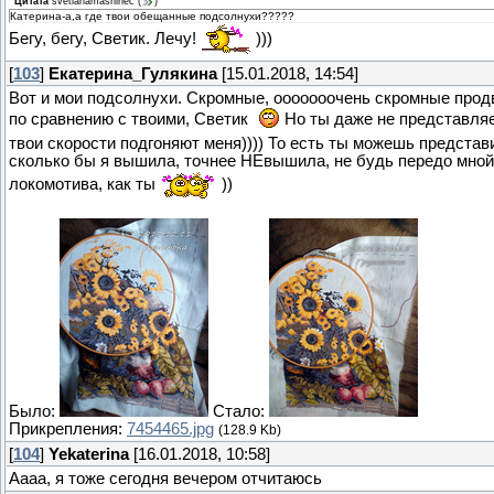
Цитата
svetlanamashinec
(
)
Катерина-а,а где твои обещанные подсолнухи?????
Бегу, бегу, Светик. Лечу!
)))
[
103
]
Екатерина_Гулякина
[15.01.2018, 14:54]
Вот и мои подсолнухи. Скромные, ооооооочень скромные про
по сравнению с твоими, Светик
Но ты даже не представляе
твои скорости подгоняют меня)))) То есть ты можешь представ
сколько бы я вышила, точнее НЕвышила, не будь передо мной
локомотива, как ты
))
Было:
Стало:
Прикрепления:
7454465.jpg
(128.9 Kb)
[
104
]
Yekaterina
[16.01.2018, 10:58]
Аааа, я тоже сегодня вечером отчитаюсь