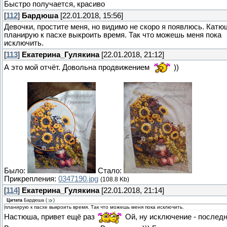
Быстро получается, красиво
[
112
]
Бардюша
[22.01.2018, 15:56]
Девочки, простите меня, но видимо не скоро я появлюсь. Катю
планирую к пасхе выкроить время. Так что можешь меня пока
исключить.
[
113
]
Екатерина_Гулякина
[22.01.2018, 21:12]
А это мой отчёт. Довольна продвижением
))
Было:
Стало:
Прикрепления:
0347190.jpg
(108.8 Kb)
[
114
]
Екатерина_Гулякина
[22.01.2018, 21:14]
Цитата
Бардюша
(
)
планирую к пасхе выкроить время. Так что можешь меня пока исключить.
Настюша, привет ещё раз
Ой, ну исключение - последн