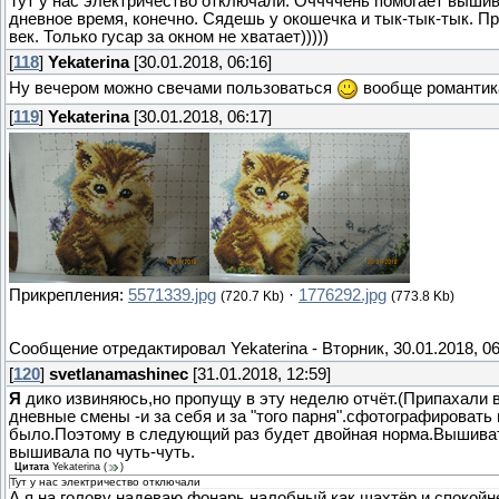
Тут у нас электричество отключали. Оччччень помогает вышив
дневное время, конечно. Сядешь у окошечка и тык-тык-тык. Пр
век. Только гусар за окном не хватает)))))
[
118
]
Yekaterina
[30.01.2018, 06:16]
Ну вечером можно свечами пользоваться
вообще романтик
[
119
]
Yekaterina
[30.01.2018, 06:17]
Прикрепления:
5571339.jpg
·
1776292.jpg
(720.7 Kb)
(773.8 Kb)
Сообщение отредактировал
Yekaterina
-
Вторник, 30.01.2018, 0
[
120
]
svetlanamashinec
[31.01.2018, 12:59]
Я
дико извиняюсь,но пропущу в эту неделю отчёт.(Припахали 
дневные смены -и за себя и за "того парня".сфотографировать 
было.Поэтому в следующий раз будет двойная норма.Вышиват
вышивала по чуть-чуть.
Цитата
Yekaterina
(
)
Тут у нас электричество отключали
А я на голову надеваю фонарь налобный,как шахтёр,и спокойн