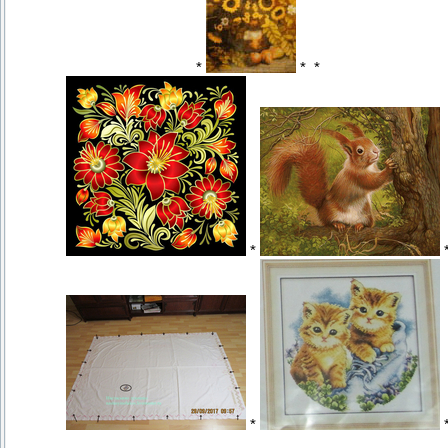
*
*
*
*
*