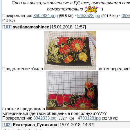
Свои вышивки, законченные в ВД-шке, выставляем в гал
самостоятельно
;)
Прикрепления:
8502834.png
·
5453528.jpg
·
099
(55.5 Kb)
(301.5 Kb)
(4.5 Kb)
[
101
]
svetlanamashinec
[15.01.2018, 11:57]
Продолжение :было
,потом передвин
станке и продолжила
Катерина-а,а где твои обещанные подсолнухи?????
Прикрепления:
8942033.jpg
·
4783128.jpg
(332.4 Kb)
(327.0 Kb)
[
102
]
Екатерина_Гулякина
[15.01.2018, 14:37]