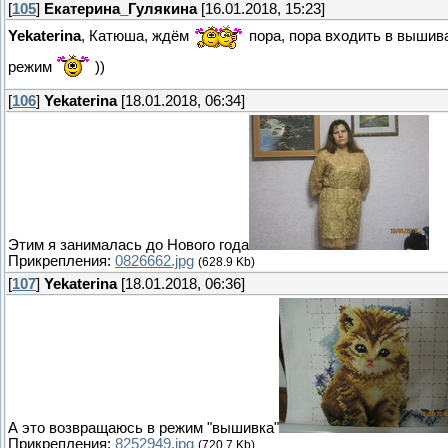
[
105
]
Екатерина_Гулякина
[16.01.2018, 15:23]
Yekaterina
, Катюша, ждём
пора, пора входить в выши
режим
))
[
106
]
Yekaterina
[18.01.2018, 06:34]
Этим я занималась до Нового года
Прикрепления:
0826662.jpg
(628.9 Kb)
[
107
]
Yekaterina
[18.01.2018, 06:36]
А это возвращаюсь в режим "вышивка"
Прикрепления:
8252949.jpg
(720.7 Kb)