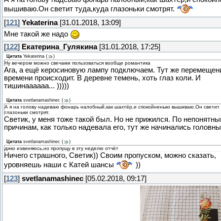
вышиваю.Он светит туда,куда глазоньки смотрят.
[
121
]
Yekaterina
[31.01.2018, 13:09]
Мне такой же надо
[
122
]
Екатерина_Гулякина
[31.01.2018, 17:25]
Цитата
Yekaterina
(
)
Ну вечером можно свечами пользоваться вообще романтика
Ага, а ещё керосиновую лампу подключаем. Тут же перемещен
времени происходит. В деревне темень, хоть глаз коли. И
тишинаааааа... )))))
Цитата
svetlanamashinec
(
)
А я на голову надеваю фонарь налобный,как шахтёр,и спокойненько вышиваю.Он светит 
глазоньки смотрят.
Светик, у меня тоже такой был. Но не прижился. По непонятн
причинам, как только надевала его, тут же начинались головны
Цитата
svetlanamashinec
(
)
дико извиняюсь,но пропущу в эту неделю отчёт
Ничего страшного, Светик)) Своим пропуском, можно сказать,
уровняешь наши с Катей шансы
))
[
123
]
svetlanamashinec
[05.02.2018, 09:17]