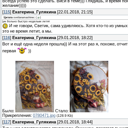
Всегда успею это сделать. Виси в теме))) Глядишь, и время по
желание)))))
[
115
]
Екатерина_Гулякина
[22.01.2018, 21:15]
Цитата
svetlanamashinec
(
)
уж больно быстро недельки летят
И не говори, Светик, сама удивляюсь. Хотя кто-то из умных
это не время летит, а мы.
[
116
]
Екатерина_Гулякина
[29.01.2018, 18:22]
Вот и ещё одна неделя прошла)) И на этот раз я, похоже, отч
первая
))
Было:
Стало:
Прикрепления:
0780471.jpg
(128.9 Kb)
[
117
]
Екатерина_Гулякина
[29.01.2018, 18:44]