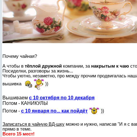
Почему чайная?
А чтобы в
тёплой дружной
компании, за
накрытым к чаю
сто
Посиделки, разговоры за жизнь...
Чтобы уютно, незаметно, про между прочим продвигалась наш
вышивка
))
Вышиваем
с 10 октября по 10 декабря
Потом - КАНИКУЛЫ
Потом -
с 10 января по... как пойдёт
))
Записаться в чайную ВД-шку
можно и нужно, написав "И я с ва
прямо в теме.
Всего 15 мест!