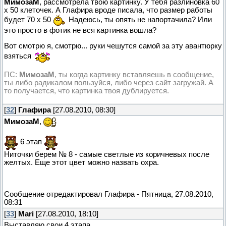
МимозаМ
, рассмотрела твою картинку. У тебя разлиновка 60
х 50 клеточек. А Глафира вроде писала, что размер работы
будет 70 х 50
Надеюсь, ты опять не напортачила? Или
это просто в фотик не вся картинка вошла?
Вот смотрю я, смотрю... руки чешутся самой за эту авантюрку
взяться
ПС:
МимозаМ
, ты когда картинку вставляешь в сообщение,
ты либо радикалом пользуйся, либо через сайт загружай. А
то получается, что картинка твоя дублируется.
[
32
]
Глафира
[27.08.2010, 08:30]
МимозаМ
,
6 этап
Ниточки берем № 8 - самые светлые из коричневых после
желтых. Еще этот цвет можно назвать охра.
Сообщение отредактировал
Глафира
-
Пятница, 27.08.2010,
08:31
[
33
]
Mari
[27.08.2010, 18:10]
Выставляю свои 4 этапа