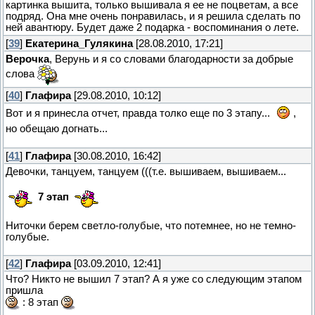
картинка вышита, только вышивала я ее не поцветам, а все
подряд. Она мне очень понравилась, и я решила сделать по
ней авантюру. Будет даже 2 подарка - воспоминания о лете.
[
39
]
Екатерина_Гулякина
[28.08.2010, 17:21]
Верочка
, Верунь и я со словами благодарности за добрые
слова
[
40
]
Глафира
[29.08.2010, 10:12]
Вот и я принесла отчет, правда толко еще по 3 этапу...
,
но обещаю догнать...
[
41
]
Глафира
[30.08.2010, 16:42]
Девочки, танцуем, танцуем (((т.е. вышиваем, вышиваем...
7 этап
Ниточки берем светло-голубые, что потемнее, но не темно-
голубые.
[
42
]
Глафира
[03.09.2010, 12:41]
Что? Никто не вышил 7 этап? А я уже со следующим этапом
пришла
: 8 этап