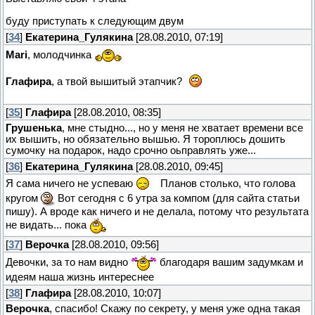
буду приступать к следующим двум
[
34
]
Екатерина_Гулякина
[28.08.2010, 07:19]
Mari
, молодчинка
Глафира
, а твой вышитый этапчик?
[
35
]
Глафира
[28.08.2010, 08:35]
Грушенька
, мне стыдно..., но у меня не хватает времени все
их вышить, но обязательно вышью. Я тороплюсь дошить
сумочку на подарок, надо срочно оьправлять уже...
[
36
]
Екатерина_Гулякина
[28.08.2010, 09:45]
Я сама ничего не успеваю
Планов столько, что голова
кругом
Вот сегодня с 6 утра за компом (для сайта статьи
пишу). А вроде как ничего и не делала, потому что результата
не видать... пока
[
37
]
Верочка
[28.08.2010, 09:56]
Девочки, за то нам видно
благодаря вашим задумкам и
идеям наша жизнь интереснее
[
38
]
Глафира
[28.08.2010, 10:07]
Верочка
, спасибо! Скажу по секрету, у меня уже одна такая