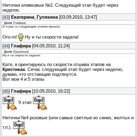
Ниточки оливковые №2. Следующий этап будет через
неделю.
[
43
]
Екатерина_Гулякина
[03.09.2010, 13:47]
Quote
(
Глафира
)
А я уже со следующим этапом пришла
Ого-го!
Ну и ты скорости задала!
[
44
]
Глафира
[04.09.2010, 11:24]
Quote
(
Грушенька
)
Ну и ты скорости задала!
Катя, я орентируюсь по скорости отшива этапов на
Крестиках
. Сечас следующий этап будет через неделю,
думаю, что отстающие подтянутся.
Вот мои 4 и 5 этапы
[
45
]
Глафира
[10.09.2010, 16:22]
9 этап
Ниточки №4 розовые (или самые светлые из синих, желтых и
т.п.).