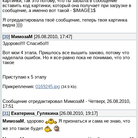
картинки, так это потому, что ты забыла в сообщение
вставить код картинки, который она получает при загрузке в
сообщение, а именно вот такой -
$IMAGE1$
Я отредактировала твоё сообщение, теперь твоя картинка
видна ))))
[
30
]
МимозаМ
[26.08.2010, 17:47]
Здорово!!!! Спасибо!!!
Вот мои 4 этапа. Пришлось все вышить заново, потому что
наделала ошибок. Но я все-равно пока не понимаю, что это
такое
Приступаю к 5 этапу
Прикрепления:
0169245.jpg
(34.9 Kb)
Сообщение отредактировал
МимозаМ
-
Четверг, 26.08.2010,
17:51
[
31
]
Екатерина_Гулякина
[26.08.2010, 19:17]
МимозаМ
, здорово
Я признаться и сама не знаю, что
же это такое будет