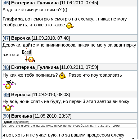
[
46
]
Екатерина_Гулякина
[11.09.2010, 07:45]
А где отчётики участников? (((
Глафира
, вот смотрю я смотрю на схемку... никак не могу
сообразить, что же это такое
[
47
]
Верочка
[11.09.2010, 07:48]
Девочки, дайте мне пиииииноооок, никак не могу за авантюрку
взяться
[
48
]
Екатерина_Гулякина
[11.09.2010, 07:59]
Ну как же тебя попинать?
Разве что поуговаривать
[
49
]
Верочка
[11.09.2010, 08:03]
Ну всё, ночь спать не буду, но первый этап завтра выложу
[
50
]
Евгенька
[11.09.2010, 23:37]
Quote
(
Грушенька
)
вот смотрю я смотрю на схемку... никак не могу сообразить, что же это такое
я вот, хоть и не участвую, но за вашим процессом слежу