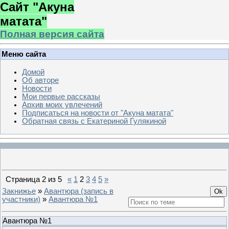
Сайт "Акуна
матата"
Полная версия сайта
Меню сайта
Домой
Об авторе
Новости
Мои первые рассказы
Архив моих увлечений
Подписаться на новости от "Акуна матата"
Обратная связь с Екатериной Гулякиной
Страница
2
из
5
«
1
2
3
4
5
»
Закнижье
»
Авантюра (запись в
участники)
»
Авантюра №1
Авантюра №1