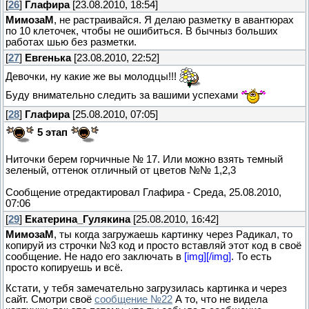
[
26
]
Глафира
[23.08.2010, 18:54]
МимозаМ
, не растраивайся. Я делаю разметку в авантюрах
по 10 клеточек, чтобы не ошибиться. В бычныз больших
работах шью без разметки.
[
27
]
Евгенька
[23.08.2010, 22:52]
Девочки, ну какие же вы молодцы!!!
Буду внимательно следить за вашими успехами
[
28
]
Глафира
[25.08.2010, 07:05]
5 этап
Ниточки берем горчичные № 17. Или можно взять темный
зеленый, оттенок отличный от цветов №№ 1,2,3
Сообщение отредактировал
Глафира
-
Среда, 25.08.2010,
07:06
[
29
]
Екатерина_Гулякина
[25.08.2010, 16:42]
МимозаМ
, ты когда загружаешь картинку через Радикал, то
копируй из строчки №3 код и просто вставляй этот код в своё
сообщение. Не надо его заключать в
[img][/img]
. То есть
просто копируешь и всё.
Кстати, у тебя замечательно загрузилась картинка и через
сайт. Смотри своё
сообщение №22
А то, что не видела