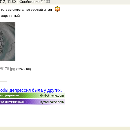
012, 11:02 | Сообщение #
103
что выложила четвертый этап
й еще пятый
28178.jpg
(224.2 Kb)
тобы депрессия была у других.