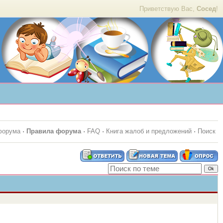
Приветствую Вас,
Сосед
!
форума
·
Правила форума
·
FAQ
·
Книга жалоб и предложений
·
Поиск