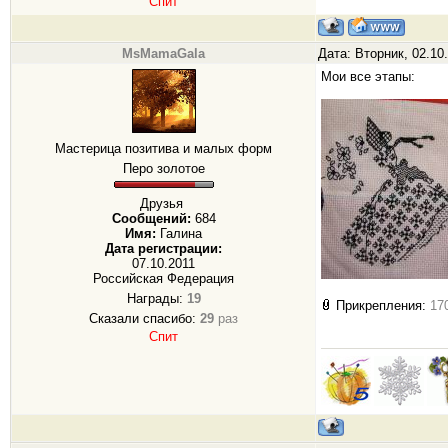
Спит
MsMamaGala
Дата: Вторник, 02.10
Мои все этапы:
Мастерица позитива и малых форм
Перо золотое
Друзья
Сообщений:
684
Имя:
Галина
Дата регистрации:
07.10.2011
Российская Федерация
Награды:
19
Прикрепления:
17
Сказали спасибо:
29
раз
Спит