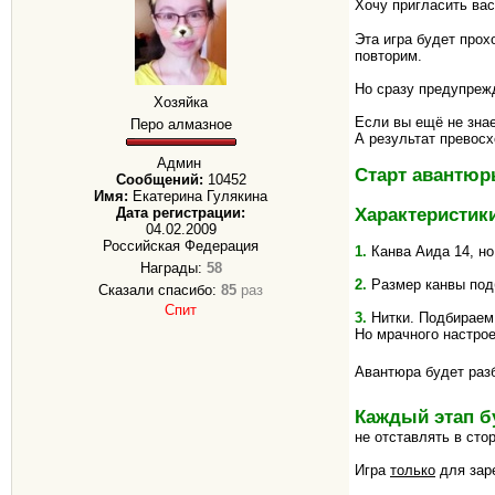
Хочу пригласить вас
Эта игра будет прох
повторим.
Но сразу предупрежд
Хозяйка
Если вы ещё не знае
Перо алмазное
А результат превосх
Админ
Старт авантюры
Сообщений:
10452
Имя:
Екатерина Гулякина
Характеристик
Дата регистрации:
04.02.2009
Российская Федерация
1.
Канва Аида 14, но
Награды:
58
2.
Размер канвы подб
Сказали спасибо:
85
раз
Спит
3.
Нитки. Подбираем 
Но мрачного настрое
Авантюра будет раз
Каждый этап 
не отставлять в сто
Игра
только
для зар