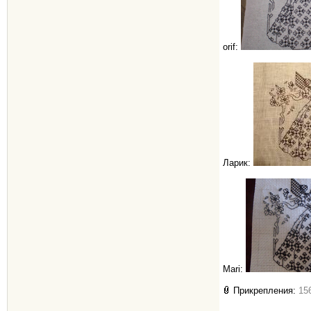
orif:
Ларик:
Mari:
Прикрепления:
15