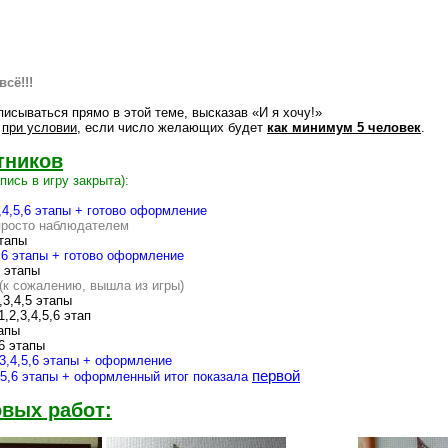
всё!!!
исываться прямо в этой теме, высказав «И я хочу!»
я
при условии
, если число желающих будет
как минимум 5 человек
.
тников
пись в игру закрыта):
3,4,5,6 этапы + готово оформление
 просто наблюдателем
этапы
5,6 этапы + готово оформление
6 этапы
(к сожалению, вышла из игры)
,3,4,5 этапы
1,2,3,4,5,6 этап
тапы
,6 этапы
,3,4,5,6 этапы + оформление
первой
4,5,6 этапы + оформленный итог показала
овых работ: