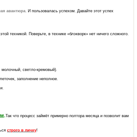
ая авантюра
. И пользовалась успехом. Давайте этот успех
той техникой. Поверьте, в технике «блэкворк» нет ничего сложного.
, молочный, светло-кремовый).
леточек, заполнение неполное.
и.
ым
.
Так что процесс займёт примерно полтора месяца и позволит вам
ться
строго в личку
!