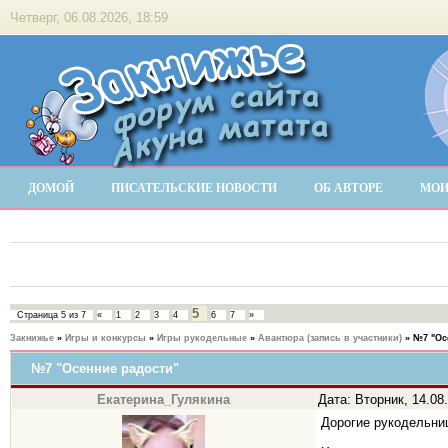
Четверг, 06.08.2026, 18:59
ДОМОЙ
ПИСАТЕЛЬСКИЕ НОВОСТИ
ОБ АВТОРЕ
МОИ
5
Страница
5
из
7
«
1
2
3
4
6
7
»
Закнижье
»
Игры и конкурсы
»
Игры рукодельные
»
Авантюра (запись в участники)
»
№7 "Ос
№7 "Осенние радости"
Екатерина_Гулякина
Дата: Вторник, 14.08
Дорогие рукодельни