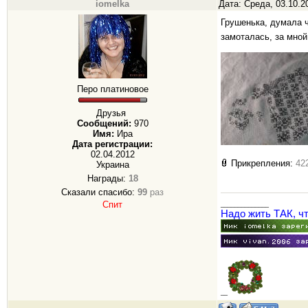
iomelka
Дата: Среда, 03.10.2
Грушенька, думала 
замоталась, за мно
Перо платиновое
Друзья
Сообщений:
970
Имя:
Ира
Дата регистрации:
02.04.2012
Прикрепления:
42
Украина
Награды:
18
Сказали спасибо:
99
раз
Спит
______________
Надо жить ТАК, ч
_
_