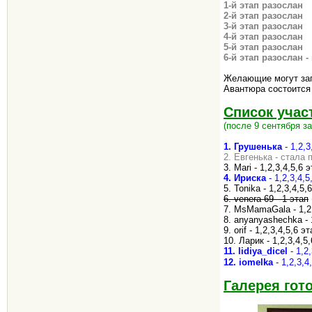
1-й этап разослан
2-й этап разослан
3-й этап разослан
4-й этап разослан
5-й этап разослан
6-й этап разослан - 
Желающие могут зап
Авантюра состоитс
Список учас
(после 9 сентября за
1. Грушенька
- 1,2,
2. Евгенька - стала
3. Mari - 1,2,3,4,5,6 
4. Ириска
- 1,2,3,4,
5. Tonika - 1,2,3,4,5,
6. venera-69 - 1 этап
7. MsMamaGala - 1,2
8. anyanyashechka - 
9. orif - 1,2,3,4,5,6 э
10. Ларик - 1,2,3,4,5
11. lidiya_dicel
- 1,2
12. iomelka
- 1,2,3,
Галерея гот