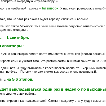
 поиграть в очередную игру-авантюру ))
блэкворк
одить в необычной технике –
. У нас уже проводилась
подобн
аю, что на этот раз сюжет будет гораздо сложнее и больше.
те, что такое блэкворк, то в
этой теме
можете подробно ознакомиться с э
одит все ожидания.
 - 1 сентября.
и авантюры:
 лучше равномерка белого цвета или светлых оттенков (светло-бежевый
ираем сами с учётом того, что размер самой вышивки займёт 70 на 70 к
один цвет. Я буду вышивать в классическом варианте – чёрными ниткам
ния не будет. Потому что сам сюжет как всегда очень позитивный.
на 5-6 этапов.
бита
будет выкладываться
один раз в неделю по выходн
рону другие ваши работы.
егистрированных пользователей! Схемы к каждому этапу будут высыла