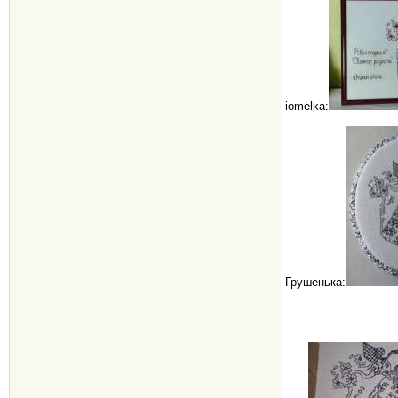
iomelka:
Грушенька: