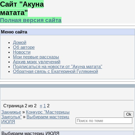
Сайт "Акуна
матата"
Полная версия сайта
Меню сайта
Домой
Об авторе
Новости
Мои первые рассказы
Архив моих увлечений
Подписаться на новости от "Акуна матата"
Обратная связь с Екатериной Гулякиной
Страница
2
из
2
«
1
2
Закнижье
»
Конкурс "Мастерицы
Заиголья"
»
Выбираем мастериц
ИЮЛЯ
Выбираем мастериц ИЮЛЯ