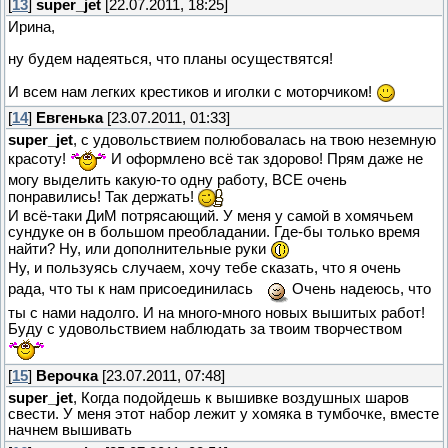
[
13
]
super_jet
[22.07.2011, 18:25]
Ирина,
ну будем надеяться, что планы осуществятся!
И всем нам легких крестиков и иголки с моторчиком!
[
14
]
Евгенька
[23.07.2011, 01:33]
super_jet
, с удовольствием полюбовалась на твою неземную
красоту!
И оформлено всё так здорово! Прям даже не
могу выделить какую-то одну работу, ВСЕ очень
понравились! Так держать!
И всё-таки ДиМ потрясающий. У меня у самой в хомячьем
сундуке он в большом преобладании. Где-бы только время
найти? Ну, или дополнительные руки
Ну, и пользуясь случаем, хочу тебе сказать, что я очень
рада, что ты к нам присоединилась
Очень надеюсь, что
ты с нами надолго. И на много-много новых вышитых работ!
Буду с удовольствием наблюдать за твоим творчеством
[
15
]
Верочка
[23.07.2011, 07:48]
super_jet
, Когда подойдешь к вышивке воздушных шаров
свести. У меня этот набор лежит у хомяка в тумбочке, вместе
начнем вышивать