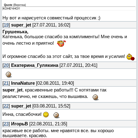
Quote
(
Верочка
)
КОНЕЧНО!!
Ну вот и нарисуется совместный процессик ;)
[
19
]
super_jet
[27.07.2011, 16:02]
Грушенька,
Катенька, большое спасибо за комплименты! Мне очень и
очень лестно и приятно!
И огромное спасибо за этот сайт, за твое время и усилия!
[
20
]
Екатерина_Гулякина
[27.07.2011, 20:41]
[
21
]
InnaNature
[02.08.2011, 19:40]
super_jet
, красивенные работы!!! С котятами так
реалистично, не скажешь, что вышивка.
[
22
]
super_jet
[03.08.2011, 15:52]
Инна, спасибочки!
[
23
]
ИгорьВ
[22.08.2011, 21:35]
красивые все работы. мне нравятся все. вы хорошо
вышиваете. красиво.