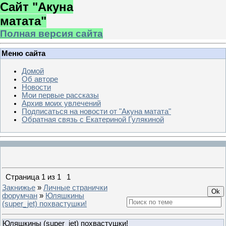
Сайт "Акуна
матата"
Полная версия сайта
Меню сайта
Домой
Об авторе
Новости
Мои первые рассказы
Архив моих увлечений
Подписаться на новости от "Акуна матата"
Обратная связь с Екатериной Гулякиной
Страница
1
из
1
1
Закнижье
»
Личные странички
форумчан
»
Юляшкины
(super_jet) похвастушки!
Юляшкины (super_jet) похвастушки!