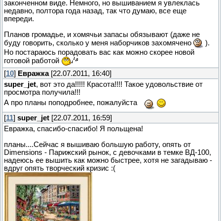
законченном виде. Немного, но вышиванием я увлеклась
недавно, полтора года назад, так что думаю, все еще
впереди.
Планов громадье, и хомячьи запасы обязывают (даже не
буду говорить, сколько у меня наборчиков захомячено
).
Но постараюсь порадовать вас как можно скорее новой
готовой работой
[
10
]
Евражка
[22.07.2011, 16:40]
super_jet
, вот это да!!!!! Красота!!!! Такое удовольствие от
просмотра получила!!!
А про планы поподробнее, пожалуйста
[
11
]
super_jet
[22.07.2011, 16:59]
Евражка, спасибо-спасибо! Я польщена!
планы....Сейчас я вышиваю большую работу, опять от
Dimensions - Парижский рынок, с девочками в темке ВД-100,
надеюсь ее вышить как можно быстрее, хотя не загадываю -
вдруг опять творческий кризис :(