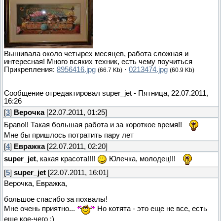
Вышивала около четырех месяцев, работа сложная и
интересная! Много всяких техник, есть чему поучиться
Прикрепления:
8956416.jpg
·
0213474.jpg
(66.7 Kb)
(60.9 Kb)
Сообщение отредактировал
super_jet
-
Пятница, 22.07.2011,
16:26
[
3
]
Верочка
[22.07.2011, 01:25]
Браво!! Такая большая работа и за короткое время!!
Мне бы пришлось потратить пару лет
[
4
]
Евражка
[22.07.2011, 02:20]
super_jet
, какая красота!!!!
Юлечка, молодец!!!
[
5
]
super_jet
[22.07.2011, 16:01]
Верочка, Евражка,
большое спасибо за похвалы!
Мне очень приятно...
Но котята - это еще не все, есть
еще кое-чего ;)