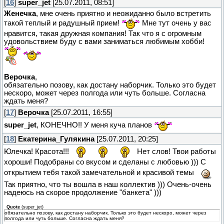
[
16
]
super_jet
[25.07.2011, 08:51]
Женечка
, мне очень приятно и неожиданно было встретить
такой теплый и радушный прием!
Мне тут очень у вас
нравится, такая дружная компания! Так что я с огромным
удовольствием буду с вами заниматься любимым хобби!
Верочка
,
обязательно позову, как достану наборчик. Только это будет
нескоро, может через полгода или чуть больше. Согласна
ждать меня?
[
17
]
Верочка
[25.07.2011, 16:55]
super_jet
, КОНЕЧНО!! У меня куча планов
[
18
]
Екатерина_Гулякина
[25.07.2011, 20:25]
Юлечка! Красота!!!
Нет слов! Твои работы
хороши! Подобраны со вкусом и сделаны с любовью ))) С
открытием тебя такой замечательной и красивой темы
Так приятно, что ты вошла в наш коллектив ))) Очень-очень
надеюсь на скорое продолжение "банкета" )))
Quote
(
super_jet
)
обязательно позову, как достану наборчик. Только это будет нескоро, может через
полгода или чуть больше. Согласна ждать меня?