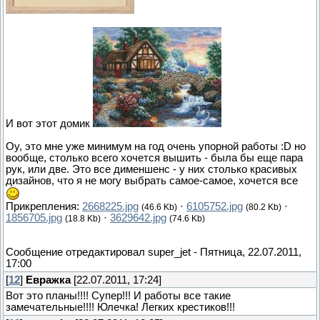
И вот этот домик
Оу, это мне уже минимум на год очень упорной работы :D но
вообще, столько всего хочется вышить - была бы еще пара
рук, или две. Это все дименшенс - у них столько красивых
дизайнов, что я не могу выбрать самое-самое, хочется все
Прикрепления:
2668225.jpg
·
6105752.jpg
·
(46.6 Kb)
(80.2 Kb)
1856705.jpg
·
3629642.jpg
(18.8 Kb)
(74.6 Kb)
Сообщение отредактировал
super_jet
-
Пятница, 22.07.2011,
17:00
[
12
]
Евражка
[22.07.2011, 17:24]
Вот это планы!!!! Супер!!! И работы все такие
замечательные!!!! Юлечка! Легких крестиков!!!