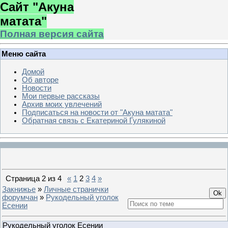
Сайт "Акуна
матата"
Полная версия сайта
Меню сайта
Домой
Об авторе
Новости
Мои первые рассказы
Архив моих увлечений
Подписаться на новости от "Акуна матата"
Обратная связь с Екатериной Гулякиной
Страница
2
из
4
«
1
2
3
4
»
Закнижье
»
Личные странички
форумчан
»
Рукодельный уголок
Есении
Рукодельный уголок Есении