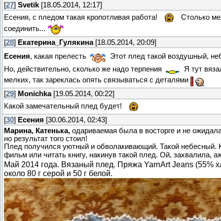
[
27
]
Svetik
[18.05.2014, 12:17]
Есения, с пледом такая кропотливая работа!
Столько ме
соединить...
[
28
]
Екатерина_Гулякина
[18.05.2014, 20:09]
Есения
, какая прелесть
Этот плед такой воздушный, не
Но, действительно, сколько же надо терпения
Я тут вяза
мелких, так зареклась опять связываться с деталями
[
29
]
Monichka
[19.05.2014, 00:22]
Какой замечательный плед будет!
[
30
]
Есения
[30.06.2014, 02:43]
Марина, Катенька,
одариваемая была в восторге и не ожидала
но результат того стоил!
Плед получился уютный и обволакивающий. Такой небесный. Ка
фильм или читать книгу, накинув такой плед. Ой, захвалила, 
Май 2014 года. Вязаный плед. Пряжа YarnArt Jeans (55% х
около 80 г серой и 50 г белой.