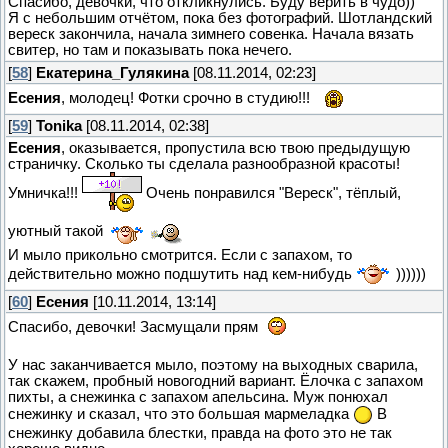
Спасибо, девочки, что откликнулись. Буду верить в чудо))
Я с небольшим отчётом, пока без фотографий. Шотландский
вереск закончила, начала зимнего совенка. Начала вязать
свитер, но там и показывать пока нечего.
[
58
]
Екатерина_Гулякина
[08.11.2014, 02:23]
Есения
, молодец! Фотки срочно в студию!!!
[
59
]
Tonika
[08.11.2014, 02:38]
Есения
, оказывается, пропустила всю твою предыдущую
страничку. Сколько ты сделала разнообразной красоты!
Умничка!!!
Очень понравился "Вереск", тёплый,
уютный такой
И мыло прикольно смотрится. Если с запахом, то
действительно можно подшутить над кем-нибудь
))))))
[
60
]
Есения
[10.11.2014, 13:14]
Спасибо, девочки! Засмущали прям
У нас заканчивается мыло, поэтому на выходных сварила,
так скажем, пробный новогодний вариант. Ёлочка с запахом
пихты, а снежинка с запахом апельсина. Муж понюхал
снежинку и сказал, что это большая мармеладка
В
снежинку добавила блестки, правда на фото это не так