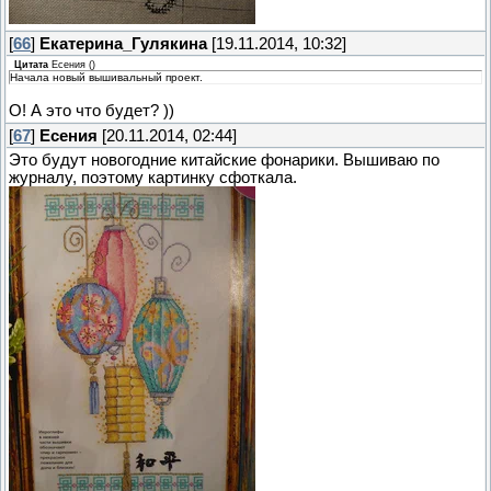
[
66
]
Екатерина_Гулякина
[19.11.2014, 10:32]
Цитата
Есения
(
)
Начала новый вышивальный проект.
О! А это что будет? ))
[
67
]
Есения
[20.11.2014, 02:44]
Это будут новогодние китайские фонарики. Вышиваю по
журналу, поэтому картинку сфоткала.