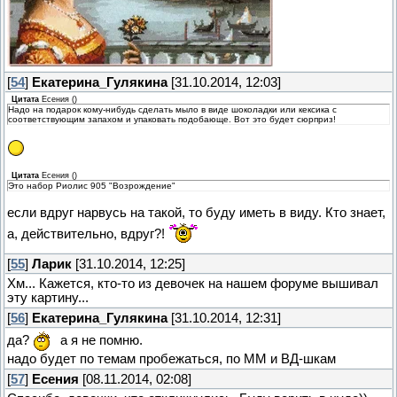
[
54
]
Екатерина_Гулякина
[31.10.2014, 12:03]
Цитата
Есения
(
)
Надо на подарок кому-нибудь сделать мыло в виде шоколадки или кексика с
соответствующим запахом и упаковать подобающе. Вот это будет сюрприз!
Цитата
Есения
(
)
Это набор Риолис 905 "Возрождение"
если вдруг нарвусь на такой, то буду иметь в виду. Кто знает,
а, действительно, вдруг?!
[
55
]
Ларик
[31.10.2014, 12:25]
Хм... Кажется, кто-то из девочек на нашем форуме вышивал
эту картину...
[
56
]
Екатерина_Гулякина
[31.10.2014, 12:31]
да?
а я не помню.
надо будет по темам пробежаться, по ММ и ВД-шкам
[
57
]
Есения
[08.11.2014, 02:08]