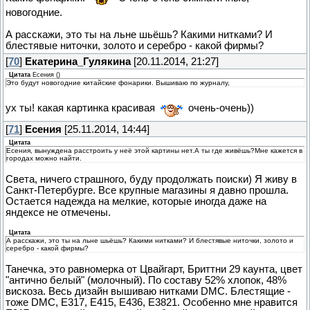
новогодние.
А расскажи, это ты на льне шьёшь? Какими нитками? И
блестявые ниточки, золото и серебро - какой фирмы?
[
70
]
Екатерина_Гулякина
[20.11.2014, 21:27]
Цитата
Есения
(
)
Это будут новогодние китайские фонарики. Вышиваю по журналу,
ух ты! какая картинка красивая
очень-очень))
[
71
]
Есения
[25.11.2014, 14:44]
Цитата
Есения, вынуждена расстроить у неё этой картины нет.А ты где живёшь?Мне кажется в
городах можно найти.
Света, ничего страшного, буду продолжать поиски) Я живу в
Санкт-Петербурге. Все крупные магазины я давно прошла.
Остается надежда на мелкие, которые иногда даже на
яндексе не отмечены.
Цитата
А расскажи, это ты на льне шьёшь? Какими нитками? И блестявые ниточки, золото и
серебро - какой фирмы?
Танечка, это равномерка от Цвайгарт, Бриттни 29 каунта, цвет
"антично белый" (молочный). По составу 52% хлопок, 48%
вискоза. Весь дизайн вышиваю нитками DMC. Блестящие -
тоже DMC, Е317, Е415, Е436, Е3821. Особенно мне нравится