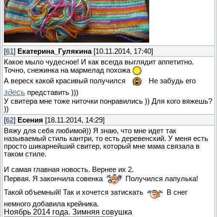
[
61
]
Екатерина_Гулякина
[10.11.2014, 17:40]
Какое мыло чудесное! И как всегда выглядит аппетитно.
Точно, снежинка на мармелад похожа
А вереск какой красивый получился
Не забудь его
здесь
представить )))
У свитера мне тоже ниточки понравились )) Для кого вяжешь?
))
[
62
]
Есения
[18.11.2014, 14:29]
Вяжу для себя любимой)) Я знаю, что мне идет так
называемый стиль кантри, то есть деревенский. У меня есть
просто шикарнейший свитер, который мне мама связала в
таком стиле.
И самая главная новость. Вернее их 2.
Первая. Я закончила совенка
Получился лапулька!
Такой объемный! Так и хочется затискать
В снег
немного добавила крейника.
Ноябрь 2014 года. Зимняя совушка