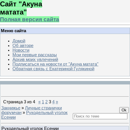
Сайт "Акуна
матата"
Полная версия сайта
Меню сайта
Домой
Об авторе
Новости
Мои первые рассказы
Архив моих увлечений
Подписаться на новости от "Акуна матата"
Обратная связь с Екатериной Гулякиной
Страница
3
из
4
«
1
2
3
4
»
Закнижье
»
Личные странички
форумчан
»
Рукодельный уголок
Есении
Рукодельный уголок Есении