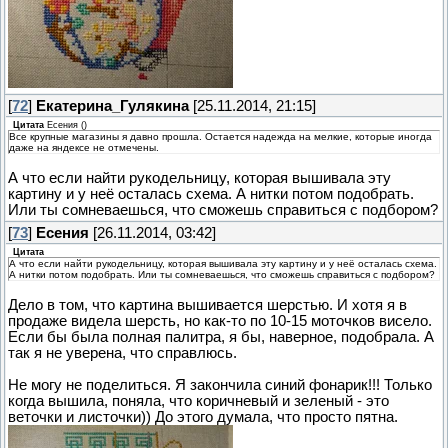
[
72
]
Екатерина_Гулякина
[25.11.2014, 21:15]
Цитата
Есения
(
)
Все крупные магазины я давно прошла. Остается надежда на мелкие, которые иногда
даже на яндексе не отмечены.
А что если найти рукодельницу, которая вышивала эту
картину и у неё осталась схема. А нитки потом подобрать.
Или ты сомневаешься, что сможешь справиться с подбором?
[
73
]
Есения
[26.11.2014, 03:42]
Цитата
А что если найти рукодельницу, которая вышивала эту картину и у неё осталась схема.
А нитки потом подобрать. Или ты сомневаешься, что сможешь справиться с подбором?
Дело в том, что картина вышивается шерстью. И хотя я в
продаже видела шерсть, но как-то по 10-15 моточков висело.
Если бы была полная палитра, я бы, наверное, подобрала. А
так я не уверена, что справлюсь.
Не могу не поделиться. Я закончила синий фонарик!!! Только
когда вышила, поняла, что коричневый и зеленый - это
веточки и листочки)) До этого думала, что просто пятна.