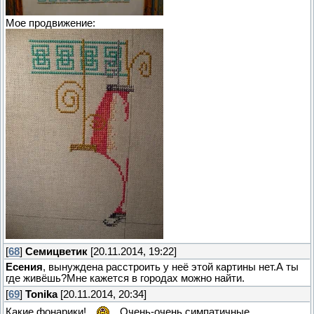
Мое продвижение:
[
68
]
Семицветик
[20.11.2014, 19:22]
Есения
, вынуждена расстроить у неё этой картины нет.А ты
где живёшь?Мне кажется в городах можно найти.
[
69
]
Tonika
[20.11.2014, 20:34]
Какие фонарики!
Очень-очень симпатичные,