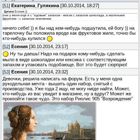
[
51
]
Екатерина_Гулякина
[30.10.2014, 18:27]
Цитата
Есения
(
)
они у меня ещё и с "едовым" запахом - кексик с запахом шоколада, а маленькие
фруктики - с запахом земляники
ничего себе! )) я бы над кем-нибудь подшутила, ей богу )) на
тарелочку бы положила вроде как фруктовое жиле, точно бы
кто-нибудь купился
[
52
]
Есения
[30.10.2014, 23:17]
Ну ты даешь! Надо на подарок кому-нибудь сделать
мыло в виде шоколадки или кексика с соответствующим
запахом и упаковать подобающе. Вот это будет сюрприз!
[
53
]
Есения
[30.10.2014, 23:32]
Девочки, решила написать на форум. Есть у меня одна
рукодельная мечта - вышить один набор, снятый с
производства. Уже года 2 ищу, не могу нигде найти. Может,
кто-нибудь из вас увидит в магазине, ну а вдруг? Может же
произойти такое чудо. Это набор Риолис 905 "Возрождение"