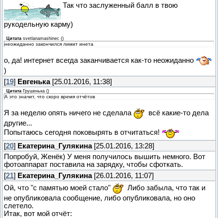
Так что заслуженный балл в твою
рукодельную карму)
Цитата
svetlanamashinec
(
)
неожиданно закончился лимит инета
о, да! интернет всегда заканчивается как-то неожиданно
)
[
19
]
Евгенька
[25.01.2016, 11:38]
Цитата
Грушенька
(
)
А это значит, что скоро время отчётов
Я за неделю опять ничего не сделала
всё какие-то дела
другие...
Попытаюсь сегодня поковырять в отчитаться!
[
20
]
Екатерина_Гулякина
[25.01.2016, 13:28]
Попробуй, Женёк) У меня получилось вышить немного. Вот
фотоаппарат поставила на зарядку, чтобы сфоткать.
[
21
]
Екатерина_Гулякина
[26.01.2016, 11:07]
Ой, что "с памятью моей стало"
Либо забыла, что так и
не опубликовала сообщение, либо опубликовала, но оно
слетело.
Итак, вот мой отчёт: