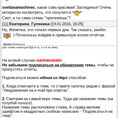
svetlanamashinec
, какая сова красивая! Загляденье! Очень
интересно посмотреть, что получится
Свет, а ты сама схемы "прогоняешь"?
[
11
]
Екатерина_Гулякина
[19.01.2016, 16:25]
Ну, Женечка, это только первые дни. Так сказать, разбег
) Потихоньку войдём в привычную колею отчётов.
Цитата
Евгенька
(
)
уже темка новая для ВД есть, а я и не вижу
напоминаю
На всякий случаю
.
Не забываем
подписаться на обновления
темы
, чтобы не
пропустить отчёты.
Подписаться можно
одним из двух
способов:
1.
Когда отвечаете в теме, то ставите галочку рядом с фразой
"Уведомления на e-mail при ответах".
2.
Смотрим на самый верх темы. Туда где название темы (на
голубой полосе).
Название темы расположено слева. А справа мелким
шрифтом в квадратных скобках написано - "Подписаться на
тему".