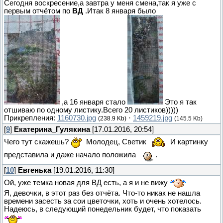
Сегодня воскресение,а завтра у меня смена,так я уже с
первым отчётом по
ВД
.Итак 8 января было
,а 16 января стало
Это я так
отшиваю по одному листику.Всего 20 листиков)))))
Прикрепления:
1160730.jpg
·
1459219.jpg
(238.9 Kb)
(145.5 Kb)
[
9
]
Екатерина_Гулякина
[17.01.2016, 20:54]
Чего тут скажешь?
Молодец, Светик
И картинку
представила и даже начало положила
.
[
10
]
Евгенька
[19.01.2016, 11:30]
Ой, уже темка новая для ВД есть, а я и не вижу
Я, девочки, в этот раз без отчёта. Что-то никак не нашла
времени засесть за сои цветочки, хоть и очень хотелось.
Надеюсь, в следующий понедельник будет, что показать