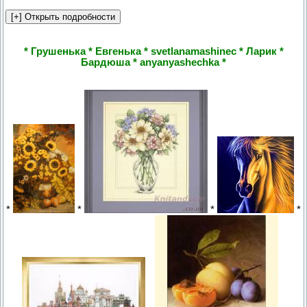
* Грушенька * Евгенька * svetlanamashinec * Ларик *
Бардюша * anyanyashechka *
*
*
*
*