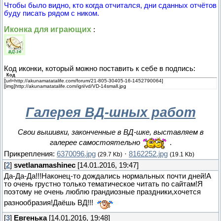
Чтобы было видно, кто когда отчитался, дни сданных отчётов
буду писать рядом с ником.
Иконка для играющих
:
Код иконки, который можно поставить к себе в подпись:
Код
[url=http://akunamatatalife.com/forum/21-805-30405-16-1452790064]
[img]http://akunamatatalife.com/igri/vd/VD-14small.jpg
Галерея ВД-шных работ
Свои вышивки, законченные в ВД-шке, выставляем в
галерее самостоятельно
.
Прикрепления:
6370096.jpg
·
8162252.jpg
(29.7 Kb)
(19.1 Kb)
[
2
]
svetlanamashinec
[14.01.2016, 19:47]
Да-Да-Да!!!Наконец-то дождались нормальных почти дней!А
то очень грустно только тематическое читать по сайтам!Я
поэтому не очень люблю грандиозные праздники,хочется
разнообразия!Даёшь ВД!!!
[
3
]
Евгенька
[14.01.2016, 19:48]