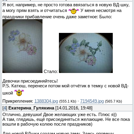
Я вот, например, не просто готова ввязаться в новую ВД-шку,
а могу прям взять и отчитаться
У меня несмотря на
праздники прибавление очень даже заметное: Было:
Стало:
Девочки присоединяйтесь!
P.S. Катюш, перенеси потом мой отчётик в темку с новой ВД-
шкой
Прикрепления:
1388304.jpg
·
7194549.jpg
(555.1 Kb)
(565.7 Kb)
[
4
]
Екатерина_Гулякина
[14.01.2016, 19:48]
Отлично, девушки! Двое желающих уже есть. Плюс я))
А там, глядишь, ещё присоединяться желающие. Не все пока
вошли в рабочую колею после праздников)
Для новой ВДшки создам новую тему. Здесь оповещу.