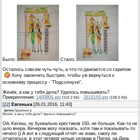
Было:
Стало:
Осталось совсем чуть-чуть, а что-то двигается со скрипом
Хочу закончить быстрее, чтобы уж вернуться к
основному процессу - "Подсолнухи".
Женёк, а как у тебя дела? Удалось повышивать?
Прикрепления:
1400805.jpg
·
2816193.jpg
(110.2 Kb)
(108.5 Kb)
[
22
]
Евгенька
[26.01.2016, 11:43]
Цитата
Грушенька
(
)
Женёк, а как у тебя дела? Удалось повышивать?
Ой, Катюш, ну буквально крестиков 150, не больше. Как-то не
шло вчера. Вечером могу показать, хотя там и показывать-то
нечего )) А вот в следующий отчёт не знаю, смогу ли
отчитаться, в этот четверг ночью уезжаю в Питер, на День