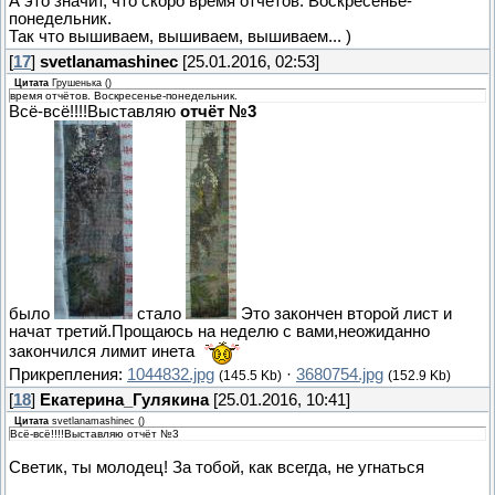
А это значит, что скоро время отчётов. Воскресенье-
понедельник.
Так что вышиваем, вышиваем, вышиваем... )
[
17
]
svetlanamashinec
[25.01.2016, 02:53]
Цитата
Грушенька
(
)
время отчётов. Воскресенье-понедельник.
Всё-всё!!!!Выставляю
отчёт №3
было
стало
Это закончен второй лист и
начат третий.Прощаюсь на неделю с вами,неожиданно
закончился лимит инета
Прикрепления:
1044832.jpg
·
3680754.jpg
(145.5 Kb)
(152.9 Kb)
[
18
]
Екатерина_Гулякина
[25.01.2016, 10:41]
Цитата
svetlanamashinec
(
)
Всё-всё!!!!Выставляю отчёт №3
Светик, ты молодец! За тобой, как всегда, не угнаться