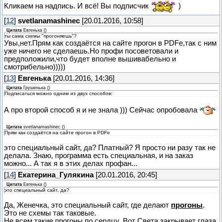
Кликаем на надпись. И всё! Вы подписчик
)
[
12
]
svetlanamashinec
[20.01.2016, 10:58]
Цитата
Евгенька
(
)
ты сама схемы "прогоняешь"?
Увы,нет.Прям как создаётся на сайте прогон в PDFе,так с ним
уже ничего не сделаешь.Но профи посоветовали и
предположили,что будет вполне вышивабельно и
смотрибельно)))))
[
13
]
Евгенька
[20.01.2016, 14:36]
Цитата
Грушенька
(
)
Подписаться можно одним из двух способов:
А про второй способ я и не знала ))) Сейчас опробовала
Цитата
svetlanamashinec
(
)
Прям как создаётся на сайте прогон в PDFе
это специальный сайт, да? Платный? Я просто ни разу так не
делала. Знаю, программа есть специальная, и на заказ
можно... А так я в этих делах профан...
[
14
]
Екатерина_Гулякина
[20.01.2016, 20:45]
Цитата
Евгенька
(
)
это специальный сайт, да?
Да, Женечка, это специальный сайт, где делают
прогоны
.
Это не схемы так таковые.
Не всем такие прогоны по сердцу. Вот Света закрывает глаза