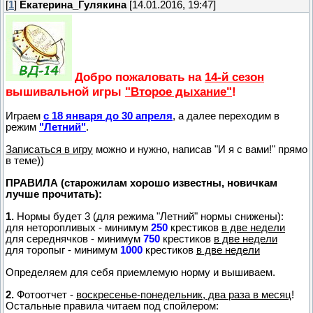
[
1
]
Екатерина_Гулякина
[14.01.2016, 19:47]
Добро пожаловать на
14-й сезон
вышивальной игры
"Второе дыхание"
!
Играем
с 18 января до 30 апреля
, а далее переходим в
режим
"Летний"
.
Записаться в игру
можно и нужно, написав "И я с вами!" прямо
в теме))
ПРАВИЛА (старожилам хорошо известны, новичкам
лучше прочитать):
1.
Нормы будет 3 (для режима "Летний" нормы снижены):
для неторопливых - минимум
250
крестиков
в две недели
для середнячков - минимум
750
крестиков
в две недели
для торопыг - минимум
1000
крестиков
в две недели
Определяем для себя приемлемую норму и вышиваем.
2.
Фотоотчет -
воскресенье-понедельник, два раза в месяц
!
Остальные правила читаем под спойлером: