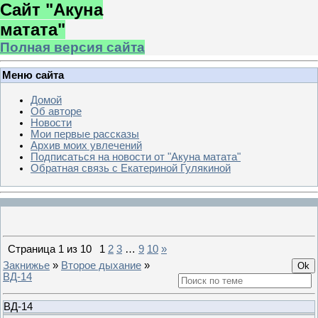
Сайт "Акуна
матата"
Полная версия сайта
Меню сайта
Домой
Об авторе
Новости
Мои первые рассказы
Архив моих увлечений
Подписаться на новости от "Акуна матата"
Обратная связь с Екатериной Гулякиной
Страница
1
из
10
1
2
3
…
9
10
»
Закнижье
»
Второе дыхание
»
ВД-14
ВД-14