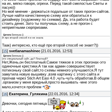
на их, мягко говоря, огрехи. Перед такой смелостью Светы и
пасую))
Но моё мнение - держаться подальше от таких прогон-сайтов.
Лучше найти качественную схему или обратиться к
дизайнеру (художнику по схемам). Да, эта работа будет
стоить денег. Зато ты получишь схему, а не прогон с
неприятными сюрпризами.
Цитата
Евгенька
(
)
А про второй способ я и не знала
Таак) интересно, кто ещё про второй способ не знает?))
[
15
]
svetlanamashinec
[21.01.2016, 12:53]
Цитата
Евгенька
(
)
это специальный сайт, да? Платный?
Нет,Жень,он бесплатный.Самое тяжкое в этих прогонах-это
одиночные крестики.А так как админ совершенствует
потихоньку свой сайт,то схемы немного улучшаются.Я тут
замутила новую вышивку ,взяв картинку с этого сайта и
прогнав через Stich Art Easi 4.0 ,чуть-чуть обработав.В общем
.организм у меня вредный,просто вышивать -мне этого
мало,хочется проблем
[
16
]
Екатерина_Гулякина
[22.01.2016, 12:34]
Девочки, сегодня пятница
)