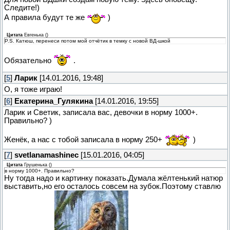
Следите!)
А правила будут те же
)
Цитата
Евгенька
(
)
P.S. Катюш, перенеси потом мой отчётик в темку с новой ВД-шкой
Обязательно
.
[
5
]
Ларик
[14.01.2016, 19:48]
О, я тоже играю!
[
6
]
Екатерина_Гулякина
[14.01.2016, 19:55]
Ларик и Светик, записала вас, девочки в норму 1000+.
Правильно? )
Женёк, а нас с тобой записала в норму 250+
)
[
7
]
svetlanamashinec
[15.01.2016, 04:05]
Цитата
Грушенька
(
)
в норму 1000+. Правильно?
Ну тогда надо и картинку показать.Думала жёлтенький натюр
выставить,но его осталось совсем на зубок.Поэтому ставлю