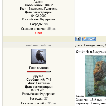
Админ
Сообщений:
10452
Имя:
Екатерина Гулякина
Дата регистрации:
04.02.2009
Российская Федерация
Награды:
58
Сказали спасибо:
85
раз
Спит
svetlanamashinec
Дата: Понедельник, 1
Отчёт № n
:Замучил
Перо золотое
Друзья
Сообщений:
748
Имя:
Светлана
Дата регистрации:
07.03.2015
Российская Федерация
Было
Награды:
27
Закончен 13-й лист
Сказали спасибо:
72
раз
парковку.Почему не