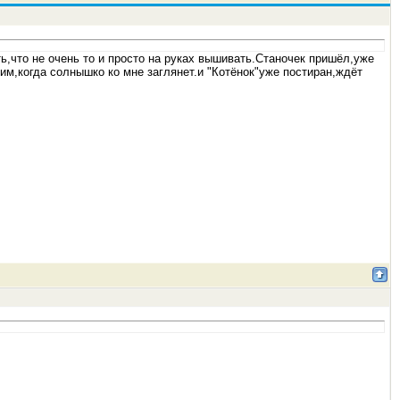
ть,что не очень то и просто на руках вышивать.Станочек пришёл,уже
м,когда солнышко ко мне заглянет.и "Котёнок"уже постиран,ждёт