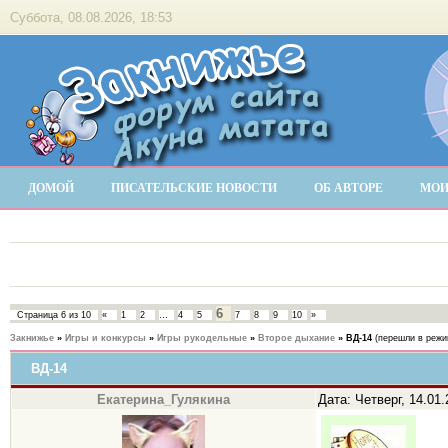
Суббота, 08.08.2026, 18:53
ДОМОЙ
ПИСАТЕЛЬСКИЕ НОВОСТИ
ОБ АВТОРЕ
МОИ
6
Страница
6
из
10
«
1
2
…
4
5
7
8
9
10
»
Закнижье
»
Игры и конкурсы
»
Игры рукодельные
»
Второе дыхание
»
ВД-14
(перешли в режим
ВД-14
Екатерина_Гулякина
Дата: Четверг, 14.01