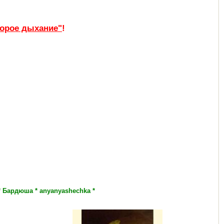
орое дыхание"
!
 * Бардюша * anyanyashechka *