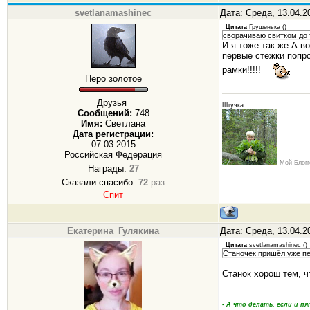
svetlanamashinec
Дата: Среда, 13.04.2
Цитата
Грушенька
(
)
сворачиваю свитком до 
И я тоже так же.А в
первые стежки попро
рамки!!!!!
Перо золотое
Друзья
Штучка
Сообщений:
748
Имя:
Светлана
Дата регистрации:
07.03.2015
Российская Федерация
Мой Блогг
Награды:
27
Сказали спасибо:
72
раз
Спит
Екатерина_Гулякина
Дата: Среда, 13.04.2
Цитата
svetlanamashinec
(
)
Станочек пришёл,уже пе
Станок хорош тем, ч
- А что делать, если и 