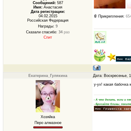
Сообщений:
587
Имя:
Анастасия
Дата регистрации:
04.02.2015
Прикрепления:
65
Российская Федерация
Награды:
9
Сказали спасибо:
34
раз
Спит
Екатерина_Гулякина
Дата: Воскресенье, 1
у-ух! какая бабочка
- А что делать, если и 
- Бросайте блины, пеките
Хозяйка
Перо алмазное