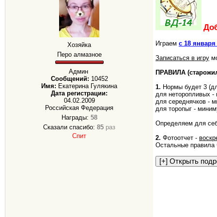
До
Играем
с 18 января
Хозяйка
Перо алмазное
Записаться в игру
мо
Админ
ПРАВИЛА (старожил
Сообщений:
10452
Имя:
Екатерина Гулякина
1.
Нормы будет 3 (дл
Дата регистрации:
для неторопливых 
04.02.2009
для середнячков - 
Российская Федерация
для торопыг - мини
Награды:
58
Определяем для се
Сказали спасибо:
85
раз
Спит
2.
Фотоотчет -
воскр
Остальные правила 