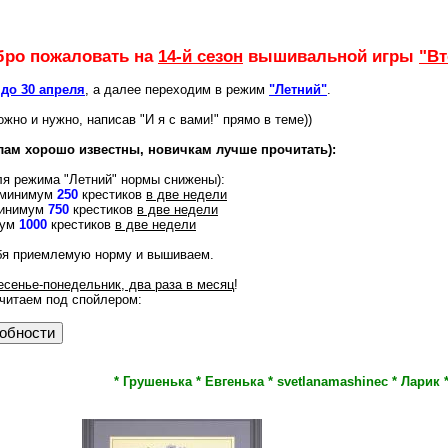
бро пожаловать на
14-й сезон
вышивальной игры
"Вт
 до 30 апреля
, а далее переходим в режим
"Летний"
.
жно и нужно, написав "И я с вами!" прямо в теме))
ам хорошо известны, новичкам лучше прочитать):
я режима "Летний" нормы снижены):
- минимум
250
крестиков
в две недели
минимум
750
крестиков
в две недели
мум
1000
крестиков
в две недели
бя приемлемую норму и вышиваем.
есенье-понедельник, два раза в месяц
!
читаем под спойлером:
* Грушенька * Евгенька * svetlanamashinec * Ларик