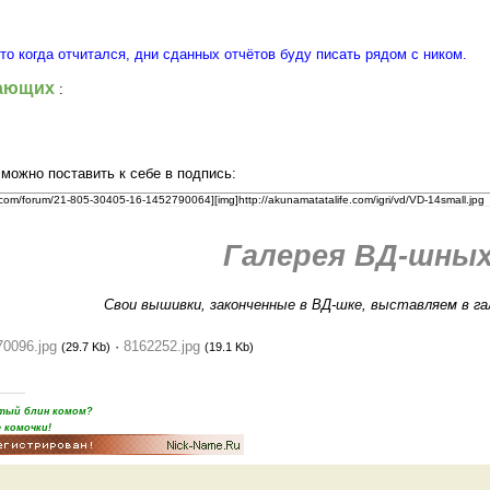
то когда отчитался, дни сданных отчётов буду писать рядом с ником.
рающих
:
 можно поставить к себе в подпись:
e.com/forum/21-805-30405-16-1452790064][img]http://akunamatatalife.com/igri/vd/VD-14small.jpg
Галерея ВД-шны
Свои вышивки, законченные в ВД-шке, выставляем в г
70096.jpg
·
8162252.jpg
(29.7 Kb)
(19.1 Kb)
пятый блин комом?
 комочки!