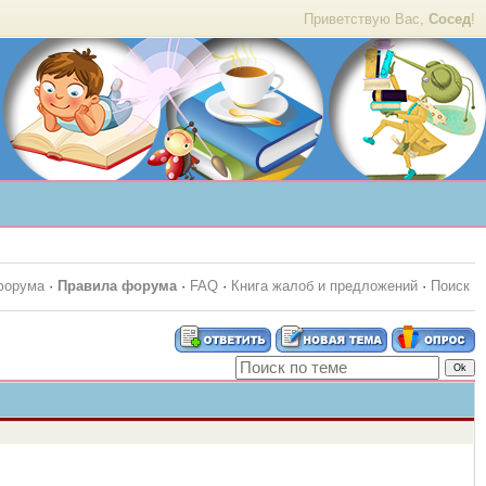
Приветствую Вас,
Сосед
!
форума
·
Правила форума
·
FAQ
·
Книга жалоб и предложений
·
Поиск