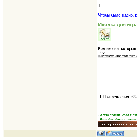
1. ...
Чтобы было видно, к
Иконка для иг
Код иконки, который
Код
[url=http://akunamatatalif
Прикрепления:
63
- А что делать, если и 
- Бросайте блины, пеките