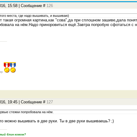
016, 15:58 | Сообщение #
126
того места, где надо вышивать, и вышиваю)
от такая огромная картина,как "сова",да при сплошном зашиве,дала поня
бовала на нём.Надо приноровиться ещё.Завтра попробую сфотаться с ни
ер
016, 19:45 | Сообщение #
127
рвые стежки попробовала на нём.
то можно вышивать в две руки. Ты в две руки вышиваешь? ;)
пятый блин комом?