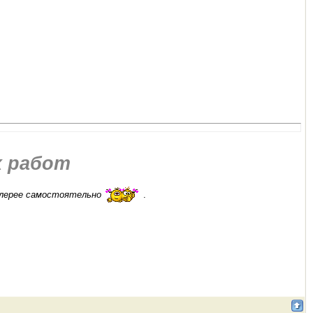
х работ
алерее самостоятельно
.