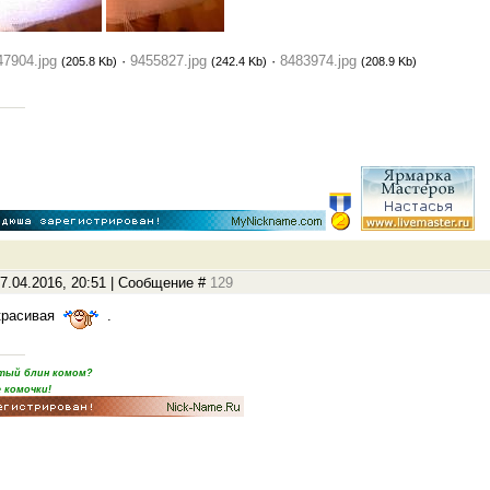
47904.jpg
·
9455827.jpg
·
8483974.jpg
(205.8 Kb)
(242.4 Kb)
(208.9 Kb)
7.04.2016, 20:51 | Сообщение #
129
 красивая
.
пятый блин комом?
 комочки!