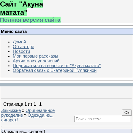
Сайт "Акуна
матата"
Полная версия сайта
Меню сайта
Домой
Об авторе
Новости
Мои первые рассказы
Архив моих увлечений
Подписаться на новости от "Акуна матата"
Обратная связь с Екатериной Гулякиной
Страница
1
из
1
1
Закнижье
»
Оригинальное
рукоделие
»
Одежда из...
сигарет!
Одежда из... сигарет!