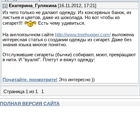
[
1
]
Екатерина_Гулякина
[16.11.2012, 17:21]
Из чего только не далают одежду. Из консервных банок, из
листьев и цветов, даже из шоколада. Но вот чтобы из
сигарет!!!
Есть чему удивиться.
На англоязычном сайте
http://www.treehugger.com/
выложена
интересная статья о создании одежды из сигарет. Даже без
знания языка многое понятно.
Отслужившие сигареты (бычки) собирают, моют, превращают
в нити. И "вуаля!". Плетут и вяжут одежду:
Почитайте, посмотрите!
Это интересно ))
Страница
1
из
1
1
ПОЛНАЯ ВЕРСИЯ САЙТА