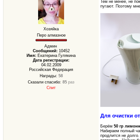
Тем не менее, не по
пугают. Поэтому мн
Хозяйка
Перо алмазное
Админ
Сообщений:
10452
Имя:
Екатерина Гулякина
Дата регистрации:
04.02.2009
Российская Федерация
Награды:
58
Сказали спасибо:
85
раз
Спит
Для очистки от
Берём
50 гр лимон
Набираем полный чай
продлится не долго.