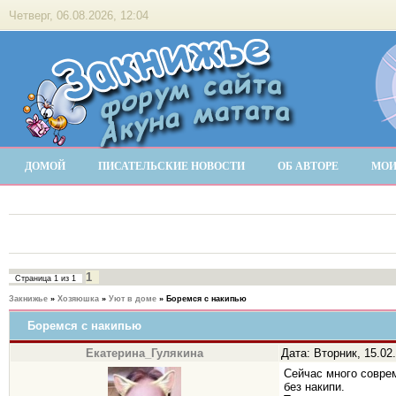
Четверг, 06.08.2026, 12:04
ДОМОЙ
ПИСАТЕЛЬСКИЕ НОВОСТИ
ОБ АВТОРЕ
МОИ
1
Страница
1
из
1
Закнижье
»
Хозяюшка
»
Уют в доме
»
Боремся с накипью
Боремся с накипью
Екатерина_Гулякина
Дата: Вторник, 15.02
Сейчас много соврем
без накипи.