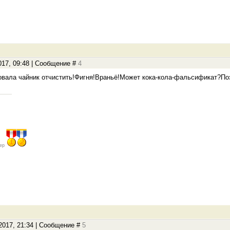
017, 09:48 | Сообщение #
4
бовала чайник отчистить!Фигня!Враньё!Может кока-кола-фальсификат?П
ер
.2017, 21:34 | Сообщение #
5