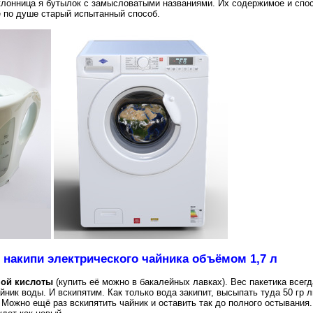
клонница я бутылок с замысловатыми названиями. Их содержимое и спос
е по душе старый испытанный способ.
 накипи электрического чайника объёмом 1,7 л
ной кислоты
(купить её можно в бакалейных лавках). Вес пакетика всегд
ник воды. И вскипятим. Как только вода закипит, высыпать туда 50 гр 
 Можно ещё раз вскипятить чайник и оставить так до полного остывания