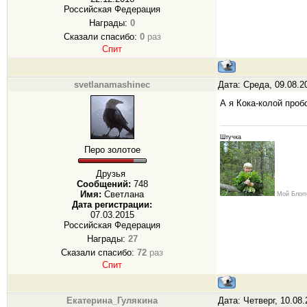
Российская Федерация
Награды:
0
Сказали спасибо:
0
раз
Спит
svetlanamashinec
Дата: Среда, 09.08.2
А я Кока-колой про
Штучка
Перо золотое
Друзья
Сообщений:
748
Имя:
Светлана
Мой Блогг
Дата регистрации:
07.03.2015
Российская Федерация
Награды:
27
Сказали спасибо:
72
раз
Спит
Екатерина_Гулякина
Дата: Четверг, 10.08