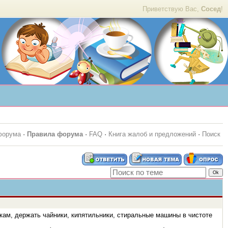
Приветствую Вас,
Сосед
!
форума
·
Правила форума
·
FAQ
·
Книга жалоб и предложений
·
Поиск
кам, держать чайники, кипятильники, стиральные машины в чистоте