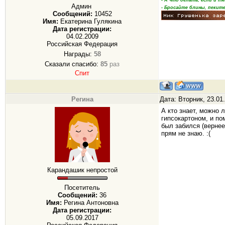
Админ
- Бросайте блины, пеките
Сообщений:
10452
Имя:
Екатерина Гулякина
Дата регистрации:
04.02.2009
Российская Федерация
Награды:
58
Сказали спасибо:
85
раз
Спит
Регина
Дата: Вторник, 23.01
А кто знает, можно 
гипсокартоном, и по
был забился (вернее
прям не знаю. :(
Карандашик непростой
Посетитель
Сообщений:
36
Имя:
Регина Антоновна
Дата регистрации:
05.09.2017