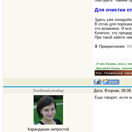
повторить. Чайник б
Для очистки о
Здесь уже понадоб
В отсек для порошка
это возможно. И всё
Конечно, эту процед
При такой заботе ни
Прикрепления:
95
- А что делать, если и 
- Бросайте блины, пеките
SvetlanaLenskay
Дата: Вторник, 08.08
Еще говорят, если н
Карандашик непростой