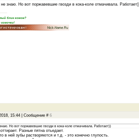
, не знаю. Но вот поржавевшие гвозди в кока-коле отмачивала. Работает)
пятый блин комом?
 комочки!
.2018, 15:44 | Сообщение #
6
 знаю. Но вот поржавевшие гвозди в кока-коле отмачивала. Работает))
 оттирает. Разные пятна отьедает.
то в ней зубы растворяются и т.д. - это конечно глупость.