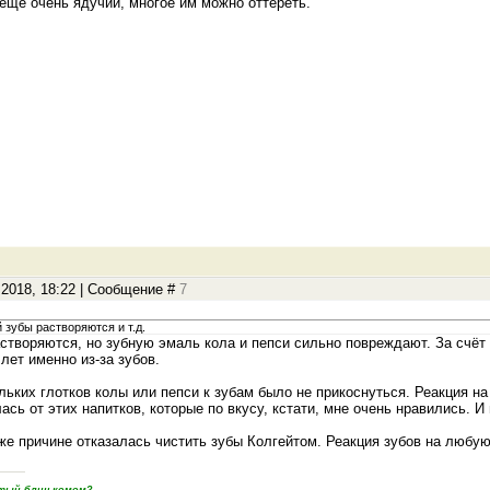
 еще очень ядучий, многое им можно оттереть.
.2018, 18:22 | Сообщение #
7
й зубы растворяются и т.д.
астворяются, но зубную эмаль кола и пепси сильно повреждают. За счёт 
лет именно из-за зубов.
ьких глотков колы или пепси к зубам было не прикоснуться. Реакция на
лась от этих напитков, которые по вкусу, кстати, мне очень нравились. И
 же причине отказалась чистить зубы Колгейтом. Реакция зубов на любу
пятый блин комом?