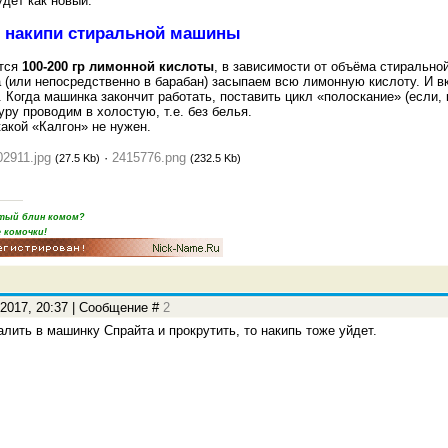
удет как новый.
т накипи стиральной машины
ится
100-200 гр лимонной кислоты
, в зависимости от объёма стирально
 (или непосредственно в барабан) засыпаем всю лимонную кислоту. И в
. Когда машинка закончит работать, поставить цикл «полоскание» (если, 
уру проводим в холостую, т.е. без белья.
какой «Калгон» не нужен.
02911.jpg
·
2415776.png
(27.5 Kb)
(232.5 Kb)
пятый блин комом?
 комочки!
.2017, 20:37 | Сообщение #
2
алить в машинку Спрайта и прокрутить, то накипь тоже уйдет.