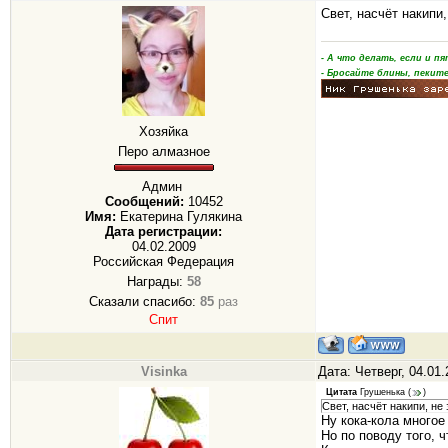
Свет, насчёт накипи
- А что делать, если и 
- Бросайте блины, пеките
Хозяйка
Перо алмазное
Админ
Сообщений:
10452
Имя:
Екатерина Гулякина
Дата регистрации:
04.02.2009
Российская Федерация
Награды:
58
Сказали спасибо:
85
раз
Спит
Visinka
Дата: Четверг, 04.01
Цитата
Грушенька
(
)
Свет, насчёт накипи, не
Ну кока-кола многое
Но по поводу того, ч