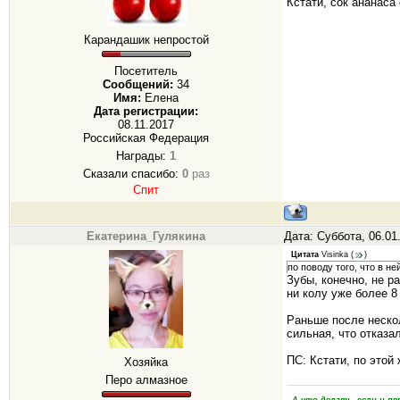
Кстати, сок ананаса
Карандашик непростой
Посетитель
Сообщений:
34
Имя:
Елена
Дата регистрации:
08.11.2017
Российская Федерация
Награды:
1
Сказали спасибо:
0
раз
Спит
Екатерина_Гулякина
Дата: Суббота, 06.01
Цитата
Visinka
(
)
по поводу того, что в не
Зубы, конечно, не р
ни колу уже более 8 
Раньше после нескол
сильная, что отказа
ПС: Кстати, по этой
Хозяйка
Перо алмазное
- А что делать, если и 