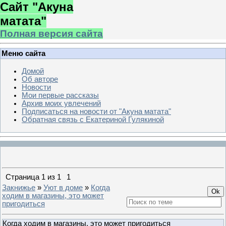
Сайт "Акуна
матата"
Полная версия сайта
Меню сайта
Домой
Об авторе
Новости
Мои первые рассказы
Архив моих увлечений
Подписаться на новости от "Акуна матата"
Обратная связь с Екатериной Гулякиной
Страница
1
из
1
1
Закнижье
»
Уют в доме
»
Когда
ходим в магазины, это может
пригодиться
Когда ходим в магазины, это может пригодиться