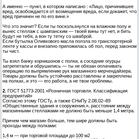
А именно — пункт, в котором написано : «Лицо, причинившее
вред, освобождается от возмещения вреда, если докажет, что
вред причинен не по его вине.»
Что это значит? Если ты поскользнулся на влажном полу и
вынес стеллаж с шампанским — твоей вины тут нет, и бить
будут не тебя, а вон ту тетку со шваброй.
Если бутылка Оливкового масла ползла по транспортерной
ленте у кассы и внезапно приложилась об пол, перед законом
ты чист.
Ты взял банку корнишонов с полки, а соседние огурцы
затрепетали и обрушились — ты не обязан оплачивать
операцию по выпрямлению рук магазинного мерчендайзера.
Товары должны быть устойчиво расставлены и закреплены
на полках, и это — его работа, а не твои проблемы.
2.
ГОСТ 51773-2001 «Розничная торговля. Классификация
предприятий»
Согласно этому ГОСТу, а также СНиПу 2.08.02–89
«Общественные здания и сооружения.», расстояние между
магазинными стеллажами не должно быть меньше 1,4 метра.
Причем чем магазин больше, тем шире должны быть
проходы между полками:
1,4 м — при торговой площади до 100 м2