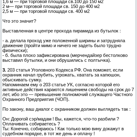
1,6 м — при торговой площади св.100 до 150 м2
2 м— при торговой площади св. 150 до 400 м2
2,5 м — при торговой площади св. 400 м2
Что это значит?
Выставленная в центре прохода пирамида из бутылок :
- а. делала проход уже положенной ширины и затрудняла
движение (пройти мимо и ничего не задеть было трудно
физически);
- б. была плохо зафиксирована (мерчендайзер бестолково
выставил бутылки, и они обрушились с полтычка).
3.
203 статья Уголовного Кодекса РФ. Она поможет, если
охранник начал грубить, угрожать, хватать за капюшон,
обыскивать сумку.
Напоминаем ему о 203 статье УК, согласно которой его
активные действия караются лишением свободы на срок до 7
лет, ибо это — превышение полномочий служащего Частного
Охранного Предприятия (ЧОП).
По закону, ваш диалог с охранником должен выглядеть так :
Он: Дорогой сэр/мадам ! Вы, кажется, что-то разбили ?
Оплачивать собираетесь ?
Ты: Конечно, собираюсь ! Как только мою вину докажут в
судебном порядке, в тот же день и оплачу !