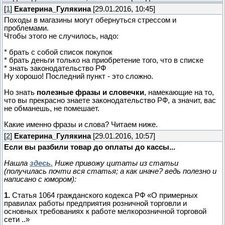
[
1
]
Екатерина_Гулякина
[29.01.2016, 10:45]
Походы в магазины могут обернуться стрессом и
проблемами.
Чтобы этого не случилось, надо:
* брать с собой список покупок
* брать деньги только на приобретение того, что в списке
* знать законодательство РФ
Ну хорошо! Последний пункт - это сложно.
Но знать
полезные фразы и словечки
, намекающие на то,
что вы прекрасно знаете законодательство РФ, а значит, вас
не обманешь, не помешает.
Какие именно фразы и слова? Читаем ниже.
[
2
]
Екатерина_Гулякина
[29.01.2016, 10:57]
Если вы разбили товар до оплаты до кассы...
Нашла
здесь.
Ниже привожу цитаты из статьи
(получилась почти вся статья; а как иначе? ведь полезно и
написано с юмором):
1.
Статья 1064 гражданского кодекса РФ «О примерных
правилах работы предприятия розничной торговли и
основных требованиях к работе мелкорозничной торговой
сети ..»