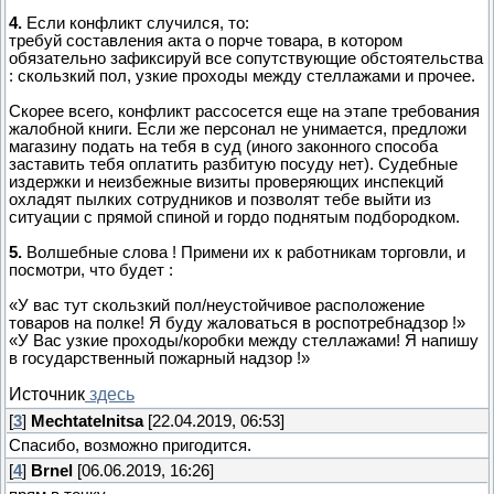
4.
Если конфликт случился, то:
требуй составления акта о порче товара, в котором
обязательно зафиксируй все сопутствующие обстоятельства
: скользкий пол, узкие проходы между стеллажами и прочее.
Скорее всего, конфликт рассосется еще на этапе требования
жалобной книги. Если же персонал не унимается, предложи
магазину подать на тебя в суд (иного законного способа
заставить тебя оплатить разбитую посуду нет). Судебные
издержки и неизбежные визиты проверяющих инспекций
охладят пылких сотрудников и позволят тебе выйти из
ситуации с прямой спиной и гордо поднятым подбородком.
5.
Волшебные слова ! Примени их к работникам торговли, и
посмотри, что будет :
«У вас тут скользкий пол/неустойчивое расположение
товаров на полке! Я буду жаловаться в роспотребнадзор !»
«У Вас узкие проходы/коробки между стеллажами! Я напишу
в государственный пожарный надзор !»
Источник
здесь
[
3
]
Mechtatelnitsa
[22.04.2019, 06:53]
Спасибо, возможно пригодится.
[
4
]
Brnel
[06.06.2019, 16:26]