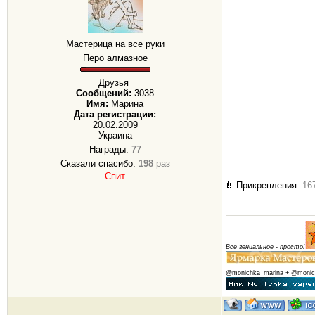
Мастерица на все руки
Перо алмазное
Друзья
Сообщений:
3038
Имя:
Марина
Дата регистрации:
20.02.2009
Украина
Награды:
77
Сказали спасибо:
198
раз
Спит
Прикрепления:
16
Все гениальное - просто!
@monichka_marina + @monic