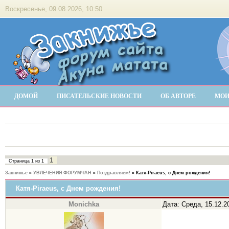
Воскресенье, 09.08.2026, 10:50
ДОМОЙ
ПИСАТЕЛЬСКИЕ НОВОСТИ
ОБ АВТОРЕ
МОИ
1
Страница
1
из
1
Закнижье
»
УВЛЕЧЕНИЯ ФОРУМЧАН
»
Поздравляем!
»
Катя-Piraeus, с Днем рождения!
Катя-Piraeus, с Днем рождения!
Monichka
Дата: Среда, 15.12.2