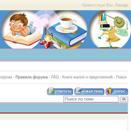
Приветствую Вас,
Сосед
!
форума
·
Правила форума
·
FAQ
·
Книга жалоб и предложений
·
Поиск