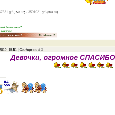
67631.gif
·
3591021.gif
(35.8 Kb)
(80.6 Kb)
пятый блин комом?
 комочки!
.2010, 15:51 | Сообщение #
3
Девочки, огромное СПАСИБО 