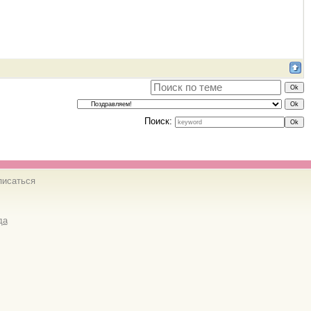
Поиск:
писаться
да