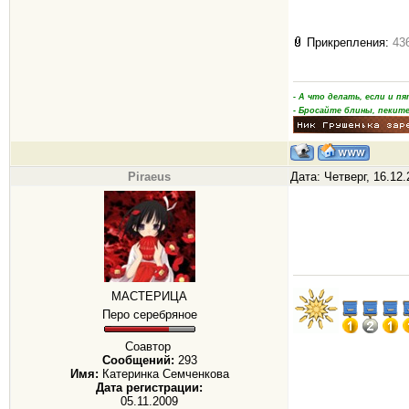
Прикрепления:
43
- А что делать, если и 
- Бросайте блины, пеките
Piraeus
Дата: Четверг, 16.12
МАСТЕРИЦА
Перо серебряное
Соавтор
Сообщений:
293
Имя:
Катеринка Семченкова
Дата регистрации:
05.11.2009