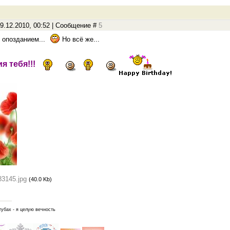
9.12.2010, 00:52 | Сообщение #
5
 опозданием...
Но всё же...
я тебя!!!
83145.jpg
(40.0 Kb)
губах - я целую вечность