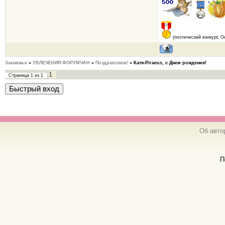
(поэтический конкурс О
Закнижье
»
УВЛЕЧЕНИЯ ФОРУМЧАН
»
Поздравляем!
»
Катя-Piraeus, с Днем рождения!
1
Страница
1
из
1
Об авто
П