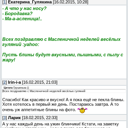
[
1
]
Екатерина_Гулякина
[16.02.2015, 10:28]
- А что у нас носу?
- Бородавка?
- Ма-а-асленица!..
Всех поздравляю с Масленичной неделей весёлых
гуляний :yahoo:
Пусть блины будут вкусными, пышными, с пылу с
жару!
[
2
]
Irin-i-a
[16.02.2015, 21:03]
Цитата
Грушенька
(
)
Всех поздравляю с Масленичной неделей весёлых гуляний
Спасибо! Как красиво и вкусно! А я пока ещё не пекла блины.
Хотя хотелось в первый же день. Постараюсь завтра. А то
очень уж аппетитные блины на фото.
[
3
]
Ларик
[18.02.2015, 22:33]
А у нас каждый день на ужин блинчики! Кстати, на заметку