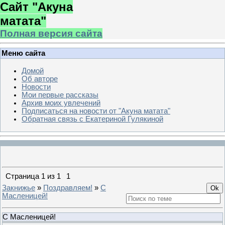
Сайт "Акуна
матата"
Полная версия сайта
Меню сайта
Домой
Об авторе
Новости
Мои первые рассказы
Архив моих увлечений
Подписаться на новости от "Акуна матата"
Обратная связь с Екатериной Гулякиной
Страница
1
из
1
1
Закнижье
»
Поздравляем!
»
С
Масленицей!
С Масленицей!