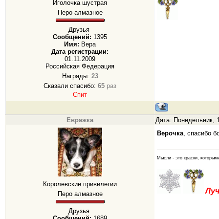
Иголочка шустрая
Перо алмазное
Друзья
Сообщений:
1395
Имя:
Вера
Дата регистрации:
01.11.2009
Российская Федерация
Награды:
23
Сказали спасибо:
65
раз
Спит
Евражка
Дата: Понедельник, 1
Верочка
, cпасибо 
Мысли - это краски, которым
Королевские привилегии
Лу
Перо алмазное
Друзья
Сообщений:
1689