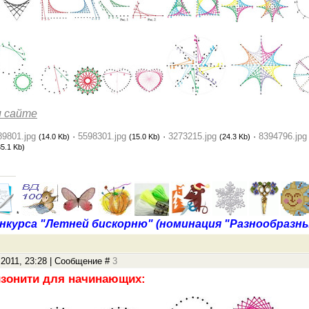
 сайте
89801.jpg
·
5598301.jpg
·
3273215.jpg
·
8394796.jpg
(14.0 Kb)
(15.0 Kb)
(24.3 Kb)
35.1 Kb)
*
нкурса "Летней бискорню" (номинация "Разнообразны
.2011, 23:28 | Сообщение #
3
изонити для начинающих: