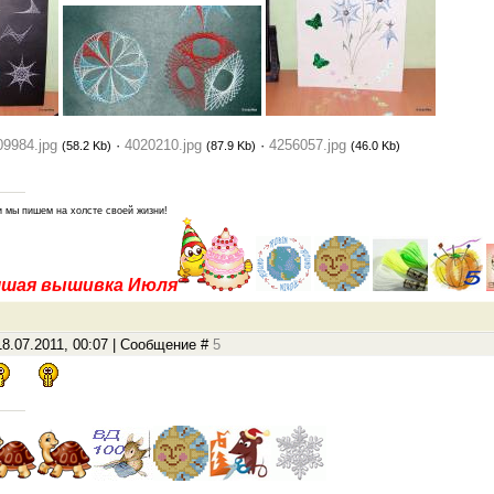
09984.jpg
·
4020210.jpg
·
4256057.jpg
(58.2 Kb)
(87.9 Kb)
(46.0 Kb)
и мы пишем на холсте своей жизни!
чшая вышивка Июля
8.07.2011, 00:07 | Сообщение #
5