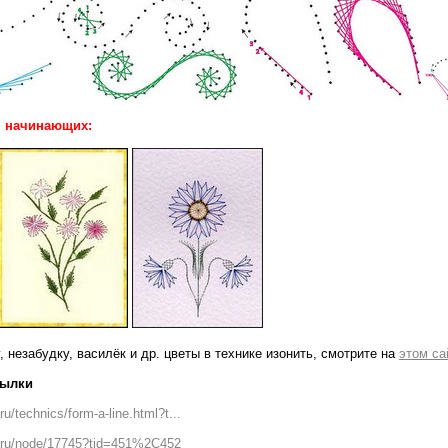
я начинающих:
 незабудку, василёк и др. цветы в технике изонить, смотрите на
этом са
сылки
ru/technics/form-a-line.html?t...
v.ru/node/17745?tid=451%2C452