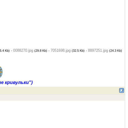
·
0088270.jpg
·
7051698.jpg
·
8897251.jpg
5.4 Kb)
(29.8 Kb)
(32.5 Kb)
(24.3 Kb)
е кривульки")