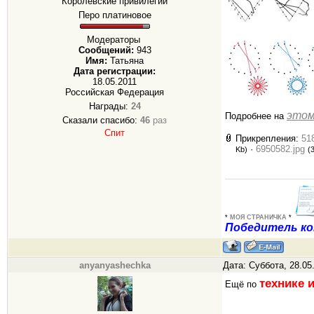
Королевские привилегии
Перо платиновое
Модераторы
Сообщений:
943
Имя:
Татьяна
Дата регистрации:
18.05.2011
Российская Федерация
Награды:
24
этом
Подробнее на
Сказали спасибо:
46
раз
Спит
Прикрепления:
51
·
6950582.jpg
Kb)
(
*
МОЯ СТРАНИЧКА
*
Победитель ко
anyanyashechka
Дата: Суббота, 28.05
технике 
Ещё по