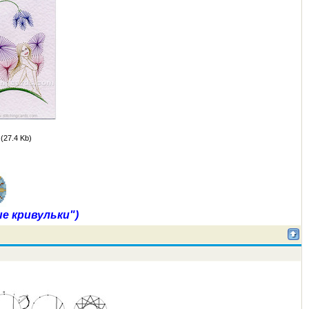
(27.4 Kb)
е кривульки")