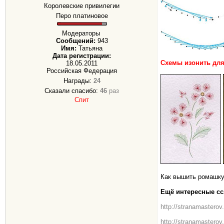
Королевские привилегии
Перо платиновое
Модераторы
Сообщений:
943
Имя:
Татьяна
Дата регистрации:
Схемы изонить дл
18.05.2011
Российская Федерация
Награды:
24
Сказали спасибо:
46
раз
Спит
Как вышить ромашку,
Ещё интересные с
http://stranamasterov.
http://stranamastero