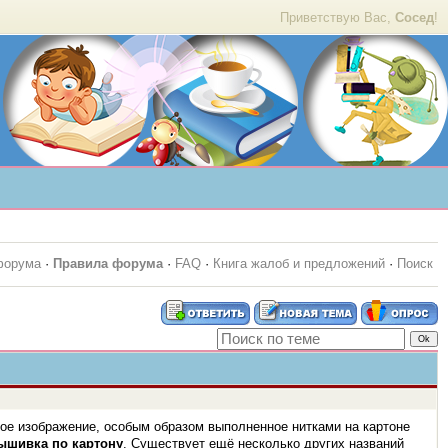
Приветствую Вас,
Сосед
!
форума
·
Правила форума
·
FAQ
·
Книга жалоб и предложений
·
Поиск
ское изображение, особым образом выполненное нитками на картоне
ышивка по картону
. Существует ещё несколько других названий