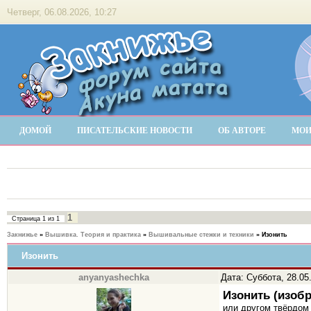
Четверг, 06.08.2026, 10:27
ДОМОЙ
ПИСАТЕЛЬСКИЕ НОВОСТИ
ОБ АВТОРЕ
МОИ
1
Страница
1
из
1
Закнижье
»
Вышивка. Теория и практика
»
Вышивальные стежки и техники
»
Изонить
Изонить
anyanyashechka
Дата: Суббота, 28.05
Изонить (изоб
или другом твёрдом