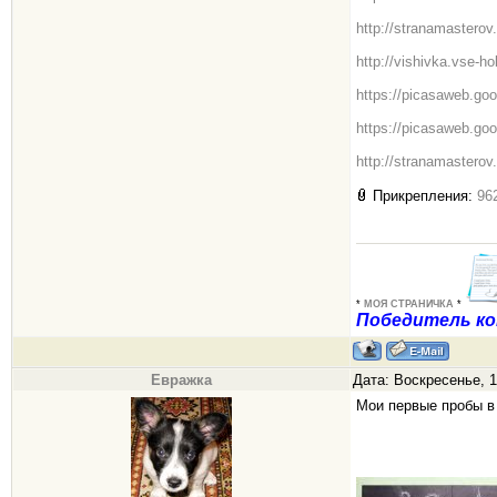
http://stranamastero
http://vishivka.vse-ho
https://picasaweb.goo
https://picasaweb.go
http://stranamasterov
Прикрепления:
96
*
МОЯ СТРАНИЧКА
*
Победитель ко
Евражка
Дата: Воскресенье, 1
Мои первые пробы в 