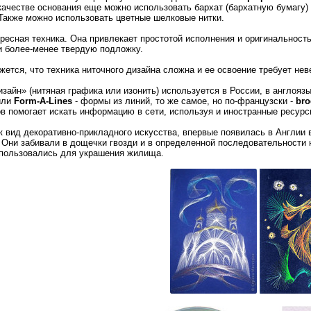
качестве основания еще можно использовать бархат (бархатную бумагу)
 Также можно использовать цветные шелковые нитки.
ересная техника. Она привлекает простотой исполнения и оригинальност
и более-менее твердую подложку.
жется, что техника ниточного дизайна сложна и ее освоение требует не
зайн» (нитяная графика или изонить) используется в России, в англоя
или
Form-A-Lines
- формы из линий, то же самое, но по-французски -
bro
в помогает искать информацию в сети, используя и иностранные ресурс
к вид декоративно-прикладного искусства, впервые появилась в Англии 
 Они забивали в дощечки гвозди и в определенной последовательности 
спользовались для украшения жилища.