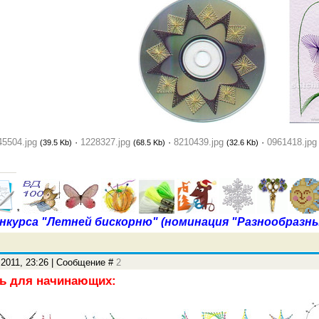
45504.jpg
·
1228327.jpg
·
8210439.jpg
·
0961418.jpg
(39.5 Kb)
(68.5 Kb)
(32.6 Kb)
*
нкурса "Летней бискорню" (номинация "Разнообразны
.2011, 23:26 | Сообщение #
2
ть для начинающих: