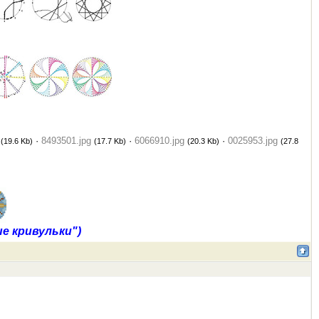
·
8493501.jpg
·
6066910.jpg
·
0025953.jpg
(19.6 Kb)
(17.7 Kb)
(20.3 Kb)
(27.8
е кривульки")