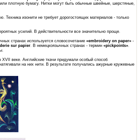
 или плотную бумагу. Нитки могут быть обычные швейные, шерстяные,
ью. Техника изонити не требует дорогостоящих материалов - только
вероятных усилий. В действительности все значительно проще.
зычных странах используется словосочетание
«embroidery on paper»
-
derie sur papier
. В немецкоязычных странах - термин
«pickpoints»
.
ы.
в XVII веке. Английские ткачи придумали особый способ
натягивали на них нити. В результате получались ажурные кружевные