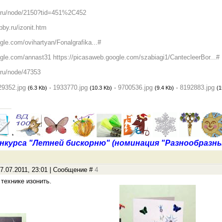
v.ru/node/2150?tid=451%2C452
bby.ru/izonit.htm
gle.com/ovihartyan/Fonalgrafika...#
ogle.com/annast31
https://picasaweb.google.com/szabiagi1/CantecleerBor...#
.ru/node/47353
29352.jpg
·
1933770.jpg
·
9700536.jpg
·
8192883.jpg
(6.3 Kb)
(10.3 Kb)
(9.4 Kb)
(1
*
нкурса "Летней бискорню" (номинация "Разнообразны
7.07.2011, 23:01 | Сообщение #
4
технике изонить.