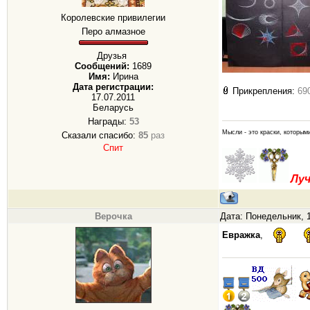
Королевские привилегии
Перо алмазное
Друзья
Сообщений:
1689
Имя:
Ирина
Дата регистрации:
Прикрепления:
69
17.07.2011
Беларусь
Награды:
53
Мысли - это краски, которым
Сказали спасибо:
85
раз
Спит
Лу
Верочка
Дата: Понедельник, 1
Евражка
,