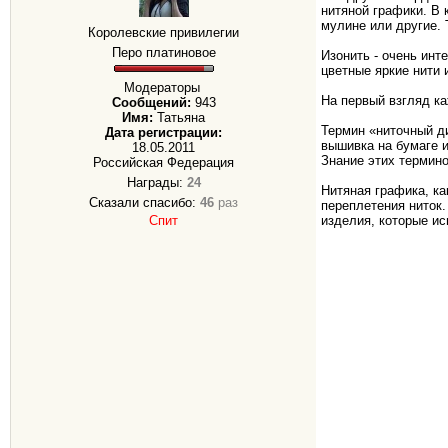
нитяной графики. В 
мулине или другие.
Королевские привилегии
Перо платиновое
Изонить - очень инт
цветные яркие нити 
Модераторы
На первый взгляд ка
Сообщений:
943
Имя:
Татьяна
Термин «ниточный ди
Дата регистрации:
вышивка на бумаге 
18.05.2011
Знание этих термино
Российская Федерация
Награды:
24
Нитяная графика, ка
Сказали спасибо:
46
раз
переплетения ниток.
Спит
изделия, которые и