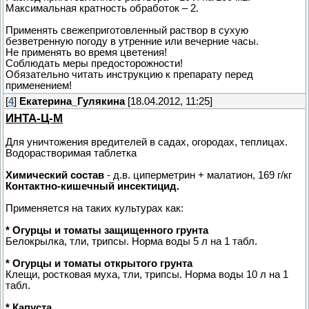
Максимальная кратность обработок – 2.
Применять свежеприготовленный раствор в сухую
безветренную погоду в утренние или вечерние часы.
Не применять во время цветения!
Соблюдать меры предосторожности!
Обязательно читать инструкцию к препарату перед
применением!
[
4
]
Екатерина_Гулякина
[18.04.2012, 11:25]
ИНТА-Ц-М
Для уничтожения вредителей в садах, огородах, теплицах.
Водорастворимая таблетка
Химический состав
- д.в. циперметрин + малатион, 169 г/кг
Контактно-кишечный инсектицид.
Применяется на таких культурах как:
* Огурцы и томаты защищенного грунта
Белокрылка, тли, трипсы. Норма воды 5 л на 1 табл.
* Огурцы и томаты открытого грунта
Клещи, ростковая муха, тли, трипсы. Норма воды 10 л на 1
табл.
* Капуста