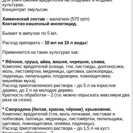
культурах.
Концентрат эмульсии.
Химический состав
– малатион (570 гр/л)
Контактно-кишечный инсектицид.
Бывает в ампулах по 5 мл.
Расход препарата –
10 мл на 10 л воды
!
Применяется на таких культурах как:
* Яблоня, груша, айва, вишня, черешня, слива.
Комплекс вредителей (клещи, тли, листоеды, долгоносики,
моль, листовёртки, медяницы, щитовки, шелкопряды,
пяденицы, пилильщики, плодожорки, ложнощитовки,
вишнёвая муха).
Расход приготовленного раствора – до 5 л на взрослое
дерево, до 2 л на молодое дерево.
Кратность обработки – 2 (т.е. можно опрыскать максимум два
раза за сезон).
* Смородина (белая, красна, чёрная), крыжовник.
Комплекс вредителей (тля, моль почковая, листовая и
побеговая, галлицы, медяницы, листовёртки, пилильщики,
щитовки, ложнощитовки, огнёвки, пяденицы).
Расход приготовленного раствора – до 1,5 л на куст.
Кратность обработки – 2.