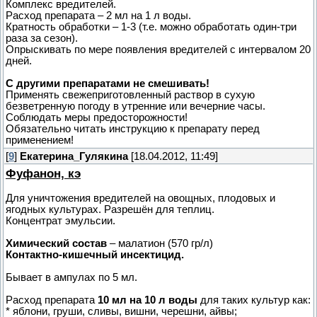
Комплекс вредителей.
Расход препарата – 2 мл на 1 л воды.
Кратность обработки – 1-3 (т.е. можно обработать один-три
раза за сезон).
Опрыскивать по мере появления вредителей с интервалом 20
дней.
С другими препаратами не смешивать!
Применять свежеприготовленный раствор в сухую
безветренную погоду в утренние или вечерние часы.
Соблюдать меры предосторожности!
Обязательно читать инструкцию к препарату перед
применением!
[
9
]
Екатерина_Гулякина
[18.04.2012, 11:49]
Фуфанон, кэ
Для уничтожения вредителей на овощных, плодовых и
ягодных культурах. Разрешён для теплиц.
Концентрат эмульсии.
Химический состав
– малатион (570 гр/л)
Контактно-кишечный инсектицид.
Бывает в ампулах по 5 мл.
Расход препарата
10 мл на 10 л воды
для таких культур как:
* яблони, груши, сливы, вишни, черешни, айвы;