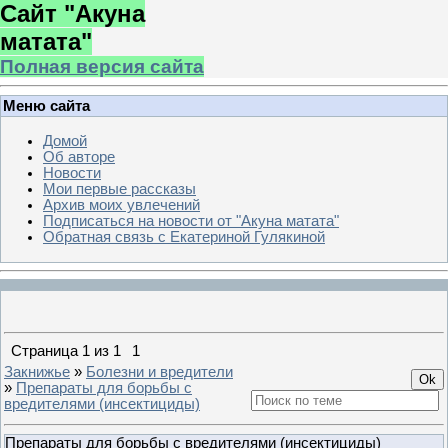
Сайт "Акуна
матата"
Полная версия сайта
Меню сайта
Домой
Об авторе
Новости
Мои первые рассказы
Архив моих увлечений
Подписаться на новости от "Акуна матата"
Обратная связь с Екатериной Гулякиной
Страница
1
из
1
1
Закнижье
»
Болезни и вредители
»
Препараты для борьбы с
вредителями (инсектициды)
Препараты для борьбы с вредителями (инсектициды)