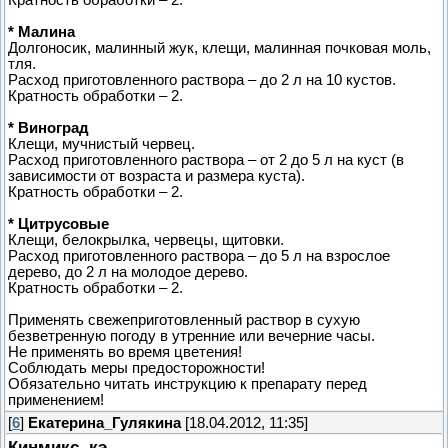
* Малина
Долгоносик, малинный жук, клещи, малинная почковая моль,
тля.
Расход приготовленного раствора – до 2 л на 10 кустов.
Кратность обработки – 2.
* Виноград
Клещи, мучнистый червец.
Расход приготовленного раствора – от 2 до 5 л на куст (в
зависимости от возраста и размера куста).
Кратность обработки – 2.
* Цитрусовые
Клещи, белокрылка, червецы, щитовки.
Расход приготовленного раствора – до 5 л на взрослое
дерево, до 2 л на молодое дерево.
Кратность обработки – 2.
Применять свежеприготовленный раствор в сухую
безветренную погоду в утренние или вечерние часы.
Не применять во время цветения!
Соблюдать меры предосторожности!
Обязательно читать инструкцию к препарату перед
применением!
[
6
]
Екатерина_Гулякина
[18.04.2012, 11:35]
Кинмикс, кэ