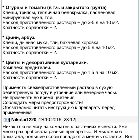
* Огурцы и томаты (в т.ч. и закрытого грунта)
Клещи, трипсы, тепличная белокрылка, паслёновая
минирующая муха, тли.
Расход приготовленного раствора – до 3-5 л на 10 м2.
Кратность обработки – 2.
* Дыни, арбуз.
Клещи, дынная муха, тли, бахчевая коровка.
Расход приготовленного раствора – до 5 л на 10 м2.
Кратность обработки – 2.
* Цветы и декоративные кустарники.
Комплекс вредителей.
Расход приготовленного раствора – до 1,5 л на 10 м2.
Кратность обработки – 2.
Применять свежеприготовленный раствор в сухую
безветренную погоду в утренние или вечерние часы.
Не применять во время цветения!
Соблюдать меры предосторожности!
Обязательно читать инструкцию к препарату перед
применением!
[
10
]
Nikolai1220
[19.10.2016, 23:12]
Никак тлю не могу на комнатных растениях вывести. Уже
много раз пробовала разные препараты... И мылом хоз
брызгала, большие особи попадают а мелочь остается. Вот