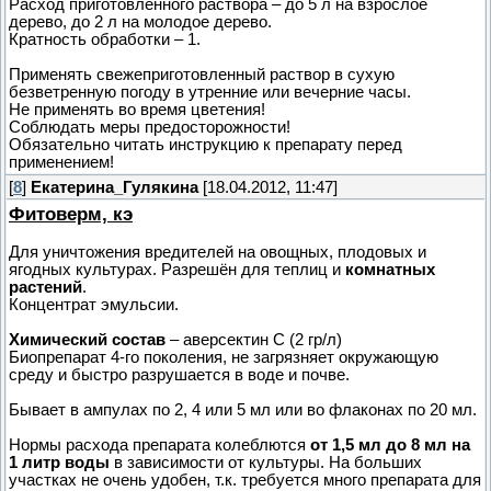
Расход приготовленного раствора – до 5 л на взрослое
дерево, до 2 л на молодое дерево.
Кратность обработки – 1.
Применять свежеприготовленный раствор в сухую
безветренную погоду в утренние или вечерние часы.
Не применять во время цветения!
Соблюдать меры предосторожности!
Обязательно читать инструкцию к препарату перед
применением!
[
8
]
Екатерина_Гулякина
[18.04.2012, 11:47]
Фитоверм, кэ
Для уничтожения вредителей на овощных, плодовых и
ягодных культурах. Разрешён для теплиц и
комнатных
растений
.
Концентрат эмульсии.
Химический состав
– аверсектин С (2 гр/л)
Биопрепарат 4-го поколения, не загрязняет окружающую
среду и быстро разрушается в воде и почве.
Бывает в ампулах по 2, 4 или 5 мл или во флаконах по 20 мл.
Нормы расхода препарата колеблются
от 1,5 мл до 8 мл на
1 литр воды
в зависимости от культуры. На больших
участках не очень удобен, т.к. требуется много препарата для