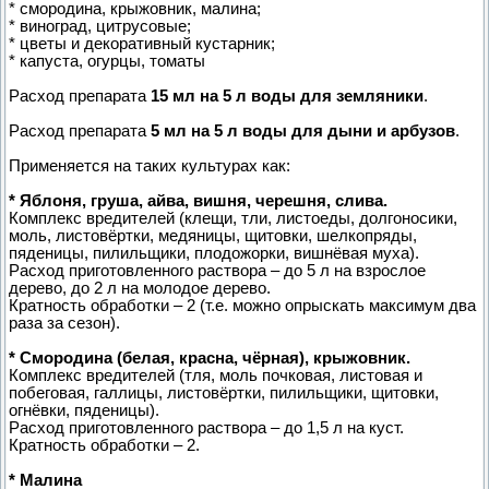
* смородина, крыжовник, малина;
* виноград, цитрусовые;
* цветы и декоративный кустарник;
* капуста, огурцы, томаты
Расход препарата
15 мл на 5 л воды для земляники
.
Расход препарата
5 мл на 5 л воды для дыни и арбузов
.
Применяется на таких культурах как:
* Яблоня, груша, айва, вишня, черешня, слива.
Комплекс вредителей (клещи, тли, листоеды, долгоносики,
моль, листовёртки, медяницы, щитовки, шелкопряды,
пяденицы, пилильщики, плодожорки, вишнёвая муха).
Расход приготовленного раствора – до 5 л на взрослое
дерево, до 2 л на молодое дерево.
Кратность обработки – 2 (т.е. можно опрыскать максимум два
раза за сезон).
* Смородина (белая, красна, чёрная), крыжовник.
Комплекс вредителей (тля, моль почковая, листовая и
побеговая, галлицы, листовёртки, пилильщики, щитовки,
огнёвки, пяденицы).
Расход приготовленного раствора – до 1,5 л на куст.
Кратность обработки – 2.
* Малина