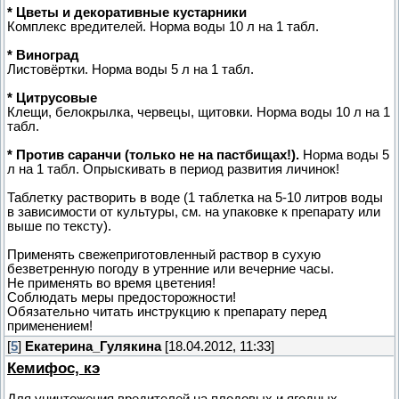
* Цветы и декоративные кустарники
Комплекс вредителей. Норма воды 10 л на 1 табл.
* Виноград
Листовёртки. Норма воды 5 л на 1 табл.
* Цитрусовые
Клещи, белокрылка, червецы, щитовки. Норма воды 10 л на 1
табл.
* Против саранчи (только не на пастбищах!).
Норма воды 5
л на 1 табл. Опрыскивать в период развития личинок!
Таблетку растворить в воде (1 таблетка на 5-10 литров воды
в зависимости от культуры, см. на упаковке к препарату или
выше по тексту).
Применять свежеприготовленный раствор в сухую
безветренную погоду в утренние или вечерние часы.
Не применять во время цветения!
Соблюдать меры предосторожности!
Обязательно читать инструкцию к препарату перед
применением!
[
5
]
Екатерина_Гулякина
[18.04.2012, 11:33]
Кемифос, кэ
Для уничтожения вредителей на плодовых и ягодных