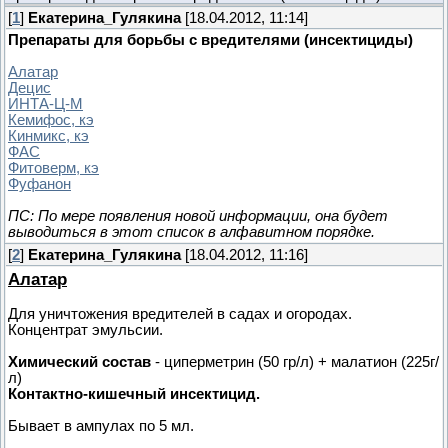
[
1
]
Екатерина_Гулякина
[18.04.2012, 11:14]
Препараты для борьбы с вредителями (инсектициды)
Алатар
Децис
ИНТА-Ц-М
Кемифос, кэ
Кинмикс, кэ
ФАС
Фитоверм, кэ
Фуфанон
ПС: По мере появления новой информации, она будет
выводиться в этот список в алфавитном порядке.
[
2
]
Екатерина_Гулякина
[18.04.2012, 11:16]
Алатар
Для уничтожения вредителей в садах и огородах.
Концентрат эмульсии.
Химический состав
- циперметрин (50 гр/л) + малатион (225г/
л)
Контактно-кишечный инсектицид.
Бывает в ампулах по 5 мл.