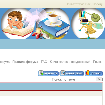
Приветствую Вас,
Сосед
!
форума
·
Правила форума
·
FAQ
·
Книга жалоб и предложений
·
Поиск