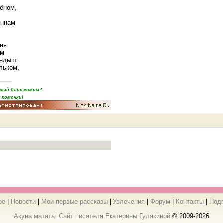
лёном,
оннам
дня
ом
андыш
льком.
пятый блин комом?
 комочки!
ре
|
Новости
|
Мои первые рассказы
|
Увлечения
|
Форум
|
Контакты
|
Под
Акуна матата. Сайт писателя Екатерины Гулякиной
© 2009-2026