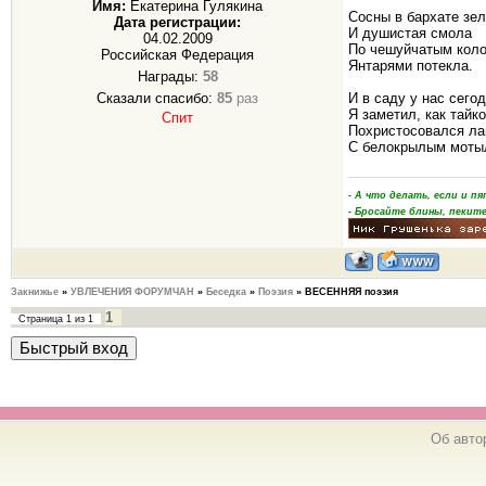
Имя:
Екатерина Гулякина
Сосны в бархате зе
Дата регистрации:
И душистая смола
04.02.2009
По чешуйчатым кол
Российская Федерация
Янтарями потекла.
Награды:
58
Сказали спасибо:
85
раз
И в саду у нас сего
Я заметил, как тайк
Спит
Похристосовался л
С белокрылым моты
- А что делать, если и 
- Бросайте блины, пеките
Закнижье
»
УВЛЕЧЕНИЯ ФОРУМЧАН
»
Беседка
»
Поэзия
»
ВЕСЕННЯЯ поэзия
1
Страница
1
из
1
Об авто