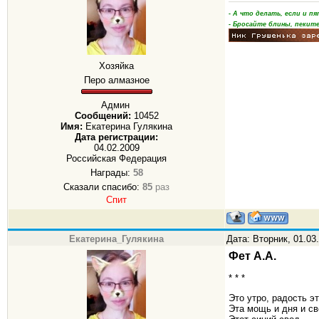
- А что делать, если и 
- Бросайте блины, пеките
Хозяйка
Перо алмазное
Админ
Сообщений:
10452
Имя:
Екатерина Гулякина
Дата регистрации:
04.02.2009
Российская Федерация
Награды:
58
Сказали спасибо:
85
раз
Спит
Екатерина_Гулякина
Дата: Вторник, 01.03
Фет А.А.
* * *
Это утро, радость эт
Эта мощь и дня и св