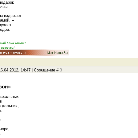
подарок
сны!
аз вздыхает –
самой, –
оухает
одой.
пятый блин комом?
 комочки!
6.04.2012, 14:47 | Сообщение #
3
вон»
асхальных
в
з дальних,
в.
е
,
море,
.