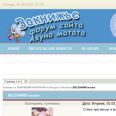
Четверг, 06.08.2026, 07:18
ДОМОЙ
ПИСАТЕЛЬСКИЕ НОВОСТИ
ОБ АВТОРЕ
МОИ
1
Страница
1
из
1
Закнижье
»
УВЛЕЧЕНИЯ ФОРУМЧАН
»
Беседка
»
Поэзия
»
ВЕСЕННЯЯ поэзия
ВЕСЕННЯЯ поэзия
Екатерина_Гулякина
Дата: Вторник, 01.03
Стихи про весну и вс