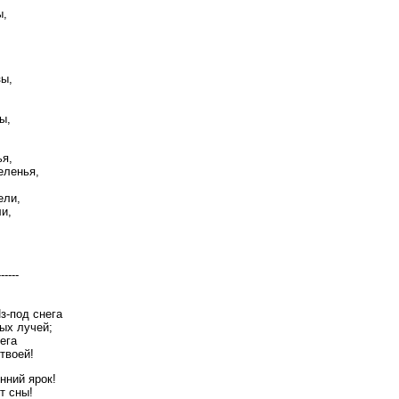
ы,
зы,
ы,
ья,
еленья,
ели,
ли,
------
з-под снега
ых лучей;
ега
твоей!
нний ярок!
т сны!