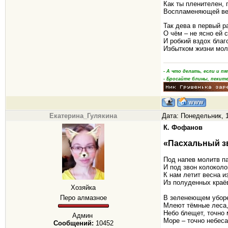
Как ты пленителен, 
Воспламеняющей ве
Так дева в первый р
О чём – не ясно ей 
И робкий вздох благ
Избытком жизни мол
- А что делать, если и 
- Бросайте блины, пеките
Екатерина_Гулякина
Дата: Понедельник, 1
К. Фофанов
«Пасхальный з
Под напев молитв п
И под звон колоколо
К нам летит весна и
Из полуденных краё
Хозяйка
Перо алмазное
В зеленеющем убор
Млеют тёмные леса
Небо блещет, точно 
Админ
Море – точно небеса
Сообщений:
10452