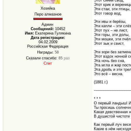
Этот синий свод,
Этот крик и верениц
Хозяйка
Эти стаи, эти птицы,
Этот говор вод,
Перо алмазное
Эти ивы и берёзы,
Админ
Эти капли – эти слё
Сообщений:
10452
Этот пух – не лист,
Имя:
Екатерина Гулякина
Эти горы, эти долы,
Дата регистрации:
Эти мошки, эти пчёл
04.02.2009
Этот зык и свист,
Российская Федерация
Эти зори без затмен
Награды:
58
Этот вздох ночной с
Сказали спасибо:
85
раз
Эта ночь без сна,
Спит
Эта мгла и жар пост
Эта дробь и эти тре
Это всё – весна.
(1881 г.)
-------------------------------
* * *
О первый ландыш! И
Ты просишь солнечн
Какая девственная н
В душистой чистоте 
Как первый луч весе
Какие в нём нисходя