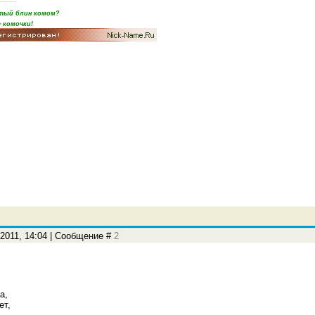
пятый блин комом?
 комочки!
.2011, 14:04 | Сообщение #
2
а,
ет,