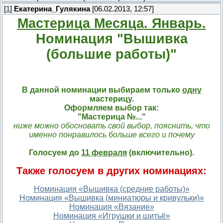
[
1
]
Екатерина_Гулякина
[06.02.2013, 12:57]
Мастерица Месяца. Январь.
Номинация "Вышивка
(большие работы)"
В данной номинации выбираем только
одну
мастерицу.
Оформляем выбор так:
"Мастерица №..."
ниже можно обосновать свой выбор, пояснить, что
именно понравилось больше всего и почему
Голосуем до
11 февраля
(включительно).
Также голосуем в других номинациях:
Номинация «Вышивка (средние работы)»
Номинация «Вышивка (миниатюры и кривульки)»
Номинация «Вязание»
Номинация «Игрушки и шитьё»