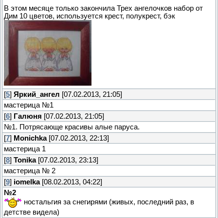
В этом месяце только закончила Трех ангелочков набор от
Дим 10 цветов, используется крест, полукрест, бэк
[
5
]
Яркий_ангел
[07.02.2013, 21:05]
мастерица №1
[
6
]
Галюня
[07.02.2013, 21:05]
№1. Потрясающе красивы алые паруса.
[
7
]
Monichka
[07.02.2013, 22:13]
мастерица 1
[
8
]
Tonika
[07.02.2013, 23:13]
мастерица № 2
[
9
]
iomelka
[08.02.2013, 04:22]
№2
ностальгия за снегирями (живых, последний раз, в
детстве видела)