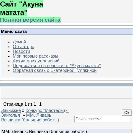
Сайт "Акуна
матата"
Полная версия сайта
Меню сайта
Домой
Об авторе
Новости
Мои первые рассказы
Архив моих увлечений
Подписаться на новости от "Акуна матата"
Обратная связь с Екатериной Гулякиной
Страница
1
из
1
1
Закнижье
»
Конкурс "Мастерицы
Заиголья"
»
ММ. Январь.
Вышивка (большие работы)
ММ. Январь. Вышивка (большие работы)