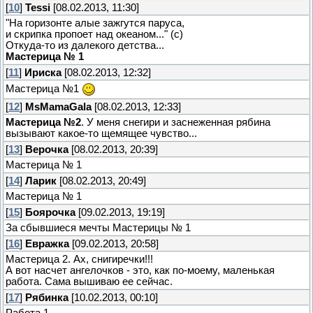
[
10
]
Tessi
[08.02.2013, 11:30]
"На горизонте алые зажгутся паруса,
и скрипка пропоет над океаном..." (с)
Откуда-то из далекого детства...
Мастерица № 1
[
11
]
Ириска
[08.02.2013, 12:32]
Мастерица №1
[
12
]
MsMamaGala
[08.02.2013, 12:33]
Мастерица №2
. У меня снегири и заснеженная рябина
вызывают какое-то щемящее чувство...
[
13
]
Верочка
[08.02.2013, 20:39]
Мастерица № 1
[
14
]
Ларик
[08.02.2013, 20:49]
Мастерица № 1
[
15
]
Боярочка
[09.02.2013, 19:19]
За сбывшиеся мечты Мастерицы № 1
[
16
]
Евражка
[09.02.2013, 20:58]
Мастерица 2. Ах, снигиречки!!!
А вот насчет ангелочков - это, как по-моему, маленькая
работа. Сама вышиваю ее сейчас.
[
17
]
Рябинка
[10.02.2013, 00:10]
Работа 1.