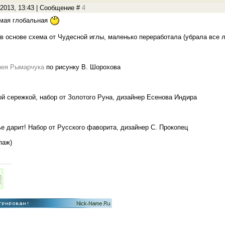
.2013, 13:43 | Сообщение #
4
амая глобальная
в основе схема от Чудесной иглы, маленько переработала (убрала все л
рея Рымарчука
по рисунку В. Шорохова
й сережкой, набор от Золотого Руна, дизайнер Есенова Индира
ье дарит! Набор от Русского фаворита, дизайнер С. Прокопец
паж)