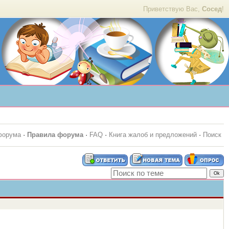
Приветствую Вас,
Сосед
!
форума
·
Правила форума
·
FAQ
·
Книга жалоб и предложений
·
Поиск