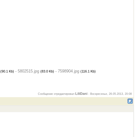
·
5802515.jpg
·
7598904.jpg
(90.1 Kb)
(83.0 Kb)
(116.1 Kb)
LiliDani
Сообщение отредактировал
-
Воскресенье, 26.05.2013, 20:08