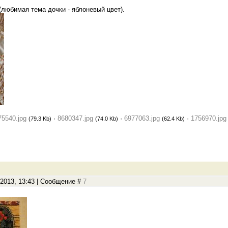
любимая тема дочки - яблоневый цвет).
75540.jpg
·
8680347.jpg
·
6977063.jpg
·
1756970.jpg
(79.3 Kb)
(74.0 Kb)
(62.4 Kb)
.2013, 13:43 | Сообщение #
7