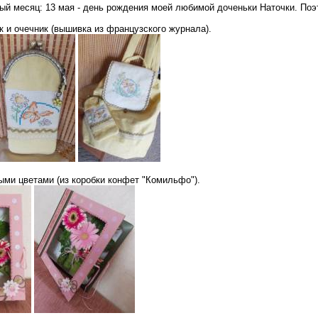
ый месяц: 13 мая - день рождения моей любимой доченьки Наточки. Поэт
 и очечник (вышивка из французского журнала).
ыми цветами (из коробки конфет "Комильфо").