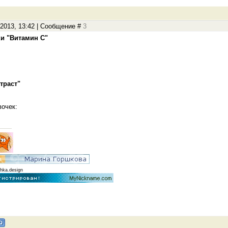
.2013, 13:42 | Сообщение #
3
и "Витамин С"
траст"
вочек:
hka.design