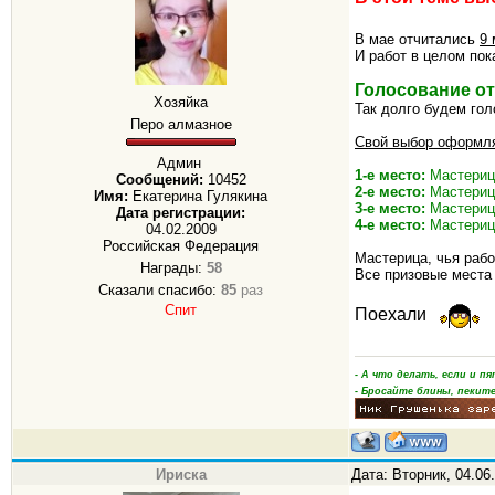
В мае отчитались
9 
И работ в целом пок
Голосование от
Хозяйка
Так долго будем гол
Перо алмазное
Свой выбор оформля
Админ
1-е место:
Мастери
Сообщений:
10452
2-е место:
Мастери
Имя:
Екатерина Гулякина
3-е место:
Мастери
Дата регистрации:
4-е место:
Мастери
04.02.2009
Российская Федерация
Мастерица, чья рабо
Награды:
58
Все призовые места
Сказали спасибо:
85
раз
Спит
Поехали
- А что делать, если и 
- Бросайте блины, пеките
Ириска
Дата: Вторник, 04.06