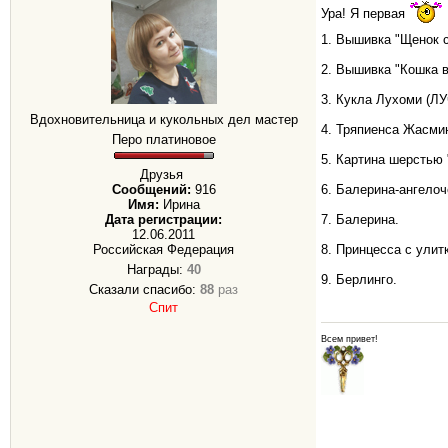
Ура! Я первая
1. Вышивка "Щенок 
2. Вышивка "Кошка 
3. Кукла Лухоми (Л
Вдохновительница и кукольных дел мастер
4. Тряпиенса Жасми
Перо платиновое
5. Картина шерстью
Друзья
Сообщений:
916
6. Балерина-ангелоч
Имя:
Ирина
Дата регистрации:
7. Балерина.
12.06.2011
Российская Федерация
8. Принцесса с улит
Награды:
40
9. Берлинго.
Сказали спасибо:
88
раз
Спит
Всем привет!