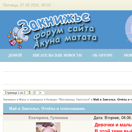
Пятница, 07.08.2026, 06:03
ДОМОЙ
ПИСАТЕЛЬСКИЕ НОВОСТИ
ОБ АВТОРЕ
МОИ
1
Страница
1
из
2
2
»
Закнижье
»
Игры и конкурсы
»
Конкурс "Мастерицы Заиголья"
»
Май в Заиголье. Отчёты и 
Май в Заиголье. Отчёты и голосование.
Екатерина_Гулякина
Дата: Вторник, 04.06
Девочки и маль
В этой теме в