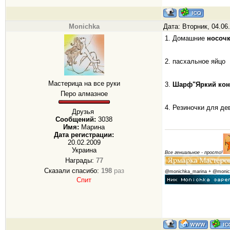
Monichka
Дата: Вторник, 04.06
1. Домашние
носочк
2. пасхальное яйцо
Мастерица на все руки
3.
Шарф"Яркий кон
Перо алмазное
4. Резиночки для де
Друзья
Сообщений:
3038
Имя:
Марина
Дата регистрации:
20.02.2009
Украина
Все гениальное - просто!
Награды:
77
Сказали спасибо:
198
раз
@monichka_marina + @monic
Спит