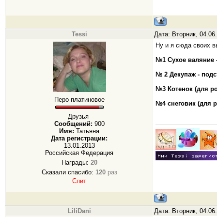
Tessi
Дата: Вторник, 04.06
Ну и я сюда своих 
№1 Сухое валяние 
№ 2 Декупаж - подс
№3 Котенок (для р
Перо платиновое
№4 снеговик (для 
Друзья
Сообщений:
900
Имя:
Татьяна
Дата регистрации:
13.01.2013
Российская Федерация
Награды:
20
Сказали спасибо:
120
раз
Спит
LiliDani
Дата: Вторник, 04.06