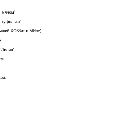
с мячом"
в туфельке"
Учший ХОббит в МИре)
н
 "Лилия"
ек
кой.