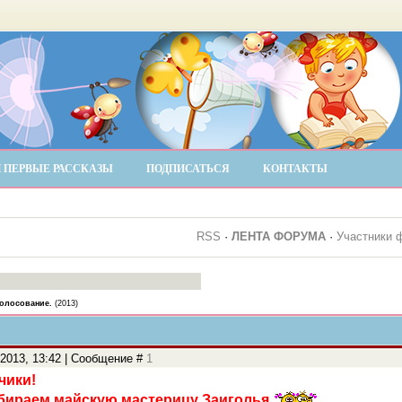
 ПЕРВЫЕ РАССКАЗЫ
ПОДПИСАТЬСЯ
КОНТАКТЫ
RSS
·
ЛЕНТА ФОРУМА
·
Участники 
голосование.
(2013)
.2013, 13:42 | Сообщение #
1
чики!
ыбираем
майскую
мастерицу Заиголья