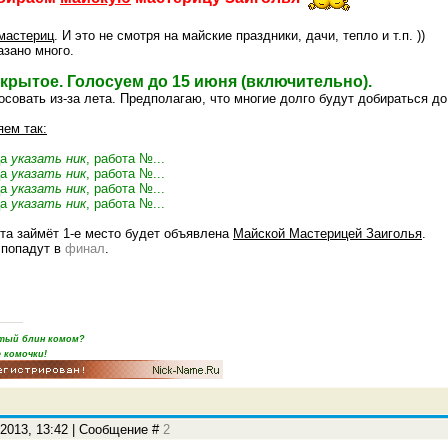
мастериц
. И это не смотря на майские праздники, дачи, тепло и т.п. ))
азано много.
крытое. Голосуем до 15 июня (включительно).
осовать из-за лета. Предполагаю, что многие долго будут добираться до 
ем так:
ца
указать ник
, работа №...
ца
указать ник
, работа №...
ца
указать ник
, работа №...
ца
указать ник
, работа №...
та займёт 1-е место будет объявлена
Майской Мастерицей Заиголья
.
 попадут в
финал
.
пятый блин комом?
 комочки!
.2013, 13:42 | Сообщение #
2