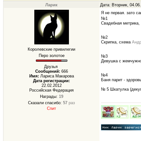
Ларик
Дата: Вторник, 04.06
Я не первая. зато с
№1
Свадебная метрика, 
№2
Скрипка, схема
Анд
Королевские привилегии
Перо золотое
№3
Девушка с жемчужно
Друзья
Сообщений:
666
№4
Имя:
Лариса Макарова
Баня парит - здоров
Дата регистрации:
22.02.2012
№ 5 Шкатулка (деку
Российская Федерация
Награды:
19
Сказали спасибо:
57
раз
Спит