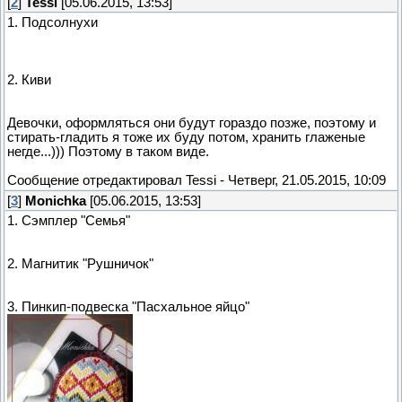
[
2
]
Tessi
[05.06.2015, 13:53]
1. Подсолнухи
2. Киви
Девочки, оформляться они будут гораздо позже, поэтому и
стирать-гладить я тоже их буду потом, хранить глаженые
негде...))) Поэтому в таком виде.
Сообщение отредактировал
Tessi
-
Четверг, 21.05.2015, 10:09
[
3
]
Monichka
[05.06.2015, 13:53]
1. Сэмплер "Семья"
2. Магнитик "Рушничок"
3. Пинкип-подвеска "Пасхальное яйцо"