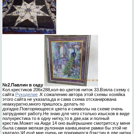
№2.Павлин в саду
Кол.крестиков 206х288,кол-во цветов ниток 33.Взяла схему с
сайта
Рукоделие
.К сожалению автора этой схемы хозяйка
этого сайта не указала,да и сама схема отсканирована
неаккуратно,много пришлось делать по
догадке.Повторяющееся цвета и символы на схеме очень
затрудняют работу.Не знаю для чего столько изысков в виде
полукрестика то в одну нитку,то в две,как и полный
крестик.Может на Аиде 14 оно выйгрышнее смотрится,у меня
была самая мелкая рулонная канва,иначе рамки бы этой не
хватило.)И ещё мне очень не понравился бэкстич в две нитки