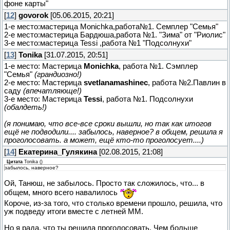
фоне карты"
[
12
]
govorok
[05.06.2015, 20:21]
1-е место:мастерица Monichka,работа№1. Семплер "Семья"
2-е место:мастерица Бардюша,работа №1. "Зима" от "Риолис"
3-е место:мастерица Tessi ,работа №1 "Подсолнухи"
[
13
]
Tonika
[31.07.2015, 20:51]
1-е место: Мастерица
Monichka
, работа №1. Сэмплер
"Семья"
(грандиозно!)
2-е место: Мастерица
svetlanamashinec
, работа №2.Павлин в
саду
(впечатляюще!)
3-е место: Мастерица
Tessi
, работа №1. Подсолнухи
(обалдеть!)
(я понимаю, что все-все сроки вышли, но так как итогов
ещё не подводили.... забылось, наверное? в общем, решила я
проголосовать. а может, ещё кто-то проголосует....)
[
14
]
Екатерина_Гулякина
[02.08.2015, 21:08]
Цитата
Tonika
(
)
забылось, наверное?
Ой, Танюш, не забылось. Просто так сложилось, что... в
общем, много всего навалилось
Короче, из-за того, что столько времени прошло, решила, что
уж подведу итоги вместе с летней ММ.
Но я рада, что ты решила проголосовать. Чем больше