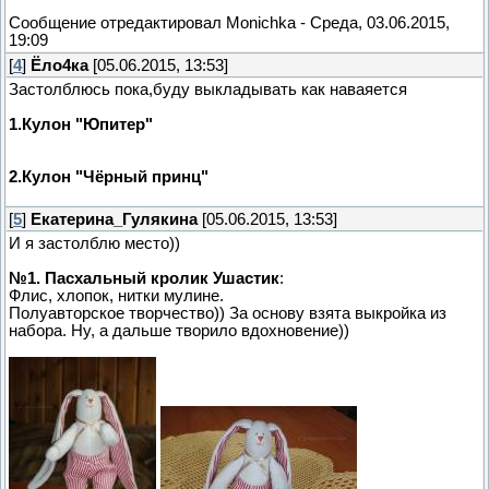
Сообщение отредактировал
Monichka
-
Среда, 03.06.2015,
19:09
[
4
]
Ёло4ка
[05.06.2015, 13:53]
Застолблюсь пока,буду выкладывать как наваяется
1.Кулон "Юпитер"
2.Кулон "Чёрный принц"
[
5
]
Екатерина_Гулякина
[05.06.2015, 13:53]
И я застолблю место))
№1. Пасхальный кролик Ушастик
:
Флис, хлопок, нитки мулине.
Полуавторское творчество)) За основу взята выкройка из
набора. Ну, а дальше творило вдохновение))