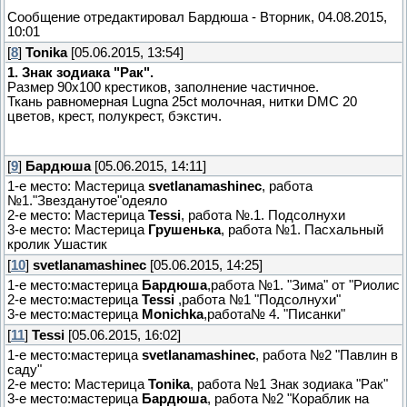
Сообщение отредактировал
Бардюша
-
Вторник, 04.08.2015,
10:01
[
8
]
Tonika
[05.06.2015, 13:54]
1. Знак зодиака "Рак".
Размер 90х100 крестиков, заполнение частичное.
Ткань равномерная Lugna 25ct молочная, нитки DMC 20
цветов, крест, полукрест, бэкстич.
[
9
]
Бардюша
[05.06.2015, 14:11]
1-е место: Мастерица
svetlanamashinec
, работа
№1."Звезданутое"одеяло
2-е место: Мастерица
Tessi
, работа №.1. Подсолнухи
3-е место: Мастерица
Грушенька
, работа №1. Пасхальный
кролик Ушастик
[
10
]
svetlanamashinec
[05.06.2015, 14:25]
1-е место:мастерица
Бардюша
,работа №1. "Зима" от "Риолис
2-е место:мастерица
Tessi
,работа №1 "Подсолнухи"
3-е место:мастерица
Monichka
,работа№ 4. "Писанки"
[
11
]
Tessi
[05.06.2015, 16:02]
1-е место:мастерица
svetlanamashinec
, работа №2 "Павлин в
саду"
2-е место: Мастерица
Tonika
, работа №1 Знак зодиака "Рак"
3-е место:мастерица
Бардюша
, работа №2 "Кораблик на