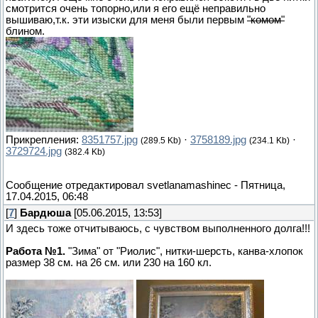
смотрится очень топорно,или я его ещё неправильно
вышиваю,т.к. эти изыски для меня были первым
"комом"
блином.
Прикрепления:
8351757.jpg
·
3758189.jpg
·
(289.5 Kb)
(234.1 Kb)
3729724.jpg
(382.4 Kb)
Сообщение отредактировал
svetlanamashinec
-
Пятница,
17.04.2015, 06:48
[
7
]
Бардюша
[05.06.2015, 13:53]
И здесь тоже отчитываюсь, с чувством выполненного долга!!!
Работа №1.
"Зима" от "Риолис", нитки-шерсть, канва-хлопок
размер 38 см. на 26 см. или 230 на 160 кл.