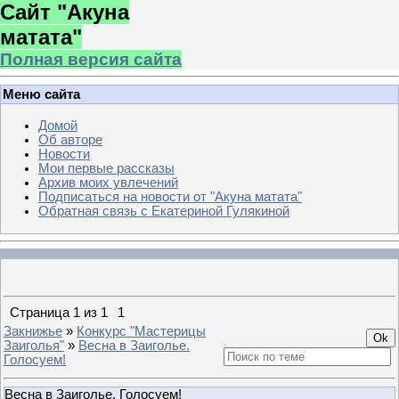
Сайт "Акуна
матата"
Полная версия сайта
Меню сайта
Домой
Об авторе
Новости
Мои первые рассказы
Архив моих увлечений
Подписаться на новости от "Акуна матата"
Обратная связь с Екатериной Гулякиной
Страница
1
из
1
1
Закнижье
»
Конкурс "Мастерицы
Заиголья"
»
Весна в Заиголье.
Голосуем!
Весна в Заиголье. Голосуем!