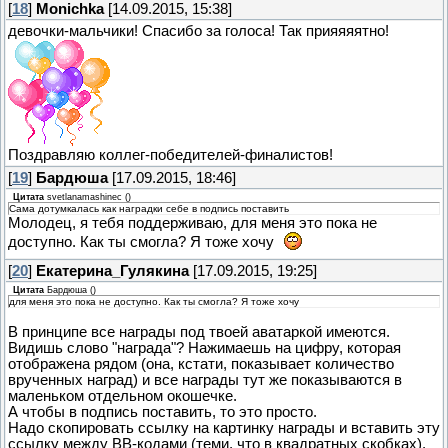
[
18
]
Monichka
[14.09.2015, 15:38]
девочки-мальчики! Спасибо за голоса! Так прияяяятно!
Поздравляю коллег-победителей-финалистов!
[
19
]
Бардюша
[17.09.2015, 18:46]
Цитата
svetlanamashinec
(
)
Сама дотумкалась как наградки себе в подпись поставить
Молодец, я тебя поддерживаю, для меня это пока не
доступно. Как ты смогла? Я тоже хочу
[
20
]
Екатерина_Гулякина
[17.09.2015, 19:25]
Цитата
Бардюша
(
)
для меня это пока не доступно. Как ты смогла? Я тоже хочу
В принципе все награды под твоей аватаркой имеются.
Видишь слово "награда"? Нажимаешь на цифру, которая
отображена рядом (она, кстати, показывает количество
врученных наград) и все награды тут же показываются в
маленьком отдельном окошечке.
А чтобы в подпись поставить, то это просто.
Надо скопировать ссылку на картинку награды и вставить эту
ссылку между ВВ-кодами (теми, что в квадратных скобках).