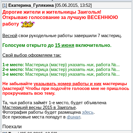
[
1
]
Екатерина_Гулякина
[05.06.2015, 13:52]
Дорогие жители и жительницы Заиголья!
Открываю голосование за лучшую ВЕСЕННЮЮ
работу
Весной
свои рукодельные работы завершили 7 мастериц.
Голосуем открыто до
15 июня
включительно.
Свой выбор оформляем так:
1-е место:
Мастерица (мастер)
указать ник
, работа №...
2-е место:
Мастерица (мастер)
указать ник
, работа №...
3-е место:
Мастерица (мастер)
указать ник
, работа №...
Не забывайте
указывать номер работы и ник
мастерицы
(мастера)! Чтобы при подсчёте голосов мне не пришлось
прокручивать всю тему.
Та, чья работа займёт 1-е место, будет объявлена
Мастерицей весны 2015 в Заиголье
.
Фотография работы будет размещена
здесь
.
Все призовые места попадут в
финал
.
Поехали