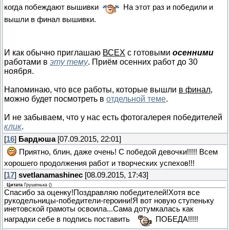
когда побеждают вышивки
На этот раз и победили и
вышли в финал вышивки.
И как обычно приглашаю
ВСЕХ
с готовыми
осенними
работами в
эту тему
. Приём осенних работ до 30
ноября.
Напоминаю, что все работы, которые вышли
в финал
,
можно будет посмотреть в
отдельной теме
.
И не забываем, что у нас есть фотогалерея победителей
клик
.
[
16
]
Бардюша
[07.09.2015, 22:01]
Приятно, блин, даже очень! С победой девочки!!!!! Всем
хорошего продолжения работ и творческих успехов!!!
[
17
]
svetlanamashinec
[08.09.2015, 17:43]
Цитата
Грушенька
(
)
Спасибо за оценку!Поздравляю победителей!Хотя все
рукодельницы-победители-героини!Я вот новую ступеньку
инетовской грамоты освоила...Сама дотумкалась как
наградки себе в подпись поставить
ПОБЕДА!!!!!