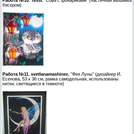
Работа №10. Tessi
, "Сова с фонариками" (частичная вышивка
бисером)
Работа №11. svetlanamashinec
, "Фея Луны" (дизайнер И.
Есенова, 53 х 36 см, рамка самодельная, использованы
нитки, светящиеся в темноте)