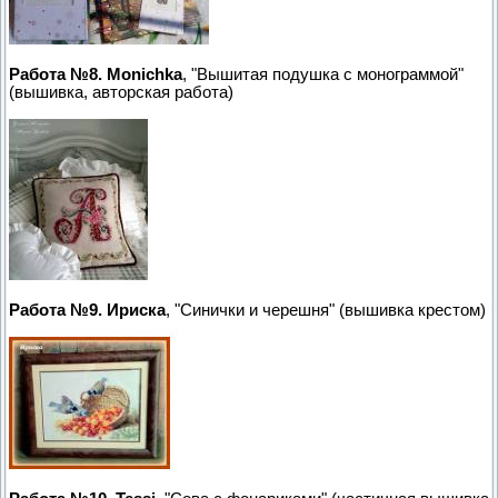
Работа №8. Monichka
, "Вышитая подушка с монограммой"
(вышивка, авторская работа)
Работа №9. Ириска
, "Синички и черешня" (вышивка крестом)