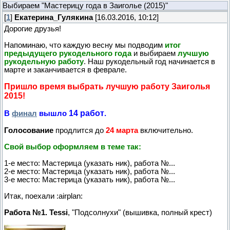
Выбираем "Мастерицу года в Заиголье (2015)"
[
1
]
Екатерина_Гулякина
[16.03.2016, 10:12]
Дорогие друзья!
Напоминаю, что каждую весну мы подводим
итог
предыдущего рукодельного года
и выбираем
лучшую
рукодельную работу
. Наш рукодельный год начинается в
марте и заканчивается в феврале.
Пришло время выбрать лучшую работу Заиголья
2015!
14 работ
В
финал
вышло
.
Голосование
продлится до
24 марта
включительно.
Свой выбор оформляем в теме так:
1-е место: Мастерица (указать ник), работа №...
2-е место: Мастерица (указать ник), работа №...
3-е место: Мастерица (указать ник), работа №...
Итак, поехали :airplan:
Работа №1. Tessi
, "Подсолнухи" (вышивка, полный крест)