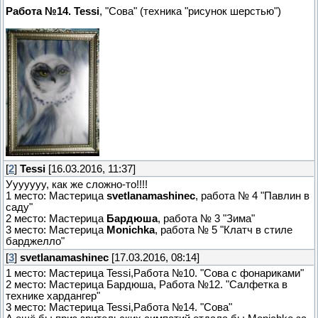
Работа №14. Tessi
, "Сова" (техника "рисунок шерстью")
[
2
]
Tessi
[16.03.2016, 11:37]
Ууууууу, как же сложно-то!!!!
1 место: Мастерица
svetlanamashinec
, работа № 4 "Павлин в
саду"
2 место: Мастерица
Бардюша
, работа № 3 "Зима"
3 место: Мастерица
Monichka
, работа № 5 "Клатч в стиле
барджелло"
[
3
]
svetlanamashinec
[17.03.2016, 08:14]
1 место: Мастерица Tessi,Работа №10. "Сова с фонариками"
2 место: Мастерица Бардюша, Работа №12. "Салфетка в
технике хардангер"
3 место: Мастерица Tessi,Работа №14. "Сова"