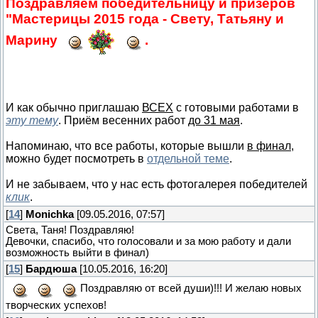
Поздравляем победительницу и призёров
"Мастерицы 2015 года - Свету, Татьяну и
Марину
.
И как обычно приглашаю
ВСЕХ
с готовыми работами в
эту тему
. Приём весенних работ
до 31 мая
.
Напоминаю, что все работы, которые вышли
в финал
,
можно будет посмотреть в
отдельной теме
.
И не забываем, что у нас есть фотогалерея победителей
клик
.
[
14
]
Monichka
[09.05.2016, 07:57]
Света, Таня! Поздравляю!
Девочки, спасибо, что голосовали и за мою работу и дали
возможность выйти в финал)
[
15
]
Бардюша
[10.05.2016, 16:20]
Поздравляю от всей души)!!! И желаю новых
творческих успехов!