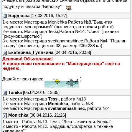
А ещё бы приз зрительских симпатий отдала бы Monichke за
подушку и Tessi за "Белочку"
[
4
]
Бардюша
[17.03.2016, 15:27]
1-е место: Мастерица Monichka Работа №8."Вышитая
подушка с монограммой" (вышивка, авторская работа)
2-е место: Мастерица Tessi,Работа №14. "Сова" (техника
"рисунок шерстью")
3-е место: Мастерица svetlanamashinec,Работа №4. "Павлин
в саду" (вышивка, цветов 33, размер 206х288 кл)
[
5
]
Екатерина_Гулякина
[04.04.2016, 20:58]
Девочки! Объявление!
Я продлеваю голосование в "Мастерице года" ещё на
неделю.
Давайте поактивнее
)
[
6
]
Tonika
[05.04.2016, 19:35]
1-е место: Мастерица
Tessi
, работа №13
2-е место: Мастерица
Monichka
, работа №8
3-е место: Мастерица
svetlanamashinec
, работа №4
[
7
]
Monichka
[06.04.2016, 21:26]
1 место - Работа №13. Tessi, "Лесные жители. Белка"
2 место - Работа №12. Бардюша,"Салфетка в технике
хардангер"