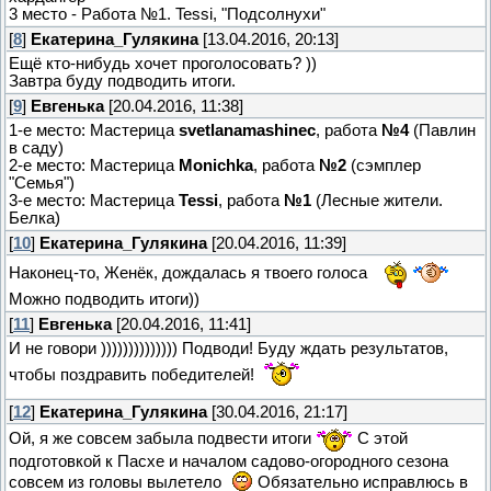
3 место - Работа №1. Tessi, "Подсолнухи"
[
8
]
Екатерина_Гулякина
[13.04.2016, 20:13]
Ещё кто-нибудь хочет проголосовать? ))
Завтра буду подводить итоги.
[
9
]
Евгенька
[20.04.2016, 11:38]
1-е место: Мастерица
svetlanamashinec
, работа
№4
(Павлин
в саду)
2-е место: Мастерица
Monichka
, работа
№2
(сэмплер
"Семья")
3-е место: Мастерица
Tessi
, работа
№1
(Лесные жители.
Белка)
[
10
]
Екатерина_Гулякина
[20.04.2016, 11:39]
Наконец-то, Женёк, дождалась я твоего голоса
Можно подводить итоги))
[
11
]
Евгенька
[20.04.2016, 11:41]
И не говори )))))))))))))) Подводи! Буду ждать результатов,
чтобы поздравить победителей!
[
12
]
Екатерина_Гулякина
[30.04.2016, 21:17]
Ой, я же совсем забыла подвести итоги
С этой
подготовкой к Пасхе и началом садово-огородного сезона
совсем из головы вылетело
Обязательно исправлюсь в