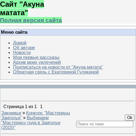
Сайт "Акуна
матата"
Полная версия сайта
Меню сайта
Домой
Об авторе
Новости
Мои первые рассказы
Архив моих увлечений
Подписаться на новости от "Акуна матата"
Обратная связь с Екатериной Гулякиной
Страница
1
из
1
1
Закнижье
»
Конкурс "Мастерицы
Заиголья"
»
Выбираем
"Мастерицу года в Заиголье
(2015)"