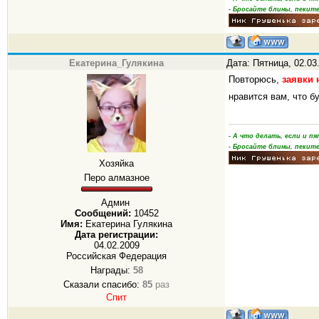
- Бросайте блины, пеките
Екатерина_Гулякина
Дата: Пятница, 02.03
Повторюсь,
заявки 
нравится вам, что б
- А что делать, если и 
- Бросайте блины, пеките
Хозяйка
Перо алмазное
Админ
Сообщений:
10452
Имя:
Екатерина Гулякина
Дата регистрации:
04.02.2009
Российская Федерация
Награды:
58
Сказали спасибо:
85
раз
Спит