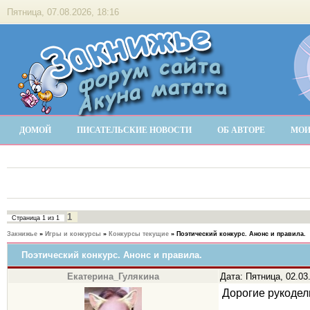
Пятница, 07.08.2026, 18:16
ДОМОЙ
ПИСАТЕЛЬСКИЕ НОВОСТИ
ОБ АВТОРЕ
МОИ
1
Страница
1
из
1
Закнижье
»
Игры и конкурсы
»
Конкурсы текущие
»
Поэтический конкурс. Анонс и правила.
Поэтический конкурс. Анонс и правила.
Екатерина_Гулякина
Дата: Пятница, 02.03
Дорогие рукодел