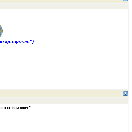
е кривульки")
того ограничения?