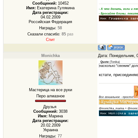
Сообщений:
10452
Имя:
Екатерина Гулякина
- А что делать, если и 
Дата регистрации:
- Бросайте блины, пеките
04.02.2009
Российская Федерация
Награды:
58
Сказали спасибо:
85
раз
Спит
Monichka
Дата: Понедельник, 0
Quote
(
Tonika
)
насколько "свежим" дол
кстати, присоединяю
Мастерица на все руки
Перо алмазное
Все гениальное - просто!
Друзья
@monichka_marina + @monic
Сообщений:
3038
Имя:
Марина
Дата регистрации:
20.02.2009
Украина
Награды:
77