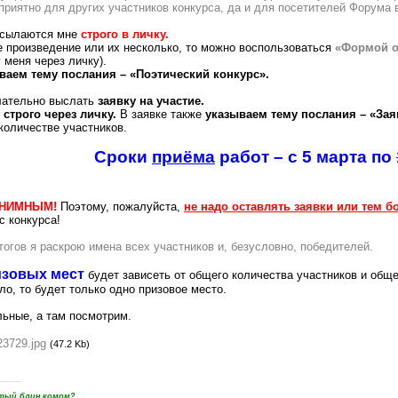
 приятно для других участников конкурса, да и для посетителей Форума 
ысылаются мне
строго в личку.
е произведение или их несколько, то можно воспользоваться
«Формой о
 меня через личку).
ваем тему послания – «Поэтический конкурс».
лательно выслать
заявку на участие.
я
строго через личку.
В заявке также
указываем тему послания – «Зая
количестве участников.
Сроки
приёма
работ – с 5 марта по
НОНИМНЫМ!
Поэтому, пожалуйста,
не надо оставлять заявки или тем 
с конкурса!
огов я раскрою имена всех участников и, безусловно, победителей.
изовых мест
будет зависеть от общего количества участников и обще
ло, то будет только одно призовое место.
льные, а там посмотрим.
23729.jpg
(47.2 Kb)
пятый блин комом?