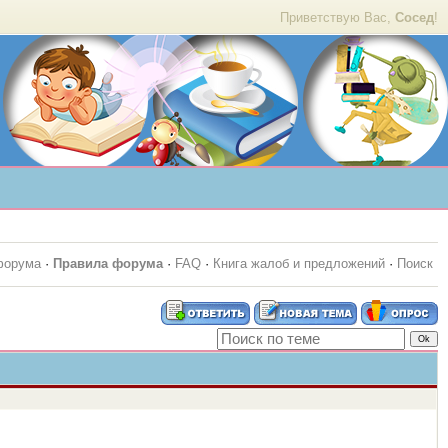
Приветствую Вас,
Сосед
!
форума
·
Правила форума
·
FAQ
·
Книга жалоб и предложений
·
Поиск