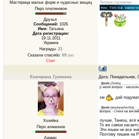
Личная страничка
Мастерица малых форм и чудесных вещиц
Перо платиновое
Друзья
Сообщений:
1026
Имя:
Татьяна
Дата регистрации:
19.11.2011
Украина
Награды:
21
Сказали спасибо:
69
раз
Спит
Екатерина_Гулякина
Дата: Понедельник, 0
Quote
(
Tonika
)
у меня вопрос - наскол
хм
дай подумать
Quote
(
anyanyashechka
)
вопрос - стихи на англ
лучше, Танюш, всё ж
Хозяйка
То же самое касаетс
Перо алмазное
Эти языки не все зн
Поэтому пишем на Р
Админ