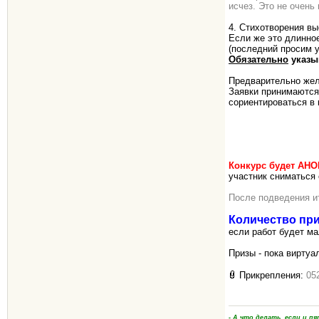
исчез. Это не очень
4. Стихотворения в
Если же это длинно
(последний просим у
Обязательно
указы
Предварительно же
Заявки принимаютс
сориентироваться в 
Конкурс будет А
участник сниматься 
После подведения ит
Количество пр
если работ будет ма
Призы - пока виртуа
Прикрепления:
05
- А что делать, если и 