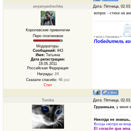
anyanyashechka
Дата: Пятница, 02.03
вопрос - стихи на а
Королевские привилегии
Перо платиновое
*
МОЯ СТРАНИЧКА
*
Победитель ко
Модераторы
Сообщений:
943
Имя:
Татьяна
Дата регистрации:
18.05.2011
Российская Федерация
Награды:
24
Сказали спасибо:
46
раз
Спит
Tonika
Дата: Пятница, 02.03
Грушенька
, у меня
Никогда не знаешь, 
Всегда смотри на вещи
El corazón que ama