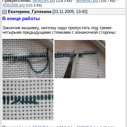
Прикрепления:
8696284.jpg
·
9604050.jpg
·
(119.3 Kb)
(100.7 Kb)
4581666.jpg
(121.5 Kb)
[
2
]
Екатерина_Гулякина
[23.11.2009, 13:42]
В конце работы
Закончив вышивку, ниточку надо пропустить под тремя-
четырьмя предыдущими стежками с изнаночной стороны: