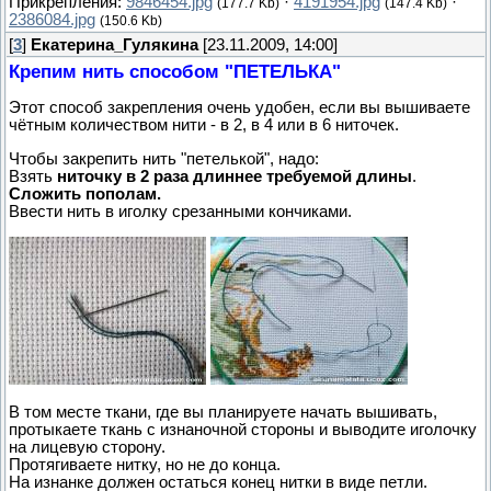
Прикрепления:
9846454.jpg
·
4191954.jpg
·
(177.7 Kb)
(147.4 Kb)
2386084.jpg
(150.6 Kb)
[
3
]
Екатерина_Гулякина
[23.11.2009, 14:00]
Крепим нить способом "ПЕТЕЛЬКА"
Этот способ закрепления очень удобен, если вы вышиваете
чётным количеством нити - в 2, в 4 или в 6 ниточек.
Чтобы закрепить нить "петелькой", надо:
Взять
ниточку в 2 раза длиннее требуемой длины
.
Сложить пополам.
Ввести нить в иголку срезанными кончиками.
В том месте ткани, где вы планируете начать вышивать,
протыкаете ткань с изнаночной стороны и выводите иголочку
на лицевую сторону.
Протягиваете нитку, но не до конца.
На изнанке должен остаться конец нитки в виде петли.