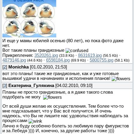
И еще у мамы юбилей осенью (80 лет), но пока фото даже
нет.
Вот такие планы грандиозные
Прикрепления:
3520261.jpg
·
8631619.jpg
·
(33.8 Kb)
(56.5 Kb)
4879146.jpg
·
6598184.jpg
·
5800755.jpg
(44.6 Kb)
(69.9 Kb)
(58.1 Kb)
[
2
]
Monichka
[01.02.2010, 21:53]
вот это планы! такие же грандиозные, как и уже готовые
вышивки! удачи в начинаниях и исполнения планов!
[
3
]
Екатерина_Гулякина
[04.02.2010, 09:10]
Планы не просто грандиозные, а я даже такого слова
подобрать не могу
От всей души желаю их осуществления. Тем более что-то
мне подсказывает, что у Вас всё получится. И очень
надеюсь, что Вы не лишите нас удовольствия наблюдать за
процессами
Лично я буду особенно болеть зо любимую пару фигуристов
и за Лебедя )))) И, конечно, за другие работы тоже ))))