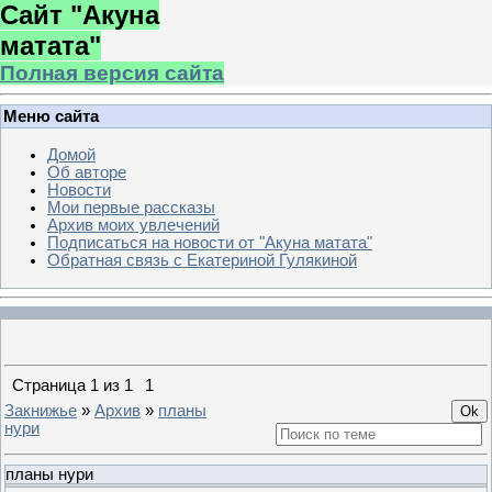
Сайт "Акуна
матата"
Полная версия сайта
Меню сайта
Домой
Об авторе
Новости
Мои первые рассказы
Архив моих увлечений
Подписаться на новости от "Акуна матата"
Обратная связь с Екатериной Гулякиной
Страница
1
из
1
1
Закнижье
»
Архив
»
планы
нури
планы нури