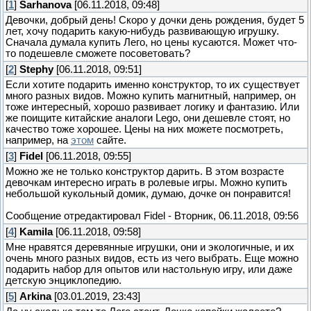
[
1
]
Sarhanova
[06.11.2018, 09:48]
Девочки, добрый день! Скоро у дочки день рождения, будет 5
лет, хочу подарить какую-нибудь развивающую игрушку.
Сначала думала купить Лего, но цены кусаются. Может что-
то подешевле сможете посоветовать?
[
2
]
Stephy
[06.11.2018, 09:51]
Если хотите подарить именно конструктор, то их существует
много разных видов. Можно купить магнитный, например, он
тоже интересный, хорошо развивает логику и фантазию. Или
же поищите китайские аналоги Lego, они дешевле стоят, но
качество тоже хорошее. Цены на них можете посмотреть,
например, на
этом
сайте.
[
3
]
Fidel
[06.11.2018, 09:55]
Можно же не только конструктор дарить. В этом возрасте
девочкам интересно играть в ролевые игры. Можно купить
небольшой кукольный домик, думаю, дочке он понравится!
Сообщение отредактировал
Fidel
-
Вторник, 06.11.2018, 09:56
[
4
]
Kamila
[06.11.2018, 09:58]
Мне нравятся деревянные игрушки, они и экологичные, и их
очень много разных видов, есть из чего выбрать. Еще можно
подарить набор для опытов или настольную игру, или даже
детскую энциклопедию.
[
5
]
Arkina
[03.01.2019, 23:43]