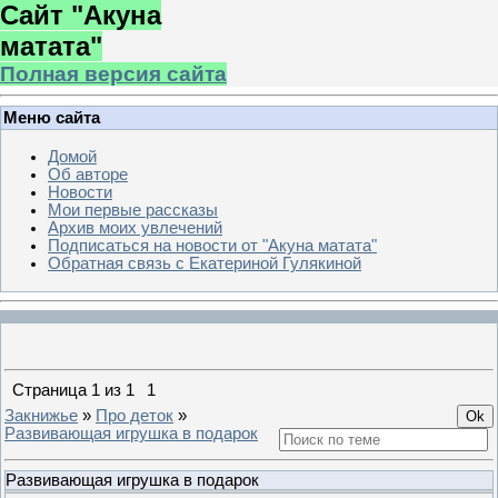
Сайт "Акуна
матата"
Полная версия сайта
Меню сайта
Домой
Об авторе
Новости
Мои первые рассказы
Архив моих увлечений
Подписаться на новости от "Акуна матата"
Обратная связь с Екатериной Гулякиной
Страница
1
из
1
1
Закнижье
»
Про деток
»
Развивающая игрушка в подарок
Развивающая игрушка в подарок