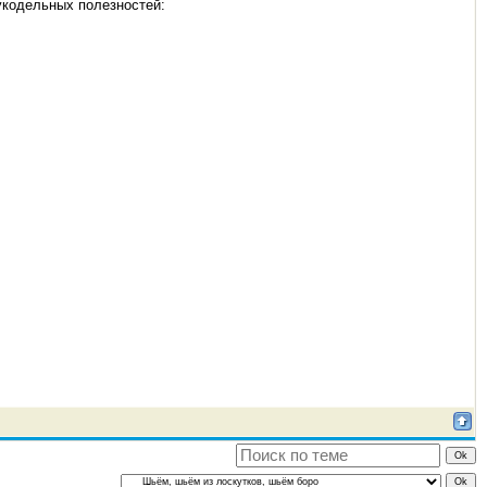
укодельных полезностей: