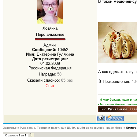
В такой
мешочек-су
Хозяйка
Перо алмазное
Админ
Сообщений:
10452
Имя:
Екатерина Гулякина
Дата регистрации:
04.02.2009
Российская Федерация
А как сделать таку
Награды:
58
Сказали спасибо:
85
раз
Прикрепления:
43
Спит
- А что делать, если и 
- Бросайте блины, пеките
Закнижье
»
Рукоделие. Теория и практика
»
Шьём, шьём из лоскутков, шьём боро
»
Омияге 
1
Страница
1
из
1