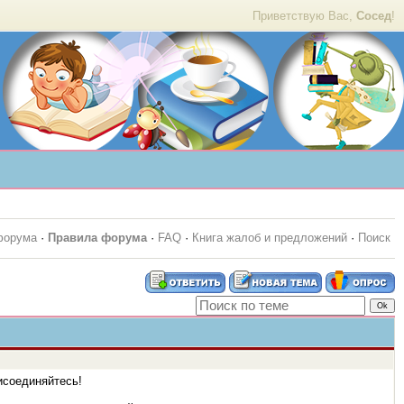
Приветствую Вас,
Сосед
!
форума
·
Правила форума
·
FAQ
·
Книга жалоб и предложений
·
Поиск
исоединяйтесь!