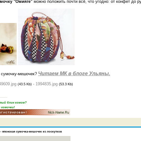
мочку "Омияге"
можно положить почти всё, что угодно: от конфет до р
Читаем МК в блоге Ульяны.
ю сумочку-мешочек?
49609.jpg
·
1994835.jpg
(43.5 Kb)
(53.3 Kb)
пятый блин комом?
 комочки!
- японская сумочка-мешочек из лоскутков