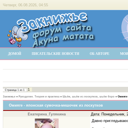
Четверг, 06.08.2026, 04:55
ДОМОЙ
ПИСАТЕЛЬСКИЕ НОВОСТИ
ОБ АВТОРЕ
МОИ
1
Страница
1
из
1
Закнижье
»
Рукоделие. Теория и практика
»
Шьём, шьём из лоскутков, шьём боро
»
Омияге 
Омияге - японская сумочка-мешочек из лоскутков
Екатерина_Гулякина
Дата: Понедельник, 2
Давно приглядываюс