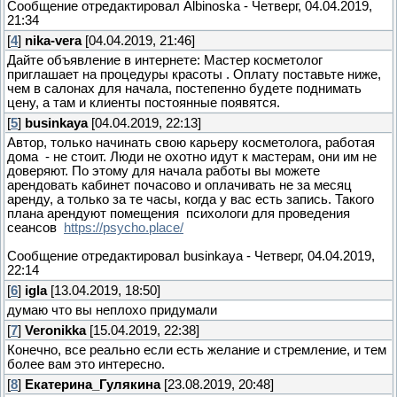
Сообщение отредактировал
Albinoska
-
Четверг, 04.04.2019,
21:34
[
4
]
nika-vera
[04.04.2019, 21:46]
Дайте объявление в интернете: Мастер косметолог
приглашает на процедуры красоты . Оплату поставьте ниже,
чем в салонах для начала, постепенно будете поднимать
цену, а там и клиенты постоянные появятся.
[
5
]
businkaya
[04.04.2019, 22:13]
Автор, только начинать свою карьеру косметолога, работая
дома - не стоит. Люди не охотно идут к мастерам, они им не
доверяют. По этому для начала работы вы можете
арендовать кабинет почасово и оплачивать не за месяц
аренду, а только за те часы, когда у вас есть запись. Такого
плана арендуют помещения психологи для проведения
сеансов
https://psycho.place/
Сообщение отредактировал
businkaya
-
Четверг, 04.04.2019,
22:14
[
6
]
igla
[13.04.2019, 18:50]
думаю что вы неплохо придумали
[
7
]
Veronikka
[15.04.2019, 22:38]
Конечно, все реально если есть желание и стремление, и тем
более вам это интересно.
[
8
]
Екатерина_Гулякина
[23.08.2019, 20:48]