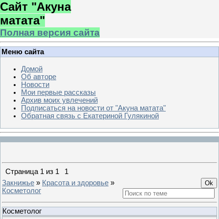
Сайт "Акуна
матата"
Полная версия сайта
Меню сайта
Домой
Об авторе
Новости
Мои первые рассказы
Архив моих увлечений
Подписаться на новости от "Акуна матата"
Обратная связь с Екатериной Гулякиной
Страница
1
из
1
1
Закнижье
»
Красота и здоровье
»
Косметолог
Косметолог