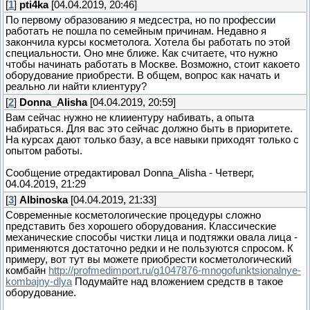
[
1
]
pti4ka
[04.04.2019, 20:46]
По первому образованию я медсестра, но по профессии
работать не пошла по семейным причинам. Недавно я
закончила курсы косметолога. Хотела бы работать по этой
специальности. Оно мне ближе. Как считаете, что нужно
чтобы начинать работать в Москве. Возможно, стоит какоето
оборудование приобрести. В общем, вопрос как начать и
реально ли найти клиентуру?
[
2
]
Donna_Alisha
[04.04.2019, 20:59]
Вам сейчас нужно не клииентуру набивать, а опыта
набираться. Для вас это сейчас должно быть в приоритете.
На курсах дают только базу, а все навыки приходят только с
опытом работы.
Сообщение отредактировал
Donna_Alisha
-
Четверг,
04.04.2019, 21:29
[
3
]
Albinoska
[04.04.2019, 21:33]
Современные косметологические процедуры сложно
представить без хорошего оборудования. Классические
механические способы чистки лица и подтяжки овала лица -
применяются достаточно редки и не пользуются спросом. К
примеру, вот тут вы можете приобрести косметологический
комбайн
http://profmedimport.ru/g1047876-mnogofunktsionalnye-
kombajny-dlya
Подумайте над вложением средств в такое
оборудование.