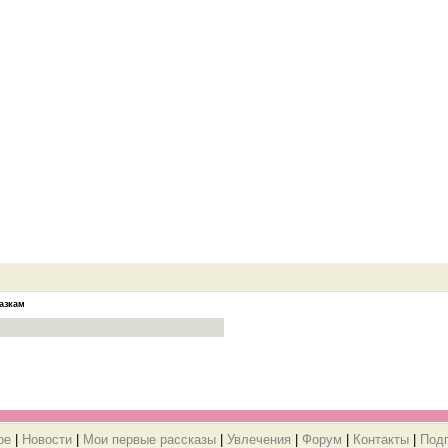
азкам
ре
|
Новости
|
Мои первые рассказы
|
Увлечения
|
Форум
|
Контакты
|
Под