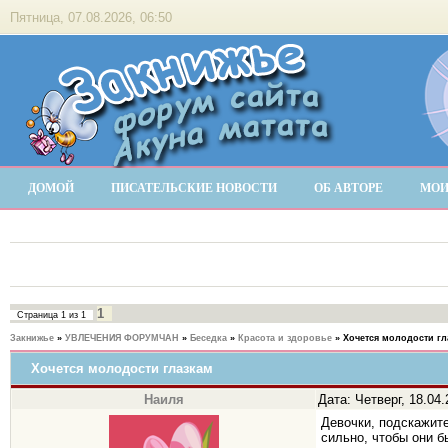
Пятница, 07.08.2026, 06:50
ДОМОЙ
ПИСАТЕЛЬСКИЕ НОВОСТИ
ОБ АВТОРЕ
МОИ
1
Страница
1
из
1
Закнижье
»
УВЛЕЧЕНИЯ ФОРУМЧАН
»
Беседка
»
Красота и здоровье
»
Хочется молодости гл
Хочется молодости глазкам
Наиля
Дата: Четверг, 18.04
Девочки, подскажите
сильно, чтобы они б