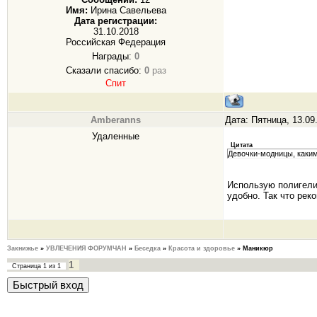
Имя:
Ирина Савельева
Дата регистрации:
31.10.2018
Российская Федерация
Награды:
0
Сказали спасибо:
0
раз
Спит
Amberanns
Дата: Пятница, 13.09
Удаленные
Цитата
Девочки-модницы, каким
Использую полигели 
удобно. Так что рек
Закнижье
»
УВЛЕЧЕНИЯ ФОРУМЧАН
»
Беседка
»
Красота и здоровье
»
Маникюр
1
Страница
1
из
1