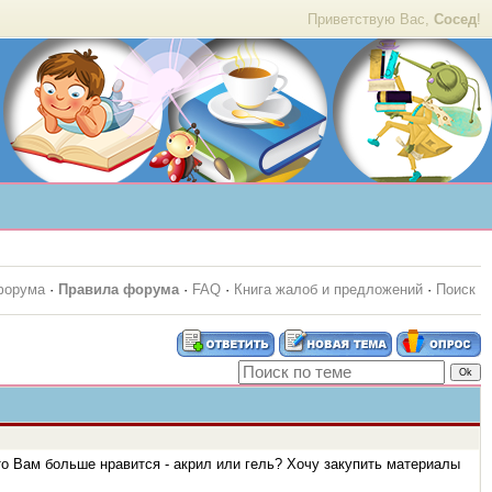
Приветствую Вас,
Сосед
!
форума
·
Правила форума
·
FAQ
·
Книга жалоб и предложений
·
Поиск
 Вам больше нравится - акрил или гель? Хочу закупить материалы