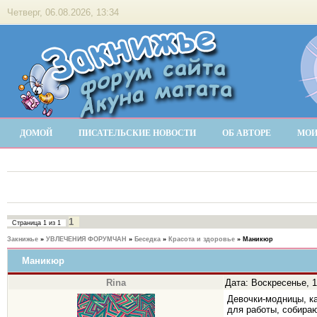
Четверг, 06.08.2026, 13:34
ДОМОЙ
ПИСАТЕЛЬСКИЕ НОВОСТИ
ОБ АВТОРЕ
МОИ
1
Страница
1
из
1
Закнижье
»
УВЛЕЧЕНИЯ ФОРУМЧАН
»
Беседка
»
Красота и здоровье
»
Маникюр
Маникюр
Rina
Дата: Воскресенье, 1
Девочки-модницы, к
для работы, собира