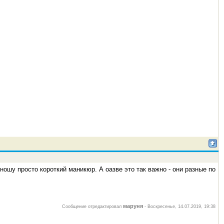
ошу просто короткий маникюр. А оазве это так важно - они разные по
маруня
Сообщение отредактировал
-
Воскресенье, 14.07.2019, 19:38