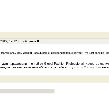
.2019, 12:12 | Сообщение #
7
 материалом Вам делают наращивание и моделирование ногтей? Что Вам больше нрави
для наращивания ногтей от Global Fashion Professional. Качество отличн
омендую на него внимание обратить, я себе его тут
https://pronogti.ru
зака