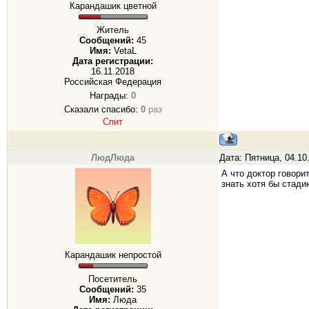
Карандашик цветной
Житель
Сообщений:
45
Имя:
VetaL
Дата регистрации:
16.11.2018
Российская Федерация
Награды:
0
Сказали спасибо:
0
раз
Спит
ЛюдЛюда
Дата: Пятница, 04.10
А что доктор говори
знать хотя бы стади
Карандашик непростой
Посетитель
Сообщений:
35
Имя:
Люда