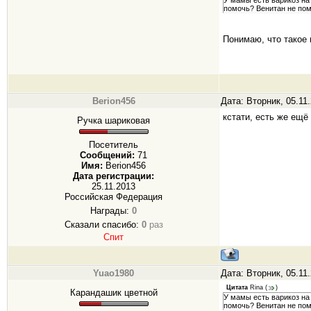
У мамы есть варикоз на 
помочь? Венитан не пом
Понимаю, что такое н
Berion456
Дата: Вторник, 05.11
кстати, есть же ещё
Ручка шариковая
Посетитель
Сообщений:
71
Имя:
Berion456
Дата регистрации:
25.11.2013
Российская Федерация
Награды:
0
Сказали спасибо:
0
раз
Спит
Yuao1980
Дата: Вторник, 05.11
Цитата
Rina
(
)
Карандашик цветной
У мамы есть варикоз на 
помочь? Венитан не пом