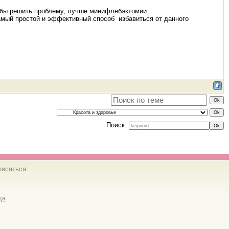
тобы решить проблему, лучше минифлебэктомии
амый простой и эффективный способ избавиться от данного
Поиск:
писаться
да