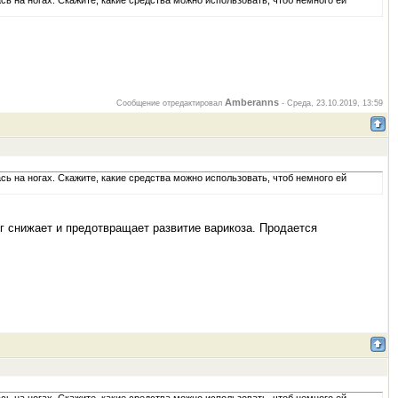
сь на ногах. Скажите, какие средства можно использовать, чтоб немного ей
Amberanns
Сообщение отредактировал
-
Среда, 23.10.2019, 13:59
сь на ногах. Скажите, какие средства можно использовать, чтоб немного ей
ог снижает и предотвращает развитие варикоза. Продается