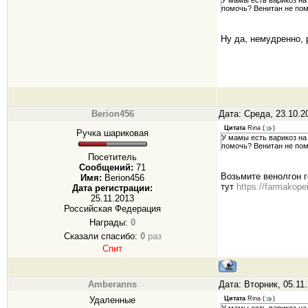
У мамы есть варикоз на 
помочь? Венитан не пом
Ну да, немудренно, 
Berion456
Дата: Среда, 23.10.2
Цитата
Rina
(
)
Ручка шариковая
У мамы есть варикоз на 
помочь? Венитан не пом
Посетитель
Сообщений:
71
Возьмите венолгон г
Имя:
Berion456
тут
https://farmakopei
Дата регистрации:
25.11.2013
Российская Федерация
Награды:
0
Сказали спасибо:
0
раз
Спит
Amberanns
Дата: Вторник, 05.11
Удаленные
Цитата
Rina
(
)