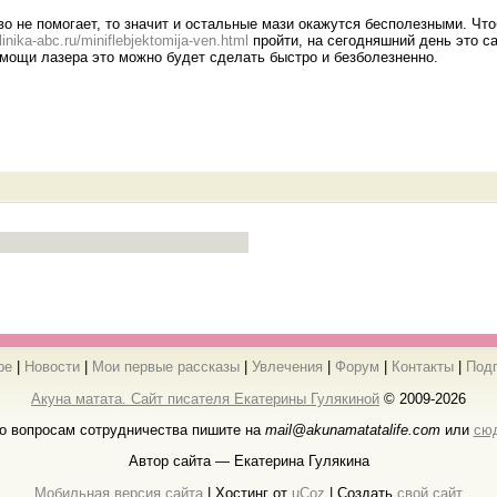
во не помогает, то значит и остальные мази окажутся бесполезными. Ч
klinika-abc.ru/miniflebjektomija-ven.html
пройти, на сегодняшний день это с
омощи лазера это можно будет сделать быстро и безболезненно.
ре
|
Новости
|
Мои первые рассказы
|
Увлечения
|
Форум
|
Контакты
|
Под
Акуна матата. Сайт писателя Екатерины Гулякиной
© 2009-2026
о вопросам сотрудничества пишите на
mail@akunamatatalife.com
или
сю
Автор сайта — Екатерина Гулякина
Мобильная версия сайта
|
Хостинг от
uCoz
| Создать
свой сайт