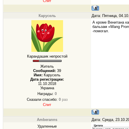
Спит
Карусель
Дата: Пятница, 04.10
А кроме Венитана ка
бальзам «Wang Рro
-помогал.
Карандашик непростой
Житель
Сообщений:
39
Имя:
Карусель
Дата регистрации:
11.10.2018
Украина
Награды:
0
Сказали спасибо:
0
раз
Спит
Amberanns
Дата: Среда, 23.10.2
Удаленные
Цитата