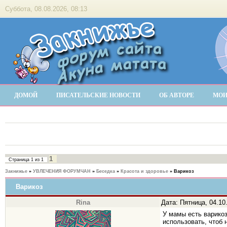
Суббота, 08.08.2026, 08:13
ДОМОЙ
ПИСАТЕЛЬСКИЕ НОВОСТИ
ОБ АВТОРЕ
МОИ
1
Страница
1
из
1
Закнижье
»
УВЛЕЧЕНИЯ ФОРУМЧАН
»
Беседка
»
Красота и здоровье
»
Варикоз
Варикоз
Rina
Дата: Пятница, 04.10
У мамы есть варикоз
использовать, чтоб 