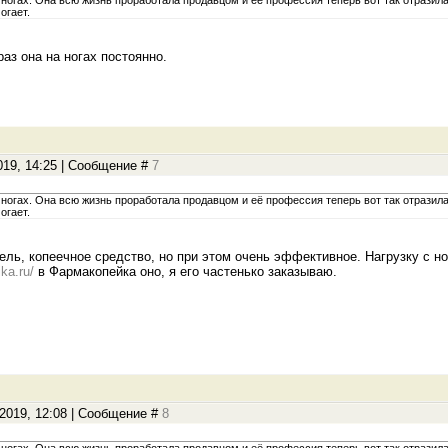
ногах. Она всю жизнь проработала продавцом и её профессия теперь вот так отразила
огает.
раз она на ногах постоянно.
019, 14:25 | Сообщение #
7
ногах. Она всю жизнь проработала продавцом и её профессия теперь вот так отразила
огает.
ель, копеечное средство, но при этом очень эффективное. Нагрузку с н
ka.ru/
в Фармакопейка оно, я его частенько заказываю.
.2019, 12:08 | Сообщение #
8