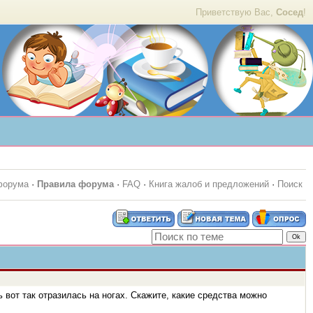
Приветствую Вас,
Сосед
!
форума
·
Правила форума
·
FAQ
·
Книга жалоб и предложений
·
Поиск
 вот так отразилась на ногах. Скажите, какие средства можно