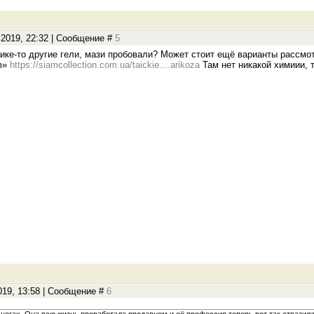
.2019, 22:32 | Сообщение #
5
ике-то другие гели, мази пробовали? Может стоит ещё варианты рассмот
m»
https://siamcollection.com.ua/taickie....arikoza
Там нет никакой химиии, 
019, 13:58 | Сообщение #
6