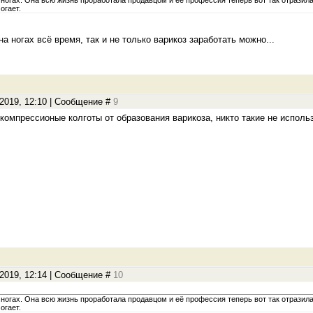
ногах. Она всю жизнь проработала продавцом и её профессия теперь вот так отразила
огает.
а ногах всё время, так и не только варикоз заработать можно...
.2019, 12:10 | Сообщение #
9
 компрессионые колготы от образования варикоза, никто такие не исполь
.2019, 12:14 | Сообщение #
10
ногах. Она всю жизнь проработала продавцом и её профессия теперь вот так отразила
огает.