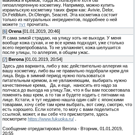
макияжа и кремов, тогда используйте хотя бы
гипоаллергенную косметику. Например, можно купить
израильскую косметику таких фирм как: Avivie, Delor,
Dr.Feldblum, Dr.Olengin, Seacret. Эта косметика состоит
только из натуральных ингредиентов, подробнее о ней
можете
тут
прочитать.
[
6
]
Orena
[01.01.2019, 20:46]
Я сама зимой страдаю, на улицу хоть не выходи. У меня
вообще кожа сухая, и не все крема подходят, уже столько
всего перепробовала. То не увлажняет, кожа шелушится
после улицы, то аллергия, в общем ужас.
[
7
]
Berona
[01.01.2019, 20:54]
Здесь два варианта, либо у вас действительно аллергия на
вашу косметику, либо вы не правильно подобрали крем для
лица. Ведь в зимний период нужно пользоваться
питательным кремом, а не увлажняющим, выбирать нужно
качественные крема, Да, и еще, наносить его надо за
полчаса до выхода на улицу.Так, что я бы вам посоветовала
поменять ваш крем, а то так и будете ходить с пятнами на
лице. Кстати, я тут недавно нашла один сайт с японскими
товарами, хочу себе там крем выбрать, вот сижу, смотрю, что
есть хорошего. Если хотите, то могу с вами поделиться
ссылкой, может, и вы себе что присмотрите, здесь
посмотрите
https://www.fukuoka.ru/
.
Сообщение отредактировал
Berona
-
Вторник, 01.01.2019,
20:55