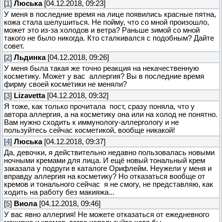
[
1
]
Люська
[04.12.2018, 09:23]
У меня в последние время на лице появились красные пятна,
кожа стала шелушиться. Не пойму, что со мной произошло,
может это из-за холодов и ветра? Раньше зимой со мной
такого не было никогда. Кто сталкивался с подобным? Дайте
совет.
[
2
]
Льдинка
[04.12.2018, 09:26]
У меня была такая же точно реакция на некачественную
косметику. Может у вас аллергия? Вы в последние время
фирму своей косметики не меняли?
[
3
]
Lizavetta
[04.12.2018, 09:32]
Я тоже, как только прочитала пост, сразу поняла, что у
автора аллергия, а на косметику она или на холод не понятно.
Вам нужно сходить к иммунологу-аллергологу и не
пользуйтесь сейчас косметикой, вообще никакой!
[
4
]
Люська
[04.12.2018, 09:37]
Да, девочки, я действительно недавно пользовалась новыми
ночными кремами для лица. И ещё новый тональный крем
заказала у подруги в каталоге Орифлейм. Неужели у меня и
вправду аллергия на косметику? Но отказаться вообще от
кремов и тонального сейчас я не смогу, не представляю, как
ходить на работу без макияжа...
[
5
]
Виола
[04.12.2018, 09:46]
У вас явно аллергия! Не можете отказаться от ежедневного