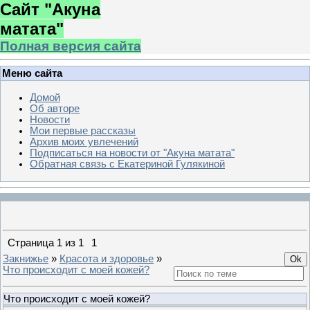
Сайт "Акуна
матата"
Полная версия сайта
Меню сайта
Домой
Об авторе
Новости
Мои первые рассказы
Архив моих увлечений
Подписаться на новости от "Акуна матата"
Обратная связь с Екатериной Гулякиной
Страница
1
из
1
1
Закнижье
»
Красота и здоровье
»
Что происходит с моей кожей?
Что происходит с моей кожей?