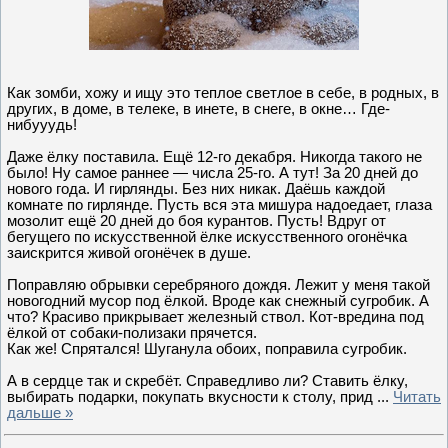
Как зомби, хожу и ищу это теплое светлое в себе, в родных, в
других, в доме, в телеке, в инете, в снеге, в окне… Где-
нибууудь!
Даже ёлку поставила. Ещё 12-го декабря. Никогда такого не
было! Ну самое раннее — числа 25-го. А тут! За 20 дней до
нового года. И гирлянды. Без них никак. Даёшь каждой
комнате по гирлянде. Пусть вся эта мишура надоедает, глаза
мозолит ещё 20 дней до боя курантов. Пусть! Вдруг от
бегущего по искусственной ёлке искусственного огонёчка
заискрится живой огонёчек в душе.
Поправляю обрывки серебряного дождя. Лежит у меня такой
новогодний мусор под ёлкой. Вроде как снежный сугробик. А
что? Красиво прикрывает железный ствол. Кот-вредина под
ёлкой от собаки-полизаки прячется.
Как же! Спрятался! Шуганула обоих, поправила сугробик.
А в сердце так и скребёт. Справедливо ли? Ставить ёлку,
выбирать подарки, покупать вкусности к столу, прид
...
Читать
дальше »