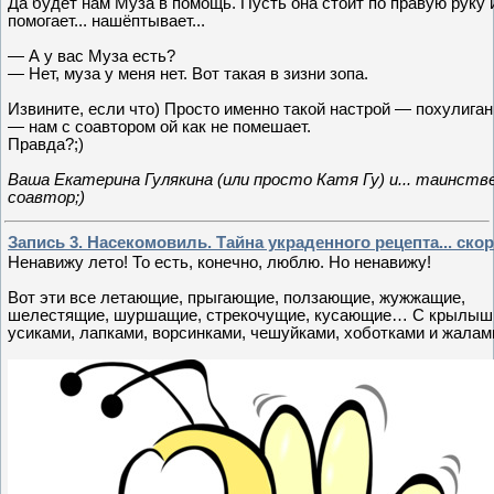
Да будет нам Муза в помощь. Пусть она стоит по правую руку 
помогает... нашёптывает...
— А у вас Муза есть?
— Нет, муза у меня нет. Вот такая в зизни зопа.
Извините, если что) Просто именно такой настрой — похулиган
— нам с соавтором ой как не помешает.
Правда?;)
Ваша Екатерина Гулякина (или просто Катя Гу) и... таинств
соавтор;)
Запись 3. Насекомовиль. Тайна украденного рецепта... скоро
Ненавижу лето! То есть, конечно, люблю. Но ненавижу!
Вот эти все летающие, прыгающие, ползающие, жужжащие,
шелестящие, шуршащие, стрекочущие, кусающие… С крылыш
усиками, лапками, ворсинками, чешуйками, хоботками и жала