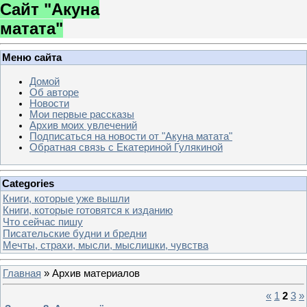
Сайт "Акуна
матата"
Меню сайта
Домой
Об авторе
Новости
Мои первые рассказы
Архив моих увлечений
Подписаться на новости от "Акуна матата"
Обратная связь с Екатериной Гулякиной
Categories
Книги, которые уже вышли
Книги, которые готовятся к изданию
Что сейчас пишу
Писательские будни и бредни
Мечты, страхи, мысли, мыслишки, чувства
Главная
»
Архив материалов
«
1
2
3
»