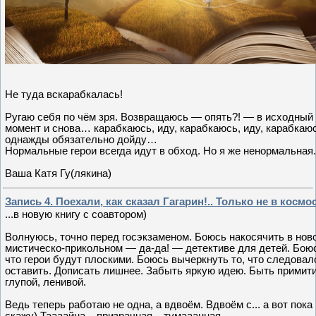
Не туда вскарабкалась!
Ругаю себя по чём зря. Возвращаюсь — опять?! — в исходный
момент и снова… карабкаюсь, иду, карабкаюсь, иду, карабка
однажды обязательно дойду…
Нормальные герои всегда идут в обход. Но я же ненормальная.
Ваша Катя Гу(лякина)
Запись 4. Поехали, как сказал Гагарин!.. Только не в космос,
...в новую книгу с соавтором)
Волнуюсь, точно перед госэкзаменом. Боюсь накосячить в нов
мистическо-прикольном — да-да! — детективе для детей. Бою
что герои будут плоскими. Боюсь вычеркнуть то, что следовал
оставить. Дописать лишнее. Забыть яркую идею. Быть примити
глупой, ленивой.
Ведь теперь работаю не одна, а вдвоём. Вдвоём с... а вот пока