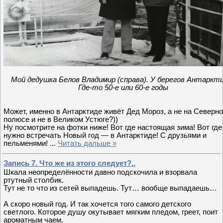
Мой дедушка Белов Владимир (справа). У берегов Антаркт
Где-то 50-е или 60-е годы
Может, именно в Антарктиде живёт Дед Мороз, а не на Северн
полюсе и не в Великом Устюге?))
Ну посмотрите на фотки ниже! Вот где настоящая зима! Вот где
нужно встречать Новый год — в Антарктиде! С друзьями и
пельменями!
...
Читать дальше »
Запись 7. Что же из этого следует?..
Шкала неопределённости давно подскочила и взорвала
ртутный столбик.
Тут не то что из сетей выпадешь. Тут… вообще выпадаешь…
А скоро новый год. И так хочется того самого детского
светлого. Которое душу окутывает мягким пледом, греет, поит
ароматным чаем.