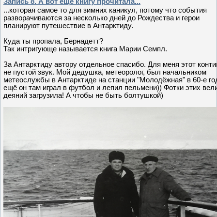
Запись 8. А вот ещё книгу прочитала...
...которая самое то для зимних каникул, потому что события
разворачиваются за несколько дней до Рождества и герои
планируют путешествие в Антарктиду.
Куда ты пропала, Бернадетт?
Так интригующе называется книга Марии Семпл.
За Антарктиду автору отдельное спасибо. Для меня этот конти
не пустой звук. Мой дедушка, метеоролог, был начальником
метеослужбы в Антарктиде на станции "Молодёжная" в 60-е го
ещё он там играл в футбол и лепил пельмени)) Фотки этих вел
деяний загрузила! А чтобы не быть болтушкой)