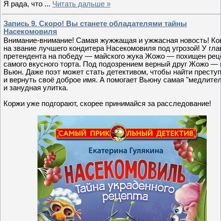
Я рада, что
...
Читать дальше »
Запись 9. Скоро! Вы станете обладателями тайны
Насекомовиля
Внимание-внимание! Самая жужжащая и ужжасная новость! Ко
на звание лучшего кондитера Насекомовиля под угрозой! У гла
претендента на победу — майского жука Жожо — похищен рец
самого вкусного торта. Под подозрением верный друг Жожо —
Вьюн. Даже поэт может стать детективом, чтобы найти престу
и вернуть своё доброе имя. А помогает Вьюну самая "медлите
и занудная улитка.
Коржи уже подгорают, скорее принимайся за расследование!