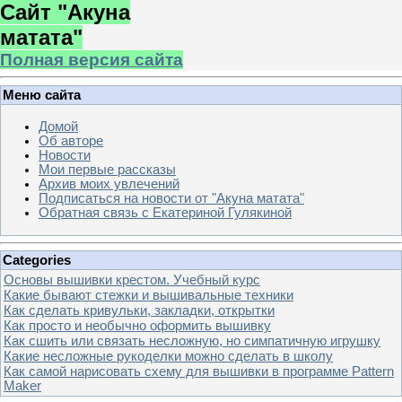
Сайт "Акуна
матата"
Полная версия сайта
Меню сайта
Домой
Об авторе
Новости
Мои первые рассказы
Архив моих увлечений
Подписаться на новости от "Акуна матата"
Обратная связь с Екатериной Гулякиной
Categories
Основы вышивки крестом. Учебный курс
Какие бывают стежки и вышивальные техники
Как сделать кривульки, закладки, открытки
Как просто и необычно оформить вышивку
Как сшить или связать несложную, но симпатичную игрушку
Какие несложные рукоделки можно сделать в школу
Как самой нарисовать схему для вышивки в программе Pattern
Maker