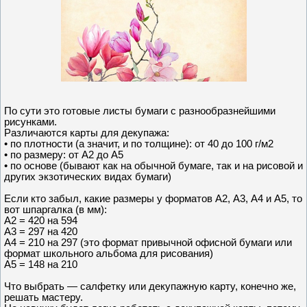
По сути это готовые листы бумаги с разнообразнейшими
рисунками.
Различаются карты для декупажа:
• по плотности (а значит, и по толщине): от 40 до 100 г/м2
• по размеру: от А2 до А5
• по основе (бывают как на обычной бумаге, так и на рисовой и
других экзотических видах бумаги)
Если кто забыл, какие размеры у форматов А2, А3, А4 и А5, то
вот шпаргалка (в мм):
А2 = 420 на 594
А3 = 297 на 420
А4 = 210 на 297 (это формат привычной офисной бумаги или
формат школьного альбома для рисования)
А5 = 148 на 210
Что выбрать — салфетку или декупажную карту, конечно же,
решать мастеру.