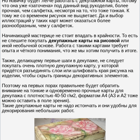
Но новичку будет легче работать с декупажной карты, потому
что она уже «заточена» под данный вид рукоделия, более
прочная, чем салфетка, несмотря на то, что тоже тонкая. К
тому же со временем рисунок не выцветает. Да и выбор
иллюстраций у таких карт может оказаться более
разнообразным, чем у салфеток.
Начинающей мастерице не стоит впадать в крайности. То есть
не спешите покупать
декупажные карты на рисовой
или
иной необычной основе. Работа с такими картами требует
опыта и чёткого понимания, что же мы хотим получить в итоге.
Также, делающему первые шаги в декупаже, не следует
покупать очень плотную декупажную карту, у которой
придётся разъединять слои или шлифовать края рисунка на
изделии, чтобы скрыть границы декоративных элементов.
Поэтому на первых порах правильнее будет обратить
внимание на тонкие и одновременно прочные карты для
декупажа с плотностью 40-50 г/м2, форматом А4 (А3 и А2 тоже
можно оставить в поле зрения).
Такие декупажные карты не надо истончать и они удобны для
декорирования небольших работ.