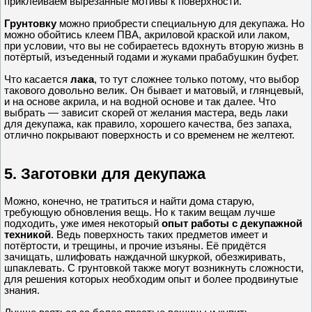
приклеиваем вырезанные мотивы к поверхности.
Грунтовку
можно приобрести специальную для декупажа. Но
можно обойтись клеем ПВА, акриловой краской или лаком,
при условии, что вы не собираетесь вдохнуть вторую жизнь в
потёртый, изъеденный годами и жуками прабабушкин буфет.
Что касается
лака
, то тут сложнее только потому, что выбор
такового довольно велик. Он бывает и матовый, и глянцевый,
и на основе акрила, и на водной основе и так далее. Что
выбрать — зависит скорей от желания мастера, ведь лаки
для декупажа, как правило, хорошего качества, без запаха,
отлично покрывают поверхность и со временем не желтеют.
5. Заготовки для декупажа
Можно, конечно, не тратиться и найти дома старую,
требующую обновления вещь. Но к таким вещам лучше
подходить, уже имея некоторый
опыт работы с декупажной
техникой
. Ведь поверхность таких предметов имеет и
потёртости, и трещины, и прочие изъяны. Её придётся
зачищать, шлифовать наждачной шкуркой, обезжиривать,
шпаклевать. С грунтовкой также могут возникнуть сложности,
для решения которых необходим опыт и более продвинутые
знания.