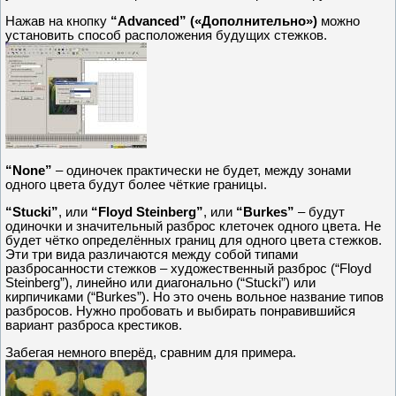
Нажав на кнопку
“Advanced” («Дополнительно»)
можно
установить способ расположения будущих стежков.
“None”
– одиночек практически не будет, между зонами
одного цвета будут более чёткие границы.
“Stucki”
, или
“Floyd Steinberg”
, или
“Burkes”
– будут
одиночки и значительный разброс клеточек одного цвета. Не
будет чётко определённых границ для одного цвета стежков.
Эти три вида различаются между собой типами
разбросанности стежков – художественный разброс (“Floyd
Steinberg”), линейно или диагонально (“Stucki”) или
кирпичиками (“Burkes”). Но это очень вольное название типов
разбросов. Нужно пробовать и выбирать понравившийся
вариант разброса крестиков.
Забегая немного вперёд, сравним для примера.