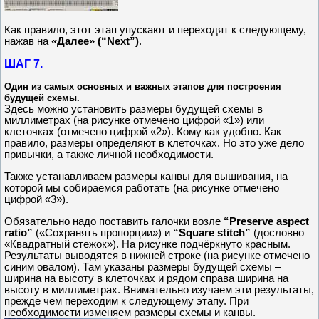
Как правило, этот этап упускают и переходят к следующему,
нажав на
«Далее» (“Next”)
.
ШАГ 7.
Один из самых основных и важных этапов для построения
будущей схемы.
Здесь можно установить размеры будущей схемы в
миллиметрах (на рисунке отмечено цифрой «1») или
клеточках (отмечено цифрой «2»). Кому как удобно. Как
правило, размеры определяют в клеточках. Но это уже дело
привычки, а также личной необходимости.
Также устанавливаем размеры канвы для вышивания, на
которой мы собираемся работать (на рисунке отмечено
цифрой «3»).
Обязательно надо поставить галочки возле
“Preserve aspect
ratio”
(«Сохранять пропорции») и
“Square stitch”
(дословно
«Квадратный стежок»). На рисунке подчёркнуто красным.
Результаты выводятся в нижней строке (на рисунке отмечено
синим овалом). Там указаны размеры будущей схемы –
ширина на высоту в клеточках и рядом справа ширина на
высоту в миллиметрах. Внимательно изучаем эти результаты,
прежде чем переходим к следующему этапу. При
необходимости изменяем размеры схемы и канвы.