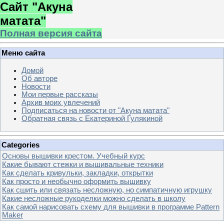
Сайт "Акуна
матата"
Полная версия сайта
Меню сайта
Домой
Об авторе
Новости
Мои первые рассказы
Архив моих увлечений
Подписаться на новости от "Акуна матата"
Обратная связь с Екатериной Гулякиной
Categories
Основы вышивки крестом. Учебный курс
Какие бывают стежки и вышивальные техники
Как сделать кривульки, закладки, открытки
Как просто и необычно оформить вышивку
Как сшить или связать несложную, но симпатичную игрушку
Какие несложные рукоделки можно сделать в школу
Как самой нарисовать схему для вышивки в программе Pattern
Maker