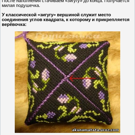
После наполнения стачиваем «зигугу» до конца. Получается
милая подушечка.
У классической «зигугу» вершиной служит место
соединения углов квадрата, к которому и прикрепляется
верёвочка: