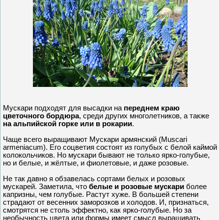
Мускари подходят для высадки на
переднем краю
цветочного бордюра
, среди других многолетников, а также
на альпийской горке или в рокарии
.
Чаще всего выращивают Мускари армянский (Muscari
armeniacum). Его соцветия состоят из голубых с белой каймой
колокольчиков. Но мускари бывают не только ярко-голубые,
но и белые, и жёлтые, и фиолетовые, и даже розовые.
Не так давно я обзавелась сортами белых и розовых
мускарей. Заметила, что
белые и розовые мускари
более
капризны, чем голубые. Растут хуже. В большей степени
страдают от весенних заморозков и холодов. И, признаться,
смотрятся не столь эффектно, как ярко-голубые. Но за
необычность цвета или формы имеет смысл выращивать