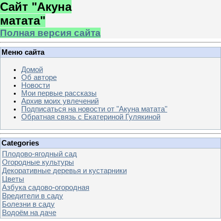
Сайт "Акуна
матата"
Полная версия сайта
Меню сайта
Домой
Об авторе
Новости
Мои первые рассказы
Архив моих увлечений
Подписаться на новости от "Акуна матата"
Обратная связь с Екатериной Гулякиной
Categories
Плодово-ягодный сад
Огородные культуры
Декоративные деревья и кустарники
Цветы
Азбука садово-огородная
Вредители в саду
Болезни в саду
Водоём на даче