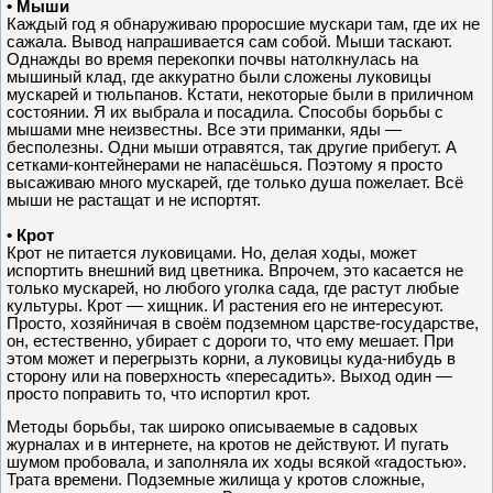
• Мыши
Каждый год я обнаруживаю проросшие мускари там, где их не
сажала. Вывод напрашивается сам собой. Мыши таскают.
Однажды во время перекопки почвы натолкнулась на
мышиный клад, где аккуратно были сложены луковицы
мускарей и тюльпанов. Кстати, некоторые были в приличном
состоянии. Я их выбрала и посадила. Способы борьбы с
мышами мне неизвестны. Все эти приманки, яды —
бесполезны. Одни мыши отравятся, так другие прибегут. А
сетками-контейнерами не напасёшься. Поэтому я просто
высаживаю много мускарей, где только душа пожелает. Всё
мыши не растащат и не испортят.
• Крот
Крот не питается луковицами. Но, делая ходы, может
испортить внешний вид цветника. Впрочем, это касается не
только мускарей, но любого уголка сада, где растут любые
культуры. Крот — хищник. И растения его не интересуют.
Просто, хозяйничая в своём подземном царстве-государстве,
он, естественно, убирает с дороги то, что ему мешает. При
этом может и перегрызть корни, а луковицы куда-нибудь в
сторону или на поверхность «пересадить». Выход один —
просто поправить то, что испортил крот.
Методы борьбы, так широко описываемые в садовых
журналах и в интернете, на кротов не действуют. И пугать
шумом пробовала, и заполняла их ходы всякой «гадостью».
Трата времени. Подземные жилища у кротов сложные,