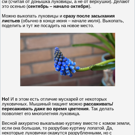
см (считая от донышка луковицы, а не от верхушки). Делают
это осенью (
сентябрь – начало октября
).
Можно выкопать луковицы и
сразу после засыхания
листьев
(обычно в конце июня – начале июля). Выкопать,
поделить и тут же посадить на новое место.
Но!
И в этом есть отличие мускарей от некоторых
луковичных. Мышиный гиацинт можно
рассаживать/
пересаживать даже во время цветения
. Так делать
позволяет его многолетняя луковица.
Весной аккуратно выкапываю куртину вместе с комом земли,
если она большая, то разрубаю куртину лопатой. Да,
некоторые луковички окажутся разрубленными, но с