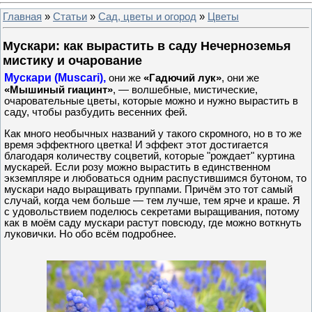
Главная
»
Статьи
»
Сад, цветы и огород
»
Цветы
Мускари: как вырастить в саду Нечерноземья
мистику и очарование
Мускари (Muscari),
они же
«Гадючий лук»
, они же
«Мышиный гиацинт»
, — волшебные, мистические,
очаровательные цветы, которые можно и нужно вырастить в
саду, чтобы разбудить весенних фей.
Как много необычных названий у такого скромного, но в то же
время эффектного цветка! И эффект этот достигается
благодаря количеству соцветий, которые "рождает" куртина
мускарей. Если розу можно вырастить в единственном
экземпляре и любоваться одним распустившимся бутоном, то
мускари надо выращивать группами. Причём это тот самый
случай, когда чем больше — тем лучше, тем ярче и краше. Я
с удовольствием поделюсь секретами выращивания, потому
как в моём саду мускари растут повсюду, где можно воткнуть
луковички. Но обо всём подробнее.