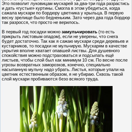
Это позволит луковицам мускарей за два-три года разрастись
и дать «густые» куртины. Смогла в этом убедиться, когда
сажала мускари по бордюру цветника у крыльца. В первую
весну зрелище было бедненьким. Зато через два года бордюр
так разросся, что просто не верилось.
В первый год посадки можно
замульчировать
(то есть
прикрыть листовым опадом), если не уверены, что снега
будет достаточно. Так как я сажаю мускари среди деревьев и
кустарников, то посадки не мульчирую. Мускарям в качестве
укрытия вполне хватает опавшей листвы. Для душевного
спокойствия можно подстраховаться и подсыпать ещё
листьев, чтобы слой был как минимум 10 см. По весне после
угрозы возвратных заморозков, конечно, специально
насыпанную мульчу надо убрать. Листья, которые упали на
цветник естественным образом, я не убираю. Сквозь такой
слой мускари пробиваются безо всякого труда.