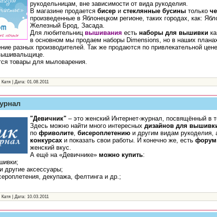
рукодельницам, вне зависимости от вида рукоделия.
В магазине продается
бисер
и
стеклянные бусины
только
че
произведенные в Яблонецком регионе, таких городах, как: Ябл
Железный Брод, Засада.
Для любительниц
вышивания
есть
наборы для вышивки
ка
в основном мы продаем наборы Dimensions, но в наших плана
ение разных производителей. Так же продаются по привлекательной цен
вышивальщице.
тся товары для мыловарения.
 Катя | Дата:
01.08.2011
журнал
"Девичник"
– это женский Интернет-журнал, посвящённый в т
Здесь можно найти много интересных
дизайнов для вышивк
по
фриволите
,
бисероплетению
и другим видам рукоделия, 
конкурсах
и показать свои работы. И конечно же, есть
фору
женский вкус.
А ещё на «Девичнике»
можно купить
:
шивки;
и другие аксессуары;
сероплетения, декупажа, фелтинга и др.;
 Катя | Дата:
10.03.2011