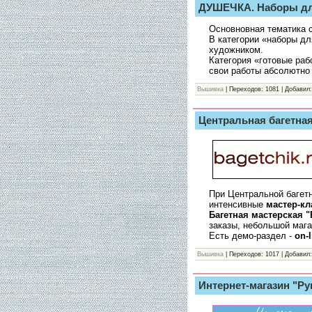
ДУШЕЧКА. Наборы д
Основновная тематика с
В категории «наборы д
художником.
Категория «готовые раб
свои работы абсолютно
Вышивка
| Переходов: 1081 | Добавил:
Центральная багетная
При Центральной багетн
интенсивные
мастер-к
Багетная мастерская "
заказы, небольшой мага
Есть демо-раздел -
on-
Вышивка
| Переходов: 1017 | Добавил:
Интернет-магазин "Ру