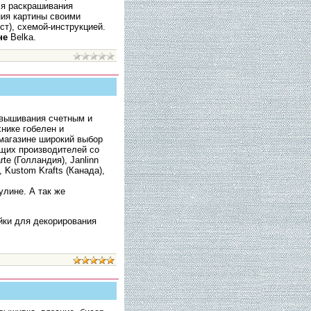
ля раскрашивания
ия картины своими
ст), схемой-инструкцией.
не
Belka.
 вышивания счетным и
хнике гобелен и
магазине широкий выбор
щих производителей со
te (Голландия), Janlinn
, Kustom Krafts (Канада),
улине. А так же
йки для декорирования