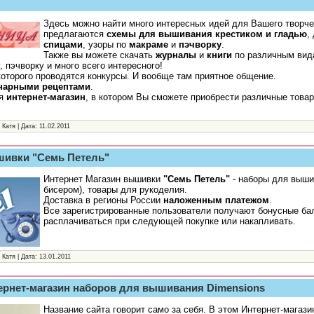
Здесь можно найти много интересных идей для Вашего творч
предлагаются
схемы для вышивания крестиком и гладью
,
спицами
, узоры по
макраме
и
пэчворку
.
Также вы можете скачать
журналы
и
книги
по различным вид
 пэчворку и много всего интересного!
 которого проводятся конкурсы. И вообще там приятное общение.
нарными рецептами
.
ся
интернет-магазин
, в котором Вы сможете приобрести различные това
 Катя | Дата:
11.02.2011
шивки "Семь Петель"
Интернет Магазин вышивки
"Семь Петель"
- наборы для выши
бисером), товары для рукоделия.
Доставка в регионы России
наложенным платежом
.
Все зарегистрированные пользователи получают бонусные ба
расплачиваться при следующей покупке или накапливать.
 Катя | Дата:
13.01.2011
тернет-магазин наборов для вышивания Dimensions
Название сайта говорит само за себя. В этом Интернет-магаз