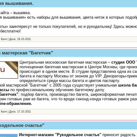
ля вышивания.
айта – вышивка.
ля вышивания» есть наборы для вышивания, цвета ниток в которых под
оты» заинтересут не только покупателей, но и рукодельниц! Здесь можн
 бесплатно!
 Катя | Дата:
18.10.2011
 мастерская "Багетчик"
Центральная московская багетная мастерская –
студия ООО 
полноценная багетная мастерская в Центре Москвы, где произ
происходит в одном месте. В студии представлена одна из с
багета и паспарту Москвы от эконом до VIP. Декораторы-прие
определиться среди массы багета и цветов паспарту.
ой мастерской "Багетчик" с 2005 года существует уникальная
школа ба
лассы
по профессиональному обучению багетному делу.
Багетчик"
: подбор багета, производство багета, широкоформатная печат
зин готовых рам из багета, что то вроде секонд-хенда готовых рамок ра
line-обрамление.
 Катя | Дата:
17.10.2011
кодельное счастье"
Интернет-магазин "Рукодельное счастье"
приносит радость 