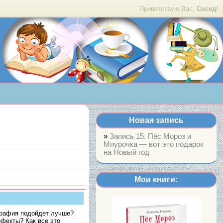
Приветствую Вас,
Сосед
!
Новая запись
»
Запись 15. Пёс Мороз и
Мяурочка — вот это подарок
на Новый год
Мои книги:
графия подойдет лучше?
ефекты? Как все это