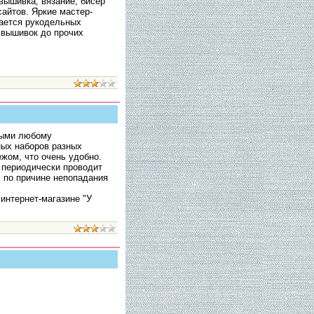
вышивка, вязание, бисер
сайтов. Яркие мастер-
сается рукодельных
т вышивок до прочих
мыми любому
ых наборов разных
жом, что очень удобно.
 периодически проводит
 по причине непопадания
интернет-магазине "У