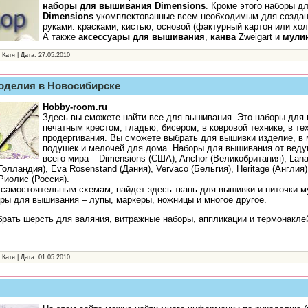
наборы для вышивания Dimensions
. Кроме этого наборы д
Dimensions
укомплектованные всем необходимым для создан
руками: красками, кистью, основой (фактурный картон или хол
А также
аксессуары для вышивания
,
канва
Zweigart и
мули
 Катя | Дата:
27.05.2010
коделия в Новосибирске
Hobby-room.ru
Здесь вы сможете найти все для вышивания. Это наборы для
печатным крестом, гладью, бисером, в ковровой технике, в те
продергивания. Вы сможете выбрать для вышивки изделие, в 
подушек и мелочей для дома. Наборы для вышивания от веду
всего мира – Dimensions (США), Anchor (Великобритания), Lanar
Голландия), Eva Rosenstand (Дания), Vervaco (Бельгия), Heritage (Англия)
Риолис (Россия).
самостоятельным схемам, найдет здесь ткань для вышивки и ниточки м
ры для вышивания – лупы, маркеры, ножницы и многое другое.
брать шерсть для валяния, витражные наборы, аппликации и термонакле
 Катя | Дата:
01.05.2010