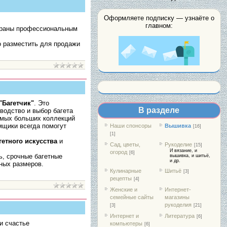
Оформляете подписку — узнаёте о
главном:
обраны профессиональным
о разместить для продажи
"Багетчик"
. Это
В разделе
водство и выбор багета
амых больших коллекций
мщики всегда помогут
Наши спонсоры
Вышивка
[16]
[1]
гетного искусства
и
Сад, цветы,
Рукоделие
[15]
И вязание, и
огород
[6]
ь, срочные багетные
вышивка, и шитьё,
и др.
зных размеров.
Кулинарные
Шитьё
[3]
рецепты
[4]
Женские и
Интернет-
семейные сайты
магазины
рукоделия
[3]
[21]
Интернет и
Литература
[6]
и счастье
компьютеры
[6]