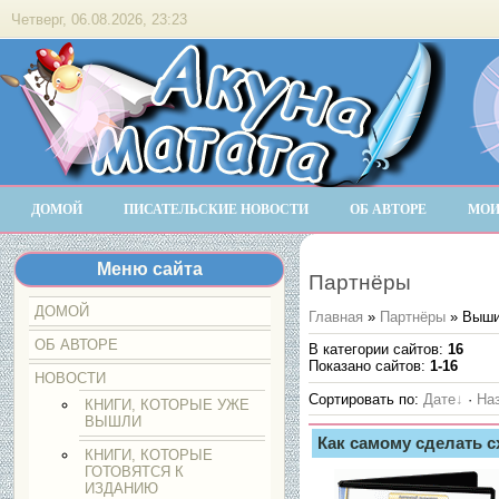
Четверг, 06.08.2026, 23:23
ДОМОЙ
ПИСАТЕЛЬСКИЕ НОВОСТИ
ОБ АВТОРЕ
МОИ
Меню сайта
Партнёры
ДОМОЙ
Главная
»
Партнёры
» Выши
ОБ АВТОРЕ
В категории сайтов
:
16
Показано сайтов
:
1-16
НОВОСТИ
Сортировать по
:
Дате
·
На
КНИГИ, КОТОРЫЕ УЖЕ
ВЫШЛИ
Как самому сделать 
КНИГИ, КОТОРЫЕ
ГОТОВЯТСЯ К
ИЗДАНИЮ