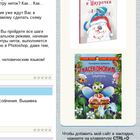
у ниток? Как... Как...
ния уже ждут Вас в
самому сделать схему
 Вы пройдете все шаги
реальном режиме, начиная
итры ниток, выполняется
ию в Photoshop, даже тем,
, человеческим языком!
особления. Вышивка
Чтобы добавить мой сайт в закладки,
нажмите на клавиатуре
CTRL+D