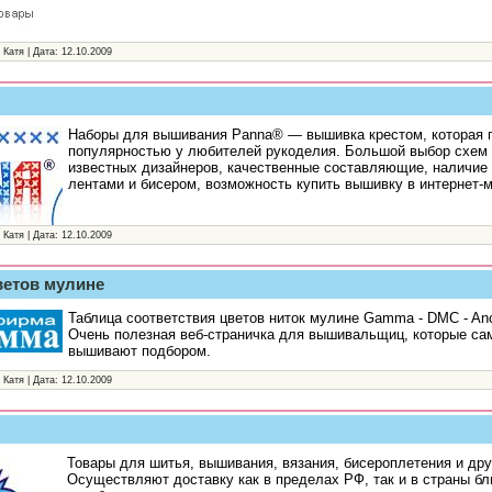
 Катя | Дата:
12.10.2009
Наборы для вышивания Panna® — вышивка крестом, которая 
популярностью у любителей рукоделия. Большой выбор схем
известных дизайнеров, качественные составляющие, наличие
лентами и бисером, возможность купить вышивку в интернет-м
 Катя | Дата:
12.10.2009
ветов мулине
Таблица соответствия цветов ниток мулине Gamma - DMC - Anc
Очень полезная веб-страничка для вышивальщиц, которые са
вышивают подбором.
 Катя | Дата:
12.10.2009
Товары для шитья, вышивания, вязания, бисероплетения и дру
Осуществляют доставку как в пределах РФ, так и в страны бл