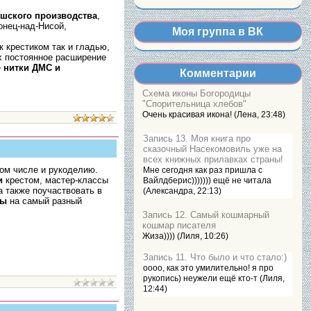
шского производства
,
онец-над-Нисой,
Моя группа в ВК
к крестиком так и гладью,
х постоянное расширение
е
нитки ДМС и
Комментарии
Схема иконы Богородицы
"Спорительница хлебов"
Очень красивая икона! (Лена, 23:48)
Запись 13. Моя книга про
сказочный Насекомовиль уже на
всех книжных прилавках страны!
ом числе и рукоделию.
Мне сегодня как раз пришла с
и
крестом, мастер-классы
Вайлдберис))))))) ещё не читала
а также поучаствовать в
(Александра, 22:13)
мы
на самый разный
Запись 12. Самый кошмарный
кошмар писателя
Жиза)))) (Лиля, 10:26)
Запись 11. Что было и что стало:)
оооо, как это умилительно! я про
рукопись) неужели ещё кто-т (Лиля,
12:44)