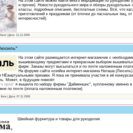
На этом сайте можно найти много информации по рукоделию (
и прочее). Новости рукодельного мира и обзоры рукодельных 
классы, подробные описания, бесплатные схемы. Всё, что ка
приготовлений к праздникам (от ёлочки до пасхальных яиц, о
интересностей).
 Катя | Дата:
12.12.2009
 Люсиль"
На этом сайте размещается интернет-магазинчик с необходи
вышивающему предметами и прекрасным выбором вышивальн
фирм. Заказы могут высылаться и по почте наложенным плате
На форуме сайта хозяйка интернет-магазина Наташа (Люсиль)
 НЕвиртуальными призами. Я пока не принимала участия в её конкурсах
ль. Может, в будущем повезёт.
о орла"
я вышила по набору фирмы "Дайменшнс", купленному именно в 
мне по почте (оплата наложенным платежом).
 Катя | Дата:
07.11.2009
Швейная фурнитура и товары для рукоделия.