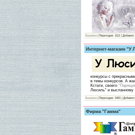
Вышивка
| Переходов: 1112 | Добавил:
Интернет-магазин "У
конкурсы с прекрасными
в темы конкурсов. А жа
Кстати, своего
"Парящег
Люсиль" и высланному 
Вышивка
| Переходов: 3491 | Добавил:
Фирма "Гамма"