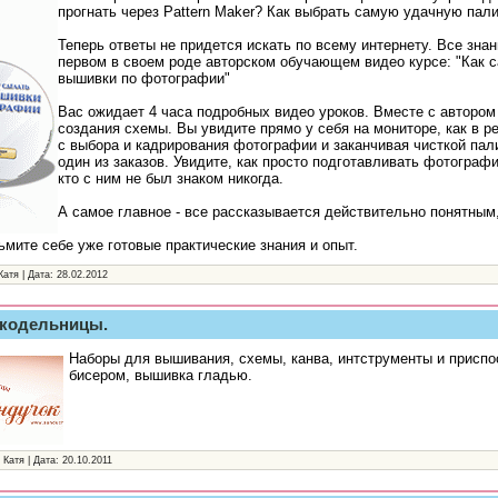
прогнать через Pattern Maker? Как выбрать самую удачную палитр
Теперь ответы не придется искать по всему интернету. Все зна
первом в своем роде авторском обучающем видео курсе: "Как 
вышивки по фотографии"
Вас ожидает 4 часа подробных видео уроков. Вместе с автором
создания схемы. Вы увидите прямо у себя на мониторе, как в 
с выбора и кадрирования фотографии и заканчивая чисткой пал
один из заказов. Увидите, как просто подготавливать фотограф
кто с ним не был знаком никогда.
А самое главное - все рассказывается действительно понятным
ьмите себе уже готовые практические знания и опыт.
Катя | Дата:
28.02.2012
укодельницы.
Наборы для вышивания, схемы, канва, интструменты и присп
бисером, вышивка гладью.
 Катя | Дата:
20.10.2011