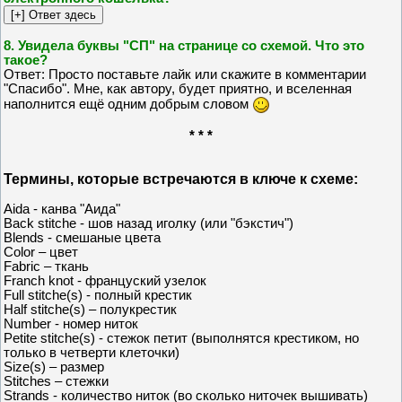
8. Увидела буквы "СП" на странице со схемой. Что это
такое?
Ответ: Просто поставьте лайк или скажите в комментарии
"Спасибо". Мне, как автору, будет приятно, и вселенная
наполнится ещё одним добрым словом
* * *
Термины, которые встречаются в ключе к схеме:
Aida - канва "Аида"
Back stitche - шов назад иголку (или "бэкстич")
Blends - смешаные цвета
Color – цвет
Fabric – ткань
Franch knot - француский узелок
Full stitche(s) - полный крестик
Half stitche(s) – полукрестик
Number - номер ниток
Petite stitche(s) - стежок петит (выполнятся крестиком, но
только в четверти клеточки)
Size(s) – размер
Stitches – стежки
Strands - количество ниток (во сколько ниточек вышивать)