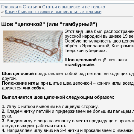
Главная
»
Статьи
»
Статьи о вышивке и не только
»
Какие бывают стежки и вышивальные техники
Шов "цепочкой" (или "тамбурный")
Этот вид шва был распространен
русской народной вышивке 19 ве
Особую популярность шов цепоч
обрёл в Ярославской, Костромск
Тверской губерниях.
Шов цепочкой
ещё называют
«тамбурный»
.
Шов цепочкой
представляет собой ряд петель, выходящих од
другой.
Положение иглы
при шитье шва цепочкой – кончик иглы всегд
движется
«на себя»
.
Выполняется шов цепочкой следующим образом:
1.
Иглу с ниткой выводим на лицевую сторону.
2.
Кладём нитку петлёй и придерживаем её большим пальцем 
руки.
3.
Вводим иглу с лица на изнанку в место предыдущего прокола 
откуда выходит рабочая нить).
4.
Направляем иглу вниз на 3-4 нитки и прокалываем с изнанки