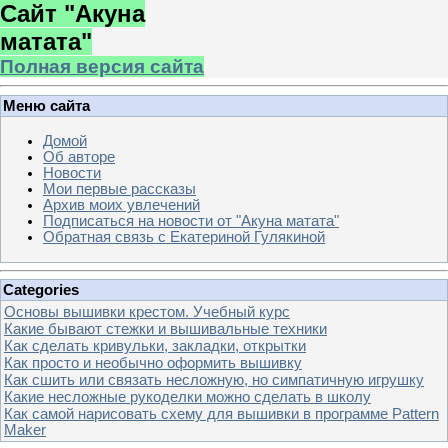
Сайт "Акуна
матата"
Полная версия сайта
Меню сайта
Домой
Об авторе
Новости
Мои первые рассказы
Архив моих увлечений
Подписаться на новости от "Акуна матата"
Обратная связь с Екатериной Гулякиной
Categories
Основы вышивки крестом. Учебный курс
Какие бывают стежки и вышивальные техники
Как сделать кривульки, закладки, открытки
Как просто и необычно оформить вышивку
Как сшить или связать несложную, но симпатичную игрушку
Какие несложные рукоделки можно сделать в школу
Как самой нарисовать схему для вышивки в программе Pattern
Maker