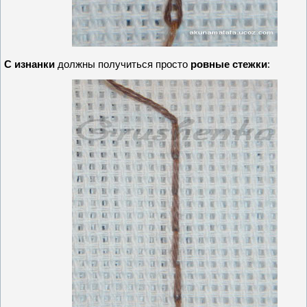
С изнанки
должны получиться просто
ровные стежки
: