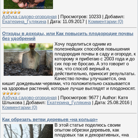
Азбука садово-огородная
|
Просмотров:
10233
|
Добавил:
Екатерина_Гулякина
|
Дата:
11.09.2017
|
Комментарии (0)
Отходы в доходы, или Как повысить плодородие почвы
без удобрений
Хочу поделиться одним из
полезнейших способов повышения
плодородия почвы в саду и огороде, к
которому я прибегаю с 2003 года и до
сих пор не бросаю. А это говорит о
том, что способ верный и,
действительно, приносит результаты.
Качество почвы улучшается, она
кишит дождевыми червями, что положительно сказывается
на здоровье растений, которые лучше выглядят и плодоносят.
Азбука садово-огородная
|
Просмотров:
9677
|
Author:
Катя
Шлыкова
|
Добавил:
Екатерина_Гулякина
|
Дата:
25.08.2016
|
Комментарии (0)
Как обрезать ветви деревьев «на кольцо»
В этой статье поделюсь своим
опытом обрезки деревьев, как
плодовых так и декоративных, «на