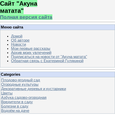
Сайт "Акуна
матата"
Полная версия сайта
Меню сайта
Домой
Об авторе
Новости
Мои первые рассказы
Архив моих увлечений
Подписаться на новости от "Акуна матата"
Обратная связь с Екатериной Гулякиной
Categories
Плодово-ягодный сад
Огородные культуры
Декоративные деревья и кустарники
Цветы
Азбука садово-огородная
Вредители в саду
Болезни в саду
Водоём на даче