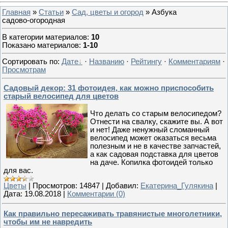
Главная
»
Статьи
»
Сад, цветы и огород
» Азбука
садово-огородная
В категории материалов
:
10
Показано материалов
:
1-10
Сортировать по
:
Дате
·
Названию
·
Рейтингу
·
Комментариям
·
Просмотрам
Садовый декор: 31 фотоидея, как можно приспособить
старый велосипед для цветов
Что делать со старым велосипедом?
Отнести на свалку, скажите вы. А вот
и нет! Даже ненужный сломанный
велосипед может оказаться весьма
полезным и не в качестве запчастей,
а как садовая подставка для цветов
на даче. Копилка фотоидей только
для вас.
Цветы
|
Просмотров:
14847
|
Добавил:
Екатерина_Гулякина
|
Дата:
19.08.2018
|
Комментарии (0)
Как правильно пересаживать травянистые многолетники,
чтобы им не навредить