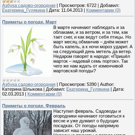
Азбука садово-огородная
|
Просмотров:
6722
|
Добавил:
Екатерина_Гулякина
|
Дата:
11.04.2013
|
Комментарии (0)
Приметы о погоде. Март
В марте начинают наблюдать и за
облаками, и за ветром, и за тем, как
тает снег, и как ведут себя птицы. Но
март месяц обманчив – днём может
быть капель, а к ночи мороз ударит. А
на следующий день метель да ветер.
Недаром говорят в народе: «Пришёл
марток – надевай семь порток». Так
чего же нам ждать от изменчивой
мартовской погоды?
Азбука садово-огородная
|
Просмотров:
5390
|
Author:
Катерина Шлыкова
|
Добавил:
Екатерина_Гулякина
|
Дата:
02.03.2013
|
Комментарии (0)
Приметы о погоде. Февраль
Наступил февраль. Садоводы и
огородники начинают готовиться к
весне и уже думают о будущих
посадках. От погоды напрямую
зависит наш урожай.