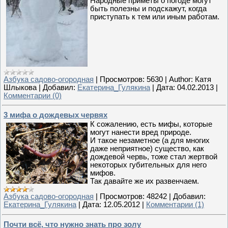
Народные приметы о погоде могут
быть полезны и подскажут, когда
приступать к тем или иным работам.
Азбука садово-огородная
|
Просмотров:
5630
|
Author:
Катя
Шлыкова
|
Добавил:
Екатерина_Гулякина
|
Дата:
04.02.2013
|
Комментарии (0)
3 мифа о дождевых червях
К сожалению, есть мифы, которые
могут нанести вред природе.
И такое незаметное (а для многих
даже неприятное) существо, как
дождевой червь, тоже стал жертвой
некоторых губительных для него
мифов.
Так давайте же их развенчаем.
Азбука садово-огородная
|
Просмотров:
48242
|
Добавил:
Екатерина_Гулякина
|
Дата:
12.05.2012
|
Комментарии (1)
Почти всё, что нужно знать про золу