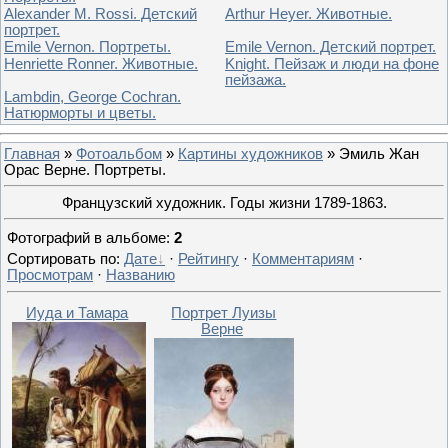
Alexander M. Rossi. Детский
Arthur Heyer. Животные.
портрет.
Emile Vernon. Портреты.
Emile Vernon. Детский портрет.
Henriette Ronner. Животные.
Knight. Пейзаж и люди на фоне
пейзажа.
Lambdin, George Cochran.
Натюрморты и цветы.
Главная
»
Фотоальбом
»
Картины художников
» Эмиль Жан
Орас Верне. Портреты.
Французский художник. Годы жизни 1789-1863.
Фотографий в альбоме
:
2
Сортировать по
:
Дате
·
Рейтингу
·
Комментариям
·
Просмотрам
·
Названию
Иуда и Тамара
Портрет Луизы
Верне