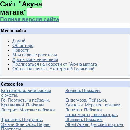
Сайт "Акуна
матата"
Полная версия сайта
Меню сайта
Домой
Об авторе
Новости
Мои первые рассказы
Архив моих увлечений
Подписаться на новости от "Акуна матата"
Обратная связь с Екатериной Гулякиной
Categories
Боттичелли. Библейские
Волков. Пейзажи.
сюжеты.
Ге. Портреты и пейзажи.
Ендогуров. Пейзажи.
Крыжицкий. Пейзажи
Куинджи. Морские пейзажи.
Лагорио. Морские пейзажи.
Левитан. Пейзажи,
натюрморты, автопортрет.
Тропинин. Портреты.
Шишкин. Пейзажи.
Эмиль Жан Орас Верне.
Albert Anker. Детский портрет
Портреты.